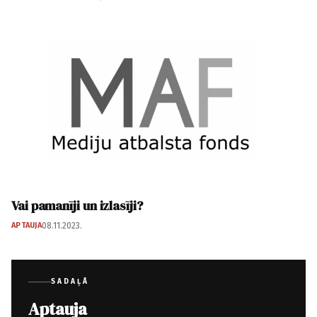
Vai pamanīji un izlasīji?
APTAUJA
08.11.2023.
SADAĻĀ
Aptauja