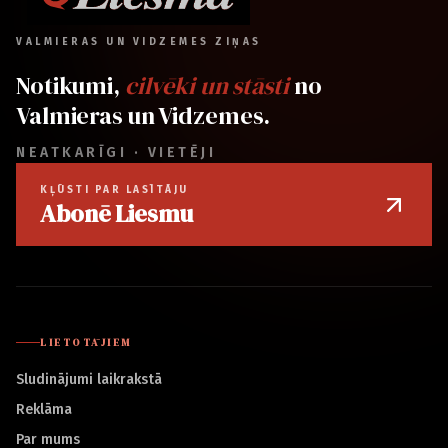
VALMIERAS UN VIDZEMES ZIŅAS
Notikumi,
cilvēki un stāsti
no
Valmieras un Vidzemes.
NEATKARĪGI · VIETĒJI
KĻŪSTI PAR LASĪTĀJU
Abonē Liesmu
LIETOTĀJIEM
Sludinājumi laikrakstā
Reklāma
Par mums