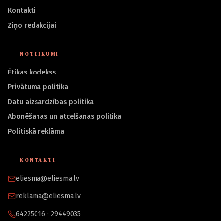
Kontakti
Ziņo redakcijai
NOTEIKUMI
Ētikas kodekss
Privātuma politika
Datu aizsardzības politika
Abonēšanas un atcelšanas politika
Politiskā reklāma
KONTAKTI
eliesma@eliesma.lv
reklama@eliesma.lv
64225016 · 29449035