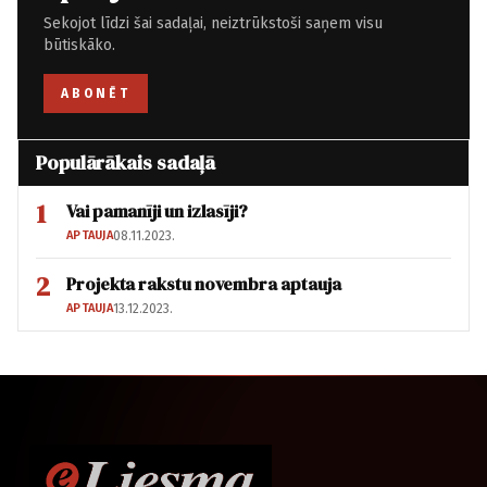
Sekojot līdzi šai sadaļai, neiztrūkstoši saņem visu
būtiskāko.
ABONĒT
Populārākais sadaļā
1
Vai pamanīji un izlasīji?
APTAUJA
08.11.2023.
2
Projekta rakstu novembra aptauja
APTAUJA
13.12.2023.