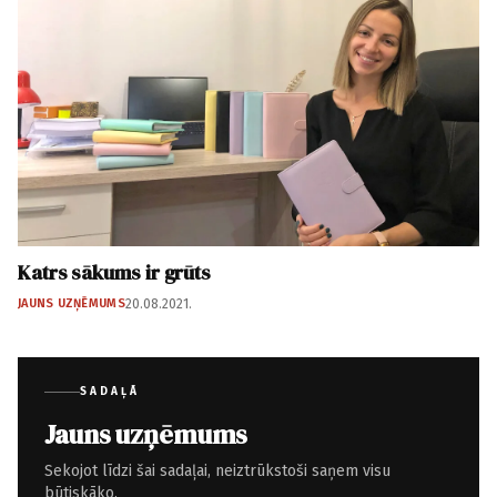
Katrs sākums ir grūts
JAUNS UZŅĒMUMS
20.08.2021.
SADAĻĀ
Jauns uzņēmums
Sekojot līdzi šai sadaļai, neiztrūkstoši saņem visu
būtiskāko.