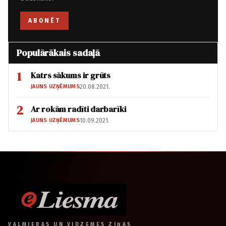
ABONĒT
Populārākais sadaļā
1
Katrs sākums ir grūts
JAUNS UZŅĒMUMS
20.08.2021.
2
Ar rokām radīti darbarīki
JAUNS UZŅĒMUMS
10.09.2021.
VALMIERAS UN VIDZEMES ZIŅAS