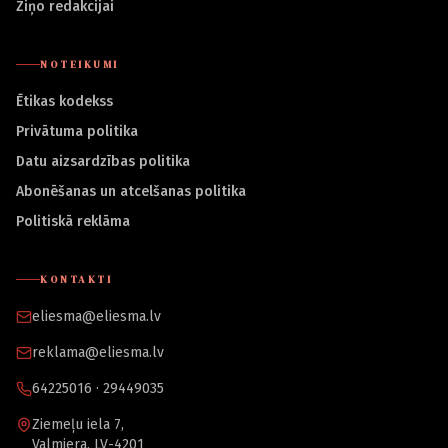
Ziņo redakcijai
NOTEIKUMI
Ētikas kodekss
Privātuma politika
Datu aizsardzības politika
Abonēšanas un atcelšanas politika
Politiskā reklāma
KONTAKTI
eliesma@eliesma.lv
reklama@eliesma.lv
64225016 · 29449035
Ziemeļu iela 7,
Valmiera, LV-4201