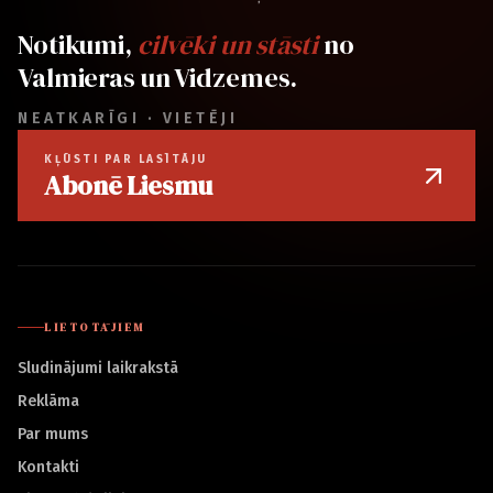
Notikumi,
cilvēki un stāsti
no
Valmieras un Vidzemes.
NEATKARĪGI · VIETĒJI
KĻŪSTI PAR LASĪTĀJU
Abonē Liesmu
LIETOTĀJIEM
Sludinājumi laikrakstā
Reklāma
Par mums
Kontakti