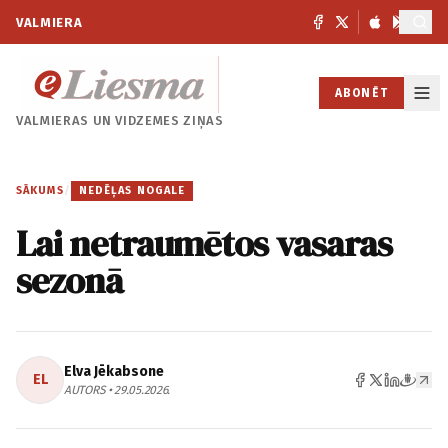
VALMIERA
ABONĒT
VALMIERAS UN
VIDZEMES ZIŅAS
SĀKUMS
/
NEDĒĻAS NOGALE
Lai netraumētos vasaras
sezonā
Elva Jēkabsone
EL
AUTORS • 29.05.2026.