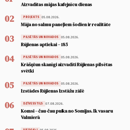
Aizvadītas mājas kafejnīcu dienas
02
05.08.2026.
PROJEKTS
Māja no salmu paneļiem šodien ir realitāte
03
05.08.2026.
PILSĒTĀS UN NOVADOS
Rūjienas aptiekai – 185
04
05.08.2026.
PILSĒTĀS UN NOVADOS
Krāšņi un skanīgi aizvadīti Rūjienas pilsētas
svētki
05
05.08.2026.
PILSĒTĀS UN NOVADOS
Izstādes Rūjienas Izstāžu zālē
06
07.08.2026.
DZĪVESSTILS
Komsi – čau-čau puika no Somijas. Ik vasaru
Valmierā