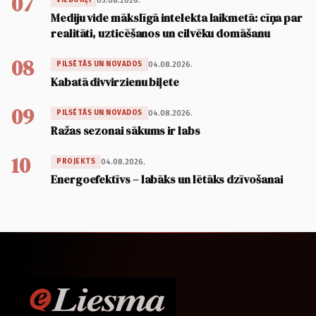
07
05.08.2026.
VIEDOKĻI
Mediju vide mākslīgā intelekta laikmetā: cīņa par
realitāti, uzticēšanos un cilvēku domāšanu
08
04.08.2026.
PILSĒTĀS UN NOVADOS
Kabatā divvirzienu biļete
09
04.08.2026.
PILSĒTĀS UN NOVADOS
Ražas sezonai sākums ir labs
10
04.08.2026.
PROJEKTS
Energoefektīvs – labāks un lētāks dzīvošanai