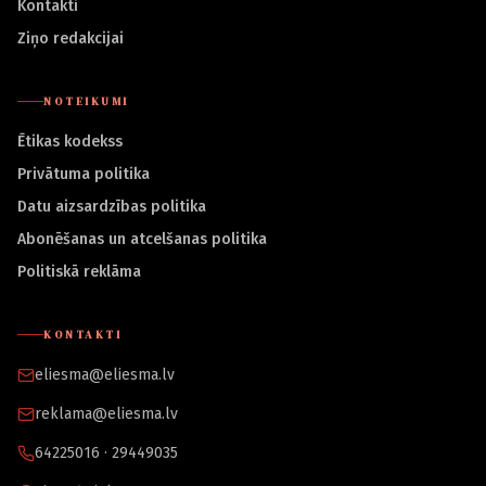
Kontakti
Ziņo redakcijai
NOTEIKUMI
Ētikas kodekss
Privātuma politika
Datu aizsardzības politika
Abonēšanas un atcelšanas politika
Politiskā reklāma
KONTAKTI
eliesma@eliesma.lv
reklama@eliesma.lv
64225016 · 29449035