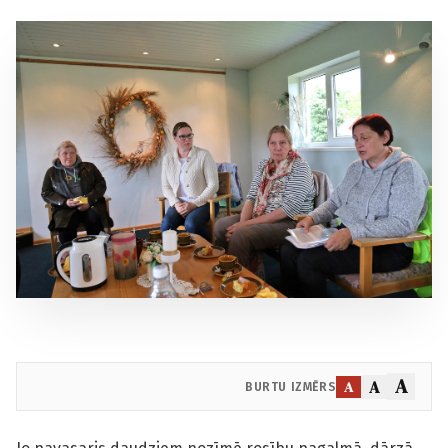
A
A
A
BURTU IZMĒRS