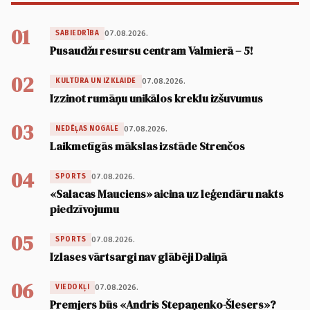
01
07.08.2026.
SABIEDRĪBA
Pusaudžu resursu centram Valmierā – 5!
02
07.08.2026.
KULTŪRA UN IZKLAIDE
Izzinot rumāņu unikālos kreklu izšuvumus
03
07.08.2026.
NEDĒĻAS NOGALE
Laikmetīgās mākslas izstāde Strenčos
04
07.08.2026.
SPORTS
«Salacas Mauciens» aicina uz leģendāru nakts
piedzīvojumu
05
07.08.2026.
SPORTS
Izlases vārtsargi nav glābēji Daliņā
06
07.08.2026.
VIEDOKĻI
Premjers būs «Andris Stepaņenko-Šlesers»?