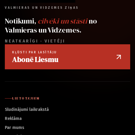
VALMIERAS UN VIDZEMES ZIŅAS
Notikumi,
cilvēki un stāsti
no
Valmieras un Vidzemes.
NEATKARĪGI · VIETĒJI
KĻŪSTI PAR LASĪTĀJU
Abonē Liesmu
LIETOTĀJIEM
Sludinājumi laikrakstā
Reklāma
Par mums