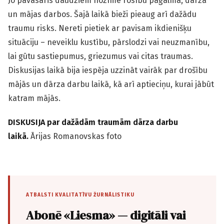
Jo pavasaris daudziem nozīmē rosību pagalmā, dārzā
un mājas darbos. Šajā laikā bieži pieaug arī dažādu
traumu risks. Nereti pietiek ar pavisam ikdienišķu
situāciju – neveiklu kustību, pārslodzi vai neuzmanību,
lai gūtu sastiepumus, griezumus vai citas traumas.
Diskusijas laikā bija iespēja uzzināt vairāk par drošību
mājās un dārza darbu laikā, kā arī aptieciņu, kurai jābūt
katram mājās.
DISKUSIJA par dažādām traumām dārza darbu
laikā.
Ārijas Romanovskas foto
ATBALSTI KVALITATĪVU ŽURNĀLISTIKU
Abonē «Liesma» — digitāli vai