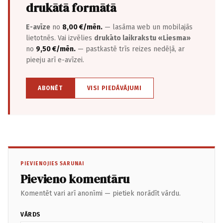
drukātā formātā
E-avīze
no
8,00 €/mēn.
— lasāma web un mobilajās
lietotnēs. Vai izvēlies
drukāto laikrakstu «Liesma»
no
9,50 €/mēn.
— pastkastē trīs reizes nedēļā, ar
pieeju arī e-avīzei.
ABONĒT
VISI PIEDĀVĀJUMI
PIEVIENOJIES SARUNAI
Pievieno komentāru
Komentēt vari arī anonīmi — pietiek norādīt vārdu.
VĀRDS