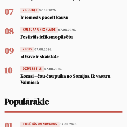
07
07.08.2026.
VIEDOKĻI
Ir iemesls pacelt kausu
08
07.08.2026.
KULTŪRA UN IZKLAIDE
Festivāls ielīksmo pilsētu
09
07.08.2026.
VIESIS
«Dzīve ir skaista!»
10
07.08.2026.
DZĪVESSTILS
Komsi – čau-čau puika no Somijas. Ik vasaru
Valmierā
Populārākie
01
04.08.2026.
PILSĒTĀS UN NOVADOS