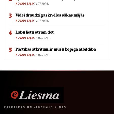
NOVADI ZAĻO
24.07.2026.
3
Videi draudzīgas izvēles sākas mājās
NOVADI ZAĻO
24.07.2026.
4
Labu lietu otram dot
NOVADI ZAĻO
08.07.2026.
5
Pārtikas atkritumi ir mūsu kopīgā atbildība
NOVADI ZAĻO
08.07.2026.
VALMIERAS UN VIDZEMES ZIŅAS