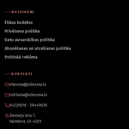
NOTEIKUMI
Ētikas kodekss
Privātuma politika
Datu aizsardzības politika
Abonēšanas un atcelšanas politika
Politiskā reklāma
KONTAKTI
eliesma@eliesma.lv
reklama@eliesma.lv
64225016 · 29449035
Ziemeļu iela 7,
Valmiera, LV-4201