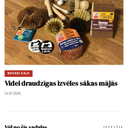
NOVADI ZAĻO
Videi draudzīgas izvēles sākas mājās
24.07.2026.
Vēl no šīs sadaļas
IZCELTIE