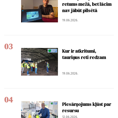
retums mežā, bet lācim
nav jābūt pilsētā
19.06.2026.
03
Kur ir atkritumi,
tauriņus reti redzam
19.06.2026.
04
Piesārņojums kļūst par
resursu
12.06.2026.