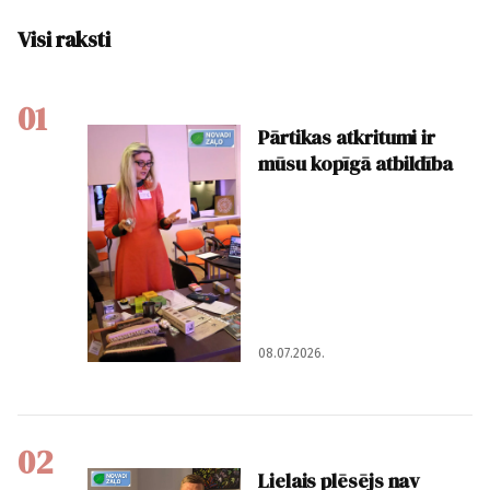
Visi raksti
01
Pārtikas atkritumi ir
mūsu kopīgā atbildība
08.07.2026.
02
Lielais plēsējs nav