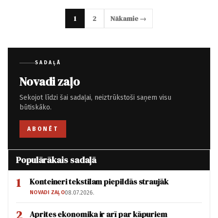
1
2
Nākamie →
SADAĻĀ
Novadi zaļo
Sekojot līdzi šai sadaļai, neiztrūkstoši saņem visu
būtiskāko.
ABONĒT
Populārākais sadaļā
1
Konteineri tekstilam piepildās straujāk
NOVADI ZAĻO
08.07.2026.
2
Aprites ekonomika ir arī par kāpuriem