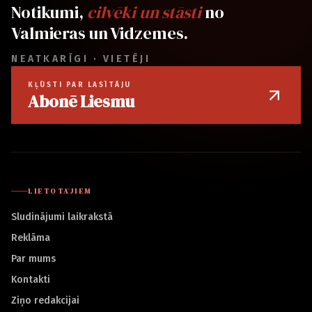
Notikumi,
cilvēki un stāsti
no
Valmieras un Vidzemes.
NEATKARĪGI · VIETĒJI
KĻŪSTI PAR LASĪTĀJU
Abonē Liesmu
LIETOTĀJIEM
Sludinājumi laikrakstā
Reklāma
Par mums
Kontakti
Ziņo redakcijai