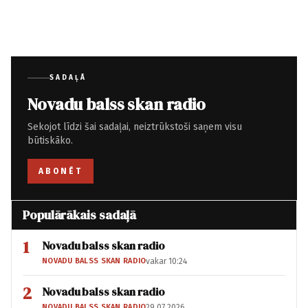
SADAĻĀ
Novadu balss skan radio
Sekojot līdzi šai sadaļai, neiztrūkstoši saņem visu
būtiskāko.
ABONĒT
Populārākais sadaļā
1
Novadu balss skan radio
NOVADU BALSS SKAN RADIO
vakar 10:24
2
Novadu balss skan radio
NOVADU BALSS SKAN RADIO
29.07.2026.