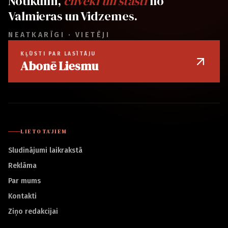
Notikumi,
cilvēki un stāsti
no
Valmieras un Vidzemes.
NEATKARĪGI · VIETĒJI
KĻŪSTI PAR LASĪTĀJU
Abonē Liesmu
LIETOTĀJIEM
Sludinājumi laikrakstā
Reklāma
Par mums
Kontakti
Ziņo redakcijai