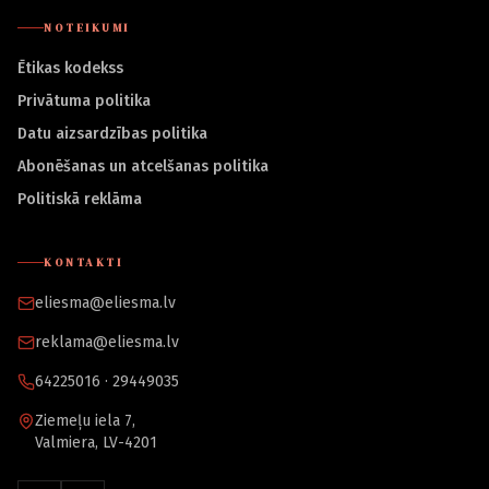
NOTEIKUMI
Ētikas kodekss
Privātuma politika
Datu aizsardzības politika
Abonēšanas un atcelšanas politika
Politiskā reklāma
KONTAKTI
eliesma@eliesma.lv
reklama@eliesma.lv
64225016 · 29449035
Ziemeļu iela 7,
Valmiera, LV-4201