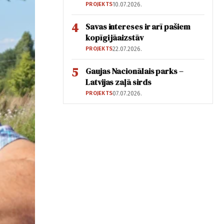
PROJEKTS
10.07.2026.
4
Savas intereses ir arī pašiem
kopīgi jāaizstāv
PROJEKTS
22.07.2026.
5
Gaujas Nacionālais parks –
Latvijas zaļā sirds
PROJEKTS
07.07.2026.