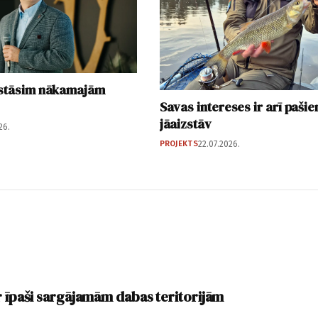
tstāsim nākamajām
Savas intereses ir arī paši
jāaizstāv
26.
PROJEKTS
22.07.2026.
r īpaši sargājamām dabas teritorijām