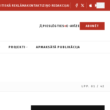
ITISKĀ REKLĀMA
KONTAKTI
ZIŅO REDAKCIJAI
PIESLĒGTIES
E-AVĪZE
ABONĒT
PROJEKTI
APMAKSĀTĀ PUBLIKĀCIJA
LPP. 01 / 42