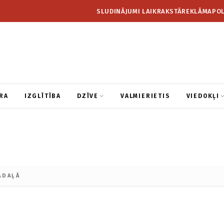
SLUDINĀJUMI LAIKRAKSTĀ
REKLĀMA
POL
RA
IZGLĪTĪBA
DZĪVE
VALMIERIETIS
VIEDOKĻI
ADAĻĀ