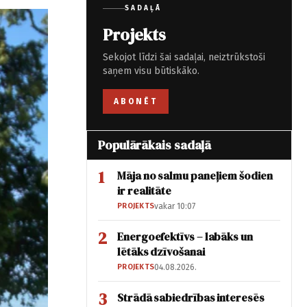
SADAĻĀ
Projekts
Sekojot līdzi šai sadaļai, neiztrūkstoši
saņem visu būtiskāko.
ABONĒT
Populārākais sadaļā
1
Māja no salmu paneļiem šodien
ir realitāte
PROJEKTS
vakar 10:07
2
Energoefektīvs – labāks un
lētāks dzīvošanai
PROJEKTS
04.08.2026.
3
Strādā sabiedrības interesēs