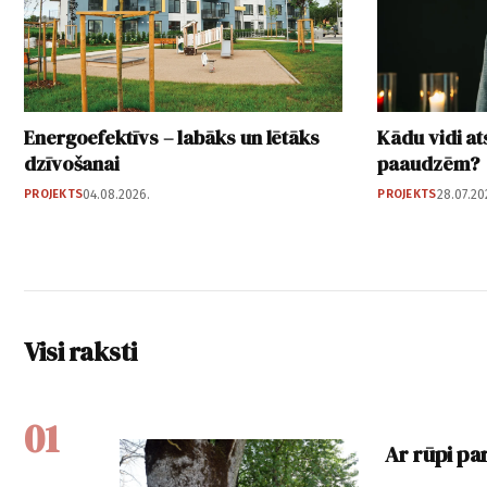
Energoefektīvs – labāks un lētāks
Kādu vidi a
dzīvošanai
paaudzēm?
PROJEKTS
04.08.2026.
PROJEKTS
28.07.20
Visi raksti
01
Ar rūpi pa