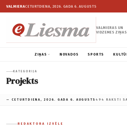
VALMIERA
CETURTDIENA, 2026. GADA 6. AUGUSTS
VALMIERAS UN
VIDZEMES ZIŅAS
ZIŅAS
NOVADOS
SPORTS
KULTŪ
KATEGORIJA
Projekts
— CETURTDIENA, 2026. GADA 6. AUGUSTS
494 RAKSTI S
REDAKTORA IZVĒLE