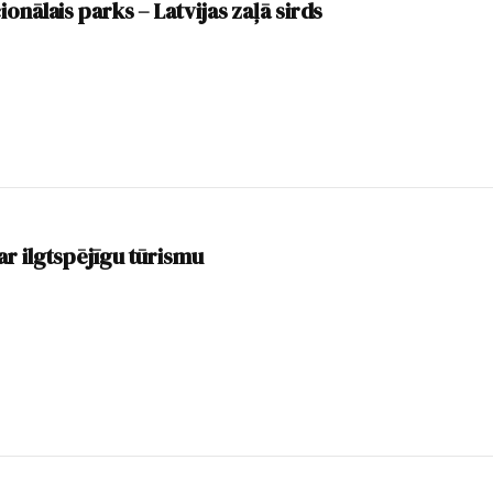
onālais parks – Latvijas zaļā sirds
r ilgtspējīgu tūrismu