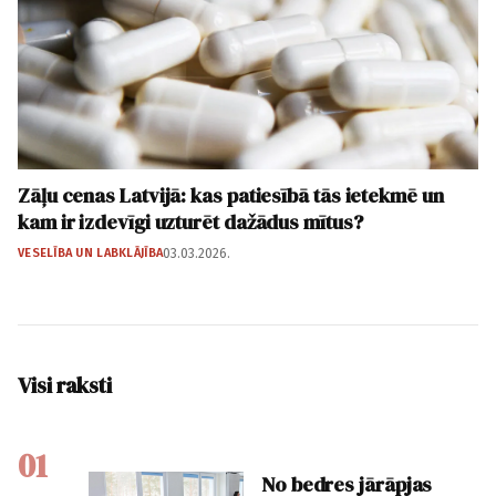
Zāļu cenas Latvijā: kas patiesībā tās ietekmē un
kam ir izdevīgi uzturēt dažādus mītus?
VESELĪBA UN LABKLĀJĪBA
03.03.2026.
Visi raksti
01
No bedres jārāpjas