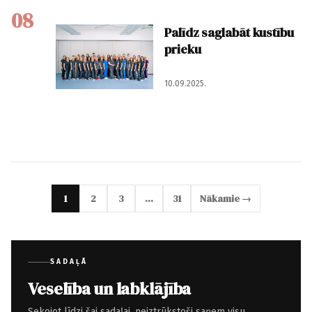
08
Palīdz saglabāt kustību
prieku
10.09.2025.
1
2
3
…
31
Nākamie →
SADAĻĀ
Veselība un labklājība
Sekojot līdzi šai sadaļai, neiztrūkstoši saņem visu