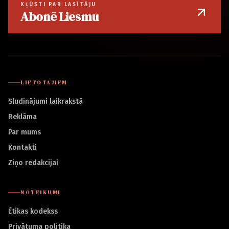
KĻŪSTI PAR LASĪTĀJU
Abonē Liesmu
LIETOTĀJIEM
Sludinājumi laikrakstā
Reklāma
Par mums
Kontakti
Ziņo redakcijai
NOTEIKUMI
Ētikas kodekss
Privātuma politika