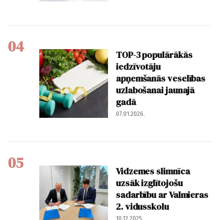
04
TOP-3 populārākās
iedzīvotāju
apņemšanās veselības
uzlabošanai jaunajā
gadā
07.01.2026.
05
Vidzemes slimnīca
uzsāk izglītojošu
sadarbību ar Valmieras
2. vidusskolu
10.12.2025.