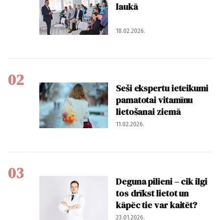
laukā
18.02.2026.
02
Seši ekspertu ieteikumi
pamatotai vitamīnu
lietošanai ziemā
11.02.2026.
03
Deguna pilieni – cik ilgi
tos drīkst lietot un
kāpēc tie var kaitēt?
23.01.2026.