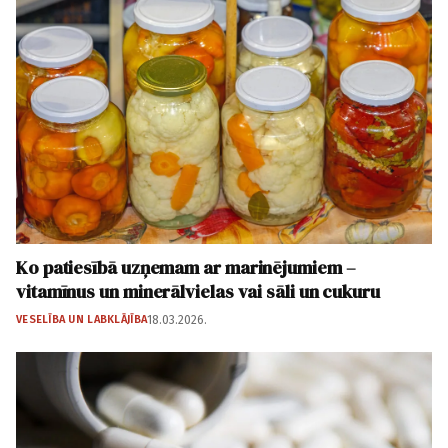
Ko patiesībā uzņemam ar marinējumiem –
vitamīnus un minerālvielas vai sāli un cukuru
VESELĪBA UN LABKLĀJĪBA
18.03.2026.