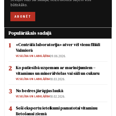
būtiskāko.
ABONĒT
Populārākais sadaļā
1
«Centrālā laboratorija» atver vēl vienu filiāli
Valmierā
VESELĪBA UN LABKLĀJĪBA
09.06.2026.
2
Ko patiesībā uzņemam ar marinējumiem –
vitamīnus un minerālvielas vai sāli un cukuru
VESELĪBA UN LABKLĀJĪBA
18.03.2026.
3
No bedres jārāpjas laukā
VESELĪBA UN LABKLĀJĪBA
18.02.2026.
4
Seši ekspertu ieteikumi pamatotai vitamīnu
lietošanai ziemā