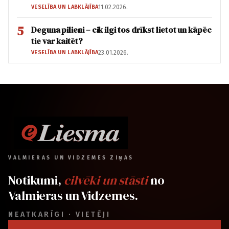
VESELĪBA UN LABKLĀJĪBA
11.02.2026.
5
Deguna pilieni – cik ilgi tos drīkst lietot un kāpēc
tie var kaitēt?
VESELĪBA UN LABKLĀJĪBA
23.01.2026.
VALMIERAS UN VIDZEMES ZIŅAS
Notikumi,
cilvēki un stāsti
no
Valmieras un Vidzemes.
NEATKARĪGI · VIETĒJI