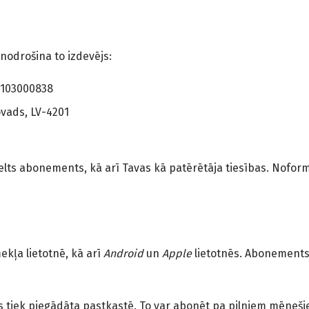
odrošina to izdevējs:
44103000838
ovads, LV-4201
elts abonements, kā arī Tavas kā patērētāja tiesības. Noformē
ekļa lietotnē, kā arī
Android
un
Apple
lietotnēs. Abonements 
as tiek piegādāta pastkastē. To var abonēt pa pilniem mēneši