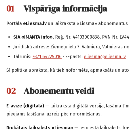
Vispārīga informācija
Portāla
eLiesma.lv
un laikraksta «Liesma» abonementus n
SIA «IMANTA info»
, Reģ. Nr. 44103000838, PVN Nr. LV
Juridiskā adrese: Ziemeļu iela 7, Valmiera, Valmieras n
Tālrunis:
+371 64225016
· E-pasts:
eliesma@eliesma.lv
Šī politika apraksta, kā tiek noformēts, apmaksāts un atc
Abonementu veidi
E-avīze (digitālā)
— laikraksta digitālā versija, lasāma tīm
pieejams lasīšanai uzreiz pēc noformēšanas.
Drukātais laikraksts «Liesma»
— iespiestā laikraksts, k