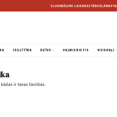
SLUDINĀJUMI LAIKRAKSTĀ
REKLĀMA
POL
RA
IZGLĪTĪBA
DZĪVE
VALMIERIETIS
VIEDOKĻI
ika
ādas ir tavas tiesības.