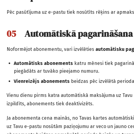
Pēc pasūtījuma uz e-pastu tiek nosūtīts rēķins ar apmaks
Automātiskā pagarināšana
Noformējot abonementu, vari izvēlēties
automātisku pag
Automātisks abonements
katru mēnesi tiek pagarināt
piegādāts ar tuvāko pieejamo numuru.
Vienreizējs abonements
beidzas pēc izvēlētā perioda
Vienu dienu pirms katra automātiskā maksājuma uz Tavu 
izpildīts, abonements tiek deaktivizēts.
Ja abonementa cena mainās, no Tavas kartes automātisk
uz Tavu e-pastu nosūtām paziņojumu ar veco un jauno cenu,