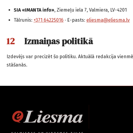
SIA «IMANTA info»
, Ziemeļu iela 7, Valmiera, LV-4201
Tālrunis:
+371 64225016
· E-pasts:
eliesma@eliesma.lv
Izmaiņas politikā
Izdevējs var precizēt šo politiku. Aktuālā redakcija vie
stāšanās.