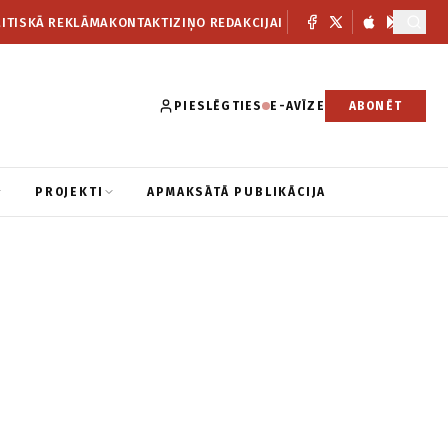
ITISKĀ REKLĀMA
KONTAKTI
ZIŅO REDAKCIJAI
PIESLĒGTIES
E-AVĪZE
ABONĒT
PROJEKTI
APMAKSĀTĀ PUBLIKĀCIJA