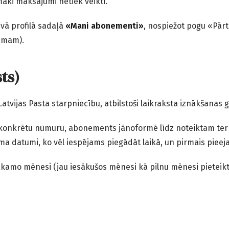
ki maksājumi netiek veikti.
vā profilā sadaļā
«Mani abonementi»
, nospiežot pogu «Pār
umam).
ts)
Latvijas Pasta starpniecību, atbilstoši laikraksta iznākšanas 
 konkrētu numuru, abonements jānoformē līdz noteiktam ter
ma datumi, ko vēl iespējams piegādāt laikā, un pirmais piee
amo mēnesi (jau iesākušos mēnesi kā pilnu mēnesi pieteikt 