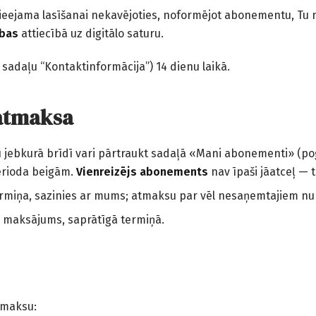
pieejama lasīšanai nekavējoties, noformējot abonementu, Tu ne
ības
attiecībā uz digitālo saturu.
 sadaļu “Kontaktinformācija”) 14 dienu laikā.
atmaksa
jebkurā brīdī vari pārtraukt sadaļā «Mani abonementi» (po
erioda beigām.
Vienreizējs abonements
nav īpaši jāatceļ — 
 termiņa, sazinies ar mums; atmaksu par vēl nesaņemtajiem 
s maksājums, saprātīgā termiņā.
tmaksu: