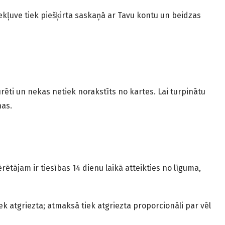
kļuve tiek piešķirta saskaņā ar Tavu kontu un beidzas
ti un nekas netiek norakstīts no kartes. Lai turpinātu
nas.
tājam ir tiesības 14 dienu laikā atteikties no līguma,
 atgriezta; atmaksā tiek atgriezta proporcionāli par vēl