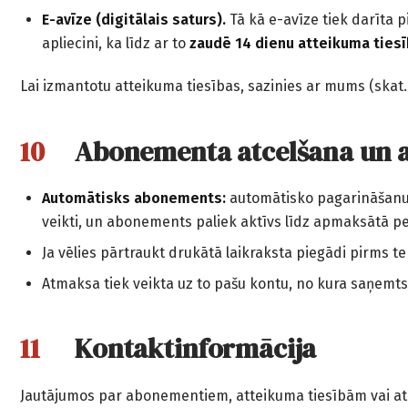
E-avīze (digitālais saturs).
Tā kā e-avīze tiek darīta 
apliecini, ka līdz ar to
zaudē 14 dienu atteikuma ties
Lai izmantotu atteikuma tiesības, sazinies ar mums (skat.
Abonementa atcelšana un 
Automātisks abonements:
automātisko pagarināšanu 
veikti, un abonements paliek aktīvs līdz apmaksātā p
Ja vēlies pārtraukt drukātā laikraksta piegādi pirms
Atmaksa tiek veikta uz to pašu kontu, no kura saņemt
Kontaktinformācija
Jautājumos par abonementiem, atteikuma tiesībām vai a