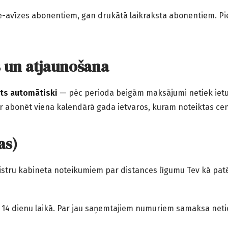
e-avīzes abonentiem, gan drukātā laikraksta abonentiem. Pie
 un atjaunošana
ots automātiski
— pēc perioda beigām maksājumi netiek ieturē
ar abonēt viena kalendārā gada ietvaros, kuram noteiktas ce
as)
stru kabineta noteikumiem par distances līgumu Tev kā patērē
 14 dienu laikā. Par jau saņemtajiem numuriem samaksa netiek