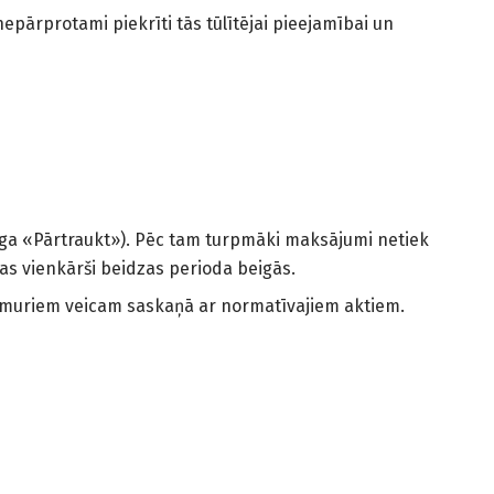
pārprotami piekrīti tās tūlītējai pieejamībai un
ga «Pārtraukt»). Pēc tam turpmāki maksājumi netiek
tas vienkārši beidzas perioda beigās.
numuriem veicam saskaņā ar normatīvajiem aktiem.