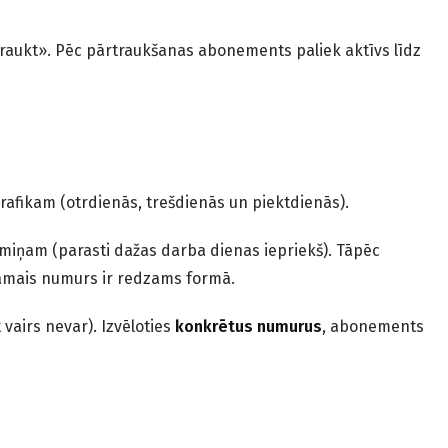
traukt». Pēc pārtraukšanas abonements paliek aktīvs līdz
grafikam (otrdienās, trešdienās un piektdienās).
miņam (parasti dažas darba dienas iepriekš). Tāpēc
jamais numurs ir redzams formā.
vairs nevar). Izvēloties
konkrētus numurus
, abonements