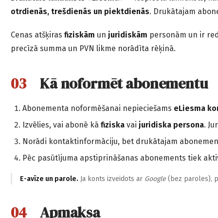
otrdienās, trešdienās un piektdienās
. Drukātajam abone
Cenas atšķiras
fiziskām
un
juridiskām
personām un ir red
precīzā summa un PVN likme norādīta rēķinā.
Kā noformēt abonementu
Abonementa noformēšanai nepieciešams
eLiesma ko
Izvēlies, vai abonē kā
fiziska
vai
juridiska persona
. J
Norādi kontaktinformāciju, bet drukātajam aboneme
Pēc pasūtījuma apstiprināšanas abonements tiek aktiv
E-avīze un parole.
Ja konts izveidots ar
Google
(bez paroles), p
Apmaksa