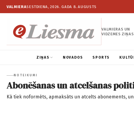
VALMIERA
SESTDIENA, 2026. GADA 8. AUGUSTS
VALMIERAS UN
VIDZEMES ZIŅAS
ZIŅAS
NOVADOS
SPORTS
KULTŪ
NOTEIKUMI
Abonēšanas un atcelšanas polit
Kā tiek noformēts, apmaksāts un atcelts abonements, un k