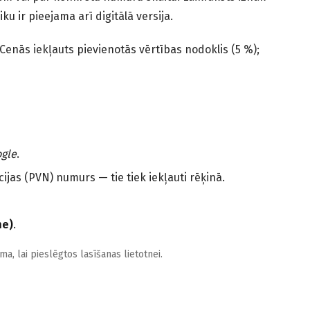
ir pieejama arī digitālā versija.
nās iekļauts pievienotās vērtības nodoklis (5 %);
gle
.
jas (PVN) numurs — tie tiek iekļauti rēķinā.
me)
.
a, lai pieslēgtos lasīšanas lietotnei.