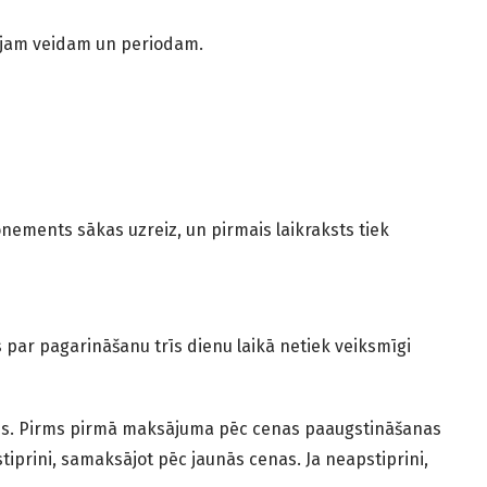
tajam veidam un periodam.
nements sākas uzreiz, un pirmais laikraksts tiek
ar pagarināšanu trīs dienu laikā netiek veiksmīgi
jies. Pirms pirmā maksājuma pēc cenas paaugstināšanas
iprini, samaksājot pēc jaunās cenas. Ja neapstiprini,