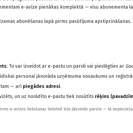
mentam e-avīze pienākas komplektā — visu abonementa laiku 
zamas abonēšanas lapā pirms pasūtījuma apstiprināšanas. Ce
nts
. To var izveidot ar e-pastu un paroli vai pieslēgties ar
Goo
uridiskai personai jānorāda uzņēmuma nosaukums un reģistrāci
ntam — arī
piegādes adresi
.
izēts, un uz norādīto e-pastu tiek nosūtīts
rēķins (pavadzī
irms e-avīzes lietošanas lietotnē būs jāizveido parole — tā nepieciešam