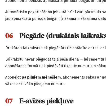
abonements beidzas apmaksātā perioda beigās un turpmā
Automātisko pagarināšanu jebkurā brīdī vari pārtraukt sa
jau apmaksātā perioda beigām (nākamā maksājuma dat
Piegāde (drukātais laikraks
Drukātais laikraksts tiek piegādāts uz norādīto adresi ar 
Laikrakstu nevar piegādāt tajā pašā dienā — lai saņemtu
abonēšanas formā tiek piedāvāti tikai tie numuri un sāku
Abonējot
pa pilniem mēnešiem
, abonements sākas ar nāk
sākas ar tuvāko pieejamo numuru.
E-avīzes piekļuve