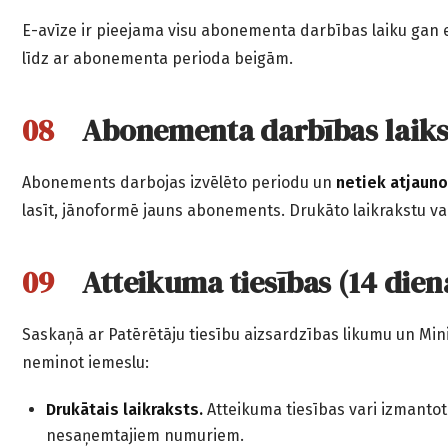
E-avīze ir pieejama visu abonementa darbības laiku gan 
līdz ar abonementa perioda beigām.
Abonementa darbības laiks
Abonements darbojas izvēlēto periodu un
netiek atjaun
lasīt, jānoformē jauns abonements. Drukāto laikrakstu v
Atteikuma tiesības (14 dien
Saskaņā ar Patērētāju tiesību aizsardzības likumu un Mini
neminot iemeslu:
Drukātais laikraksts.
Atteikuma tiesības vari izmantot
nesaņemtajiem numuriem.