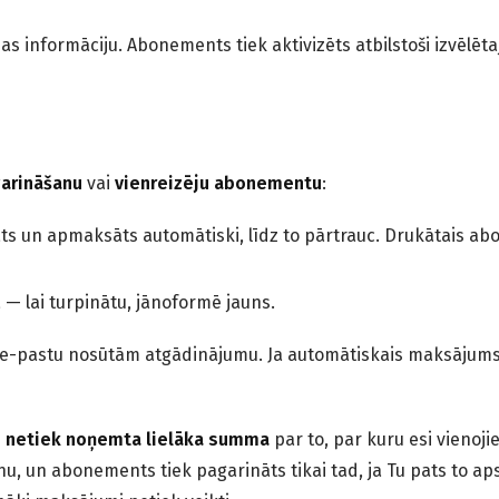
as informāciju. Abonements tiek aktivizēts atbilstoši izvēlē
arināšanu
vai
vienreizēju abonementu
:
s un apmaksāts automātiski, līdz to pārtrauc. Drukātais abo
 — lai turpinātu, jānoformē jauns.
e-pastu nosūtām atgādinājumu. Ja automātiskais maksājums p
i
netiek noņemta lielāka summa
par to, par kuru esi vieno
 un abonements tiek pagarināts tikai tad, ja Tu pats to apst