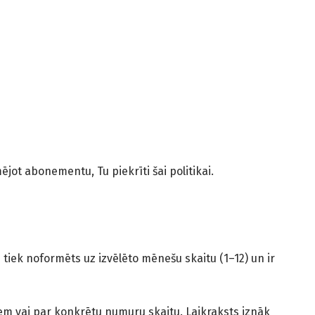
jot abonementu, Tu piekrīti šai politikai.
tiek noformēts uz izvēlēto mēnešu skaitu (1–12) un ir
em vai par konkrētu numuru skaitu. Laikraksts iznāk