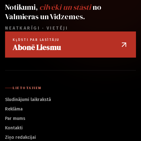
Notikumi,
cilvēki un stāsti
no
Valmieras un Vidzemes.
NEATKARĪGI · VIETĒJI
KĻŪSTI PAR LASĪTĀJU
Abonē Liesmu
LIETOTĀJIEM
Sludinājumi laikrakstā
Reklāma
Par mums
Kontakti
Ziņo redakcijai