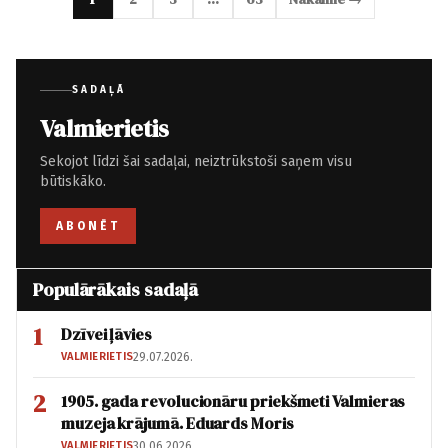
SADAĻĀ
Valmierietis
Sekojot līdzi šai sadaļai, neiztrūkstoši saņem visu
būtiskāko.
ABONĒT
Populārākais sadaļā
1
Dzīvei ļāvies
VALMIERIETIS
29.07.2026.
2
1905. gada revolucionāru priekšmeti Valmieras
muzeja krājumā. Eduards Moris
VALMIERIETIS
30.06.2026.