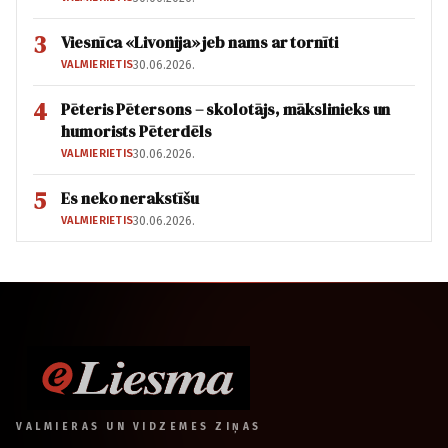
3
Viesnīca «Livonija» jeb nams ar tornīti
VALMIERIETIS
30.06.2026.
4
Pēteris Pētersons – skolotājs, mākslinieks un
humorists Pēterdēls
VALMIERIETIS
30.06.2026.
5
Es neko nerakstīšu
VALMIERIETIS
30.06.2026.
VALMIERAS UN VIDZEMES ZIŅAS