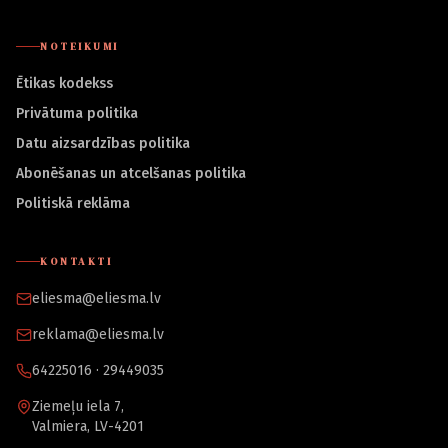
NOTEIKUMI
Ētikas kodekss
Privātuma politika
Datu aizsardzības politika
Abonēšanas un atcelšanas politika
Politiskā reklāma
KONTAKTI
eliesma@eliesma.lv
reklama@eliesma.lv
64225016 · 29449035
Ziemeļu iela 7,
Valmiera, LV-4201