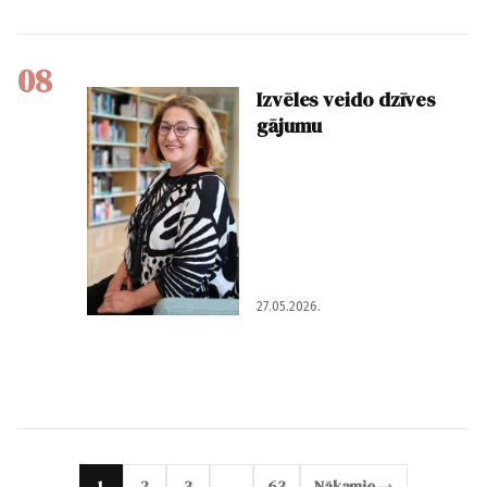
08
Izvēles veido dzīves
gājumu
27.05.2026.
1
2
3
…
63
Nākamie →