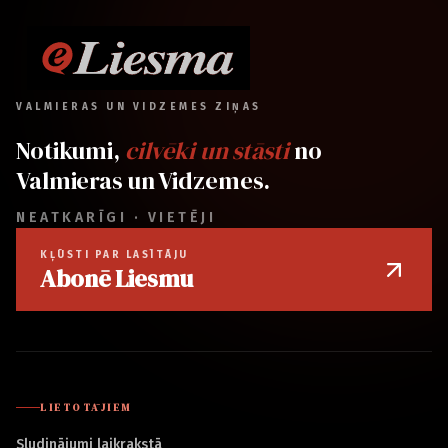
VALMIERAS UN VIDZEMES ZIŅAS
Notikumi,
cilvēki un stāsti
no
Valmieras un Vidzemes.
NEATKARĪGI · VIETĒJI
KĻŪSTI PAR LASĪTĀJU
Abonē Liesmu
LIETOTĀJIEM
Sludinājumi laikrakstā