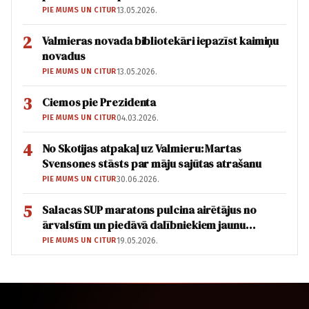
PIE MUMS UN CITUR
13.05.2026.
2
Valmieras novada bibliotekāri iepazīst kaimiņu
novadus
PIE MUMS UN CITUR
13.05.2026.
3
Ciemos pie Prezidenta
PIE MUMS UN CITUR
04.03.2026.
4
No Skotijas atpakaļ uz Valmieru: Martas
Svensones stāsts par māju sajūtas atrašanu
PIE MUMS UN CITUR
30.06.2026.
5
Salacas SUP maratons pulcina airētājus no
ārvalstīm un piedāvā dalībniekiem jaunu
distanci
PIE MUMS UN CITUR
19.05.2026.