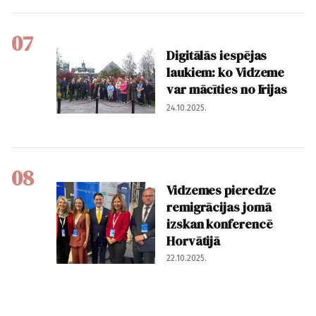
07
Digitālās iespējas
laukiem: ko Vidzeme
var mācīties no Īrijas
24.10.2025.
08
Vidzemes pieredze
remigrācijas jomā
izskan konferencē
Horvātijā
22.10.2025.