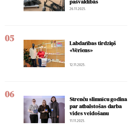
pašvaldībās
26.11.2025.
05
Labdarības tirdziņš
«Vēriens»
12.11.2025.
06
Strenču slimnīcu godina
par atbalstošas darba
vides veidošanu
11.11.2025.