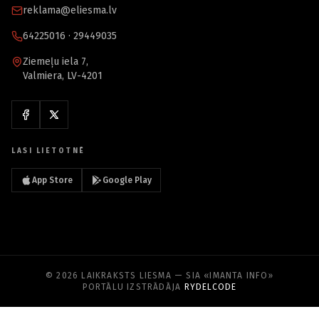
reklama@eliesma.lv
64225016 · 29449035
Ziemeļu iela 7,
Valmiera, LV-4201
LASI LIETOTNĒ
App Store
Google Play
© 2026 LAIKRAKSTS LIESMA — SIA «IMANTA INFO»
PORTĀLU IZSTRĀDĀJA
RYDELCODE