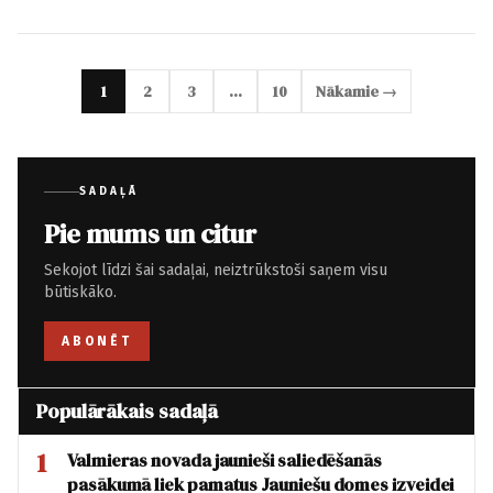
1
2
3
…
10
Nākamie →
SADAĻĀ
Pie mums un citur
Sekojot līdzi šai sadaļai, neiztrūkstoši saņem visu
būtiskāko.
ABONĒT
Populārākais sadaļā
1
Valmieras novada jaunieši saliedēšanās
pasākumā liek pamatus Jauniešu domes izveidei