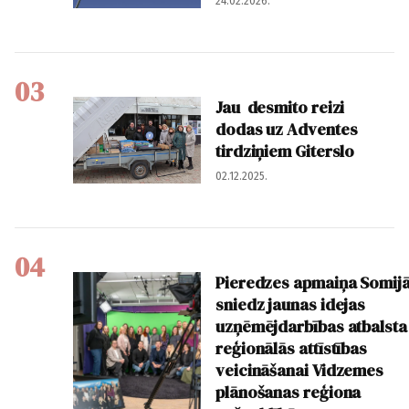
24.02.2026.
03
Jau desmito reizi
dodas uz Adventes
tirdziņiem Giterslo
02.12.2025.
04
Pieredzes apmaiņa Somij
sniedz jaunas idejas
uzņēmējdarbības atbalsta
reģionālās attīstības
veicināšanai Vidzemes
plānošanas reģiona