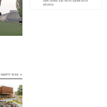
Slimi cilveki, kas vel tic karam un to
atbalsta
SKATĪT VISU →