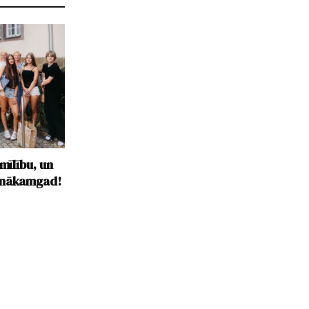
mīlību, un
 nākamgad!