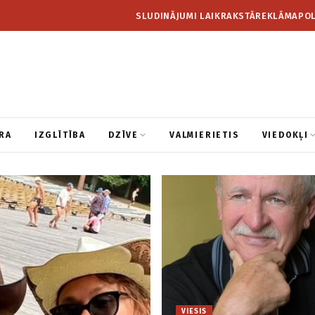
SLUDINĀJUMI LAIKRAKSTĀ
REKLĀMA
POL
RA
IZGLĪTĪBA
DZĪVE
VALMIERIETIS
VIEDOKĻI
VIESIS