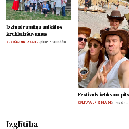
Izzinot rumāņu unikālos
kreklu izšuvumus
KULTŪRA UN IZKLAIDE
pirms 6 stundām
Festivāls ielīksmo pil
KULTŪRA UN IZKLAIDE
pirms 6 st
Izglītība