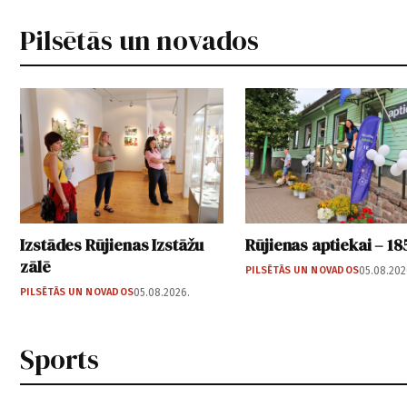
Pilsētās un novados
Izstādes Rūjienas Izstāžu
Rūjienas aptiekai – 18
zālē
PILSĒTĀS UN NOVADOS
05.08.202
PILSĒTĀS UN NOVADOS
05.08.2026.
Sports