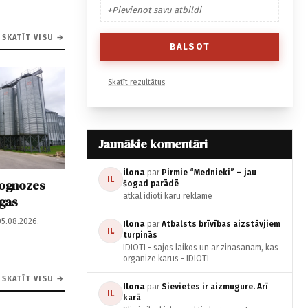
Pievienot savu atbildi
SKATĪT VISU →
Skatīt rezultātus
Jaunākie komentāri
ilona
par
Pirmie “Mednieki” – jau
IL
rognozes
šogad parādē
atkal idioti karu reklame
īgas
05.08.2026.
Ilona
par
Atbalsts brīvības aizstāvjiem
IL
turpinās
IDIOTI - sajos laikos un ar zinasanam, kas
organize karus - IDIOTI
SKATĪT VISU →
Ilona
par
Sievietes ir aizmugure. Arī
IL
karā