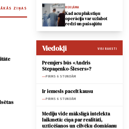
REKLĀMA
RĀKĀS ZIŅAS
Kad acu plakstiņu
operācija var uzlabot
redzi un pašsajūtu
Viedokļi
VISI RAKSTI
itāte
Premjers būs «Andris
Stepaņenko-Šlesers»?
PIRMS 6 STUNDĀM
Ir iemesls pacelt kausu
PIRMS 6 STUNDĀM
lsētas
Mediju vide mākslīgā intelekta
laikmetā: cīņa par realitāti,
uzticēšanos un cilvēku domāšanu