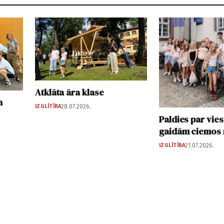
Atklāta āra klase
n
IZGLĪTĪBA
28.07.2026.
Paldies par vies
gaidām ciemos
IZGLĪTĪBA
21.07.2026.