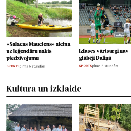
«Salacas Mauciens» aicina
Izlases vārtsargi nav
uz leģendāru nakts
glābēji Daliņā
piedzīvojumu
SPORTS
pirms 6 stundām
SPORTS
pirms 6 stundām
Kultūra un izklaide