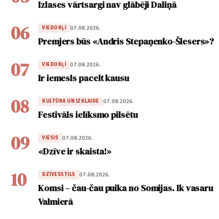
Izlases vārtsargi nav glābēji Daliņā
06
07.08.2026.
VIEDOKĻI
Premjers būs «Andris Stepaņenko-Šlesers»?
07
07.08.2026.
VIEDOKĻI
Ir iemesls pacelt kausu
08
07.08.2026.
KULTŪRA UN IZKLAIDE
Festivāls ielīksmo pilsētu
09
07.08.2026.
VIESIS
«Dzīve ir skaista!»
10
07.08.2026.
DZĪVESSTILS
Komsi – čau-čau puika no Somijas. Ik vasaru
Valmierā