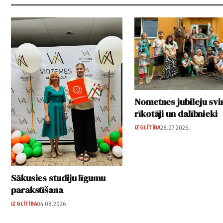
Nometnes jubileju svi
rīkotāji un dalībnieki
IZGLĪTĪBA
28.07.2026.
Sākusies studiju līgumu
parakstīšana
IZGLĪTĪBA
04.08.2026.