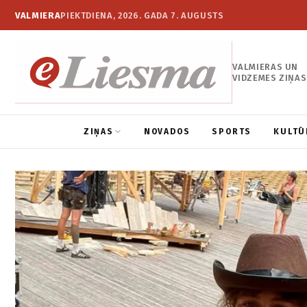
VALMIERA
PIEKTDIENA, 2026. GADA 7. AUGUSTS
VALMIERAS UN
VIDZEMES ZIŅAS
ZIŅAS
NOVADOS
SPORTS
KULTŪ