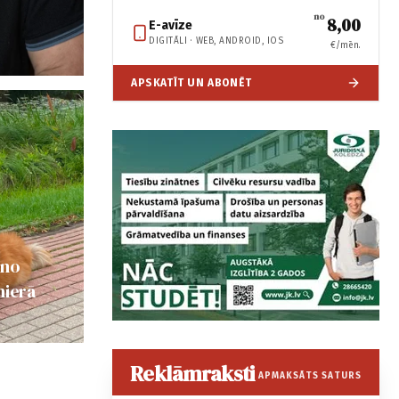
no
8,00
E-avīze
DIGITĀLI · WEB, ANDROID, IOS
€/mēn.
APSKATĪT UN ABONĒT
 no
mierā
Reklāmraksti
APMAKSĀTS SATURS