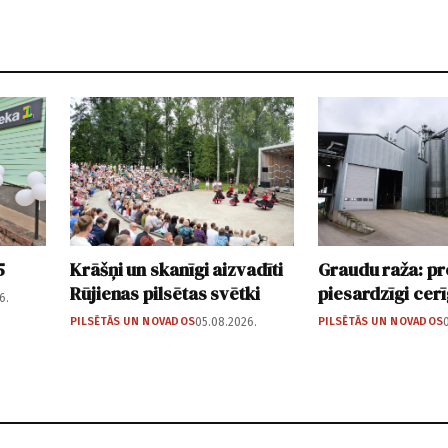
5
Krāšņi un skanīgi aizvadīti
Graudu raža: p
Rūjienas pilsētas svētki
piesardzīgi cer
6.
PILSĒTĀS UN NOVADOS
05.08.2026.
PILSĒTĀS UN NOVADOS