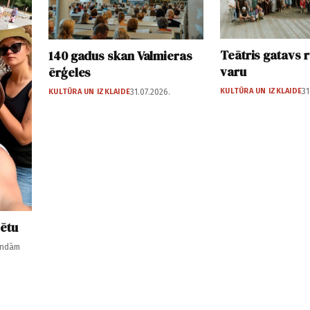
Teātris gatavs 
140 gadus skan Valmieras
varu
ērģeles
KULTŪRA UN IZKLAIDE
31
KULTŪRA UN IZKLAIDE
31.07.2026.
sētu
undām