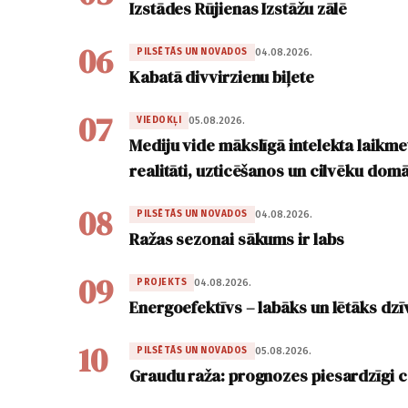
Izstādes Rūjienas Izstāžu zālē
06
04.08.2026.
PILSĒTĀS UN NOVADOS
Kabatā divvirzienu biļete
07
05.08.2026.
VIEDOKĻI
Mediju vide mākslīgā intelekta laikme
realitāti, uzticēšanos un cilvēku dom
08
04.08.2026.
PILSĒTĀS UN NOVADOS
Ražas sezonai sākums ir labs
09
04.08.2026.
PROJEKTS
Energoefektīvs – labāks un lētāks dz
10
05.08.2026.
PILSĒTĀS UN NOVADOS
Graudu raža: prognozes piesardzīgi c