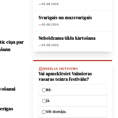
05.08.2026.
Svarīgais un mazsvarīgais
05.08.2026.
Nebeidzama tīklu kārtošana
tā: cīņa par
05.08.2026.
āšanu
NEDĒĻAS JAUTĀJUMS
Vai apmeklēsiet Valmieras
vasaras teātra festivālu?
īvošanai
Nē.
Jā.
erīgas
Vēl domāju.