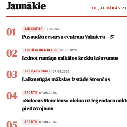
Jaunākie
10 JAUNĀKĀS Z
01
07.08.2026.
SABIEDRĪBA
Pusaudžu resursu centram Valmierā – 5!
02
07.08.2026.
KULTŪRA UN IZKLAIDE
Izzinot rumāņu unikālos kreklu izšuvumus
03
07.08.2026.
NEDĒĻAS NOGALE
Laikmetīgās mākslas izstāde Strenčos
04
07.08.2026.
SPORTS
«Salacas Mauciens» aicina uz leģendāru nakt
piedzīvojumu
05
07.08.2026.
SPORTS