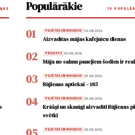
Populārākie
IŅAS
10 POPULĀ
01
04.08.2026.
PILSĒTĀS UN NOVADOS
Aizvadītas mājas kafejnīcu dienas
02
05.08.2026.
PROJEKTS
Māja no salmu paneļiem šodien ir real
03
05.08.2026.
PILSĒTĀS UN NOVADOS
Rūjienas aptiekai – 185
04
05.08.2026.
PILSĒTĀS UN NOVADOS
s
Krāšņi un skanīgi aizvadīti Rūjienas pi
svētki
05
05.08.2026.
PILSĒTĀS UN NOVADOS