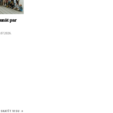
runāt par
.07.2026.
SKATĪT VISU →