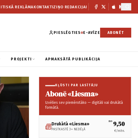
ITISKĀ REKLĀMA
KONTAKTI
ZIŅO REDAKCIJAI
PIESLĒGTIES
E-AVĪZE
ABONĒT
PROJEKTI
APMAKSĀTĀ PUBLIKĀCIJA
KĻŪSTI PAR LASĪTĀJU
Abonē «Liesma»
Izvēlies sev piemērotāko — digitāli vai drukātā
formātā.
no
9,50
Drukātā «Liesma»
PASTKASTĒ 3× NEDĒĻĀ
€/mēn.