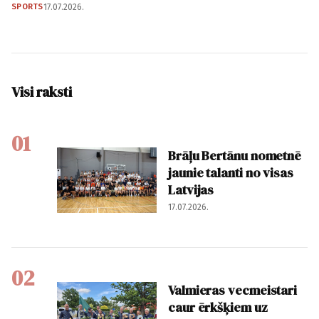
SPORTS
17.07.2026.
Visi raksti
01
Brāļu Bertānu nometnē
jaunie talanti no visas
Latvijas
17.07.2026.
02
Valmieras vecmeistari
caur ērkšķiem uz