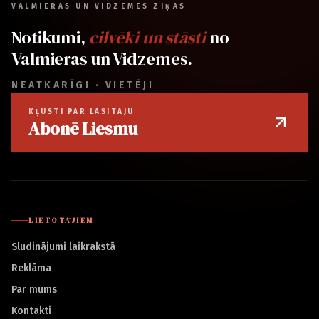
VALMIERAS UN VIDZEMES ZIŅAS
Notikumi,
cilvēki un stāsti
no
Valmieras un Vidzemes.
NEATKARĪGI · VIETĒJI
KĻŪSTI PAR LASĪTĀJU
Abonē Liesmu
LIETOTĀJIEM
Sludinājumi laikrakstā
Reklāma
Par mums
Kontakti