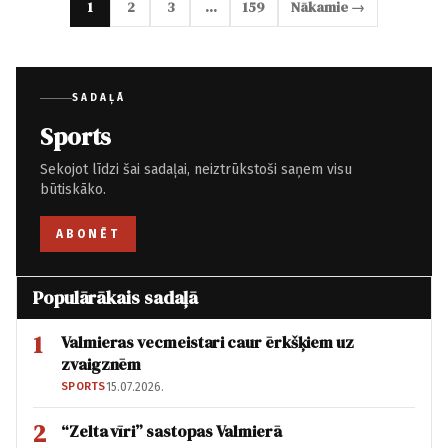
1
2
3
…
159
Nākamie →
SADAĻĀ
Sports
Sekojot līdzi šai sadaļai, neiztrūkstoši saņem visu
būtiskāko.
ABONĒT
Populārākais sadaļā
1
Valmieras vecmeistari caur ērkšķiem uz
zvaigznēm
SPORTS
15.07.2026.
2
“Zelta vīri” sastopas Valmierā