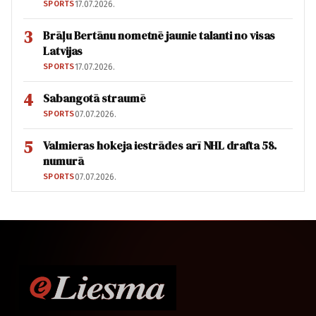
SPORTS
17.07.2026.
3
Brāļu Bertānu nometnē jaunie talanti no visas
Latvijas
SPORTS
17.07.2026.
4
Sabangotā straumē
SPORTS
07.07.2026.
5
Valmieras hokeja iestrādes arī NHL drafta 58.
numurā
SPORTS
07.07.2026.