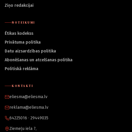
Ziņo redakcijai
NOTEIKUMI
Ētikas kodekss
Privātuma politika
Datu aizsardzības politika
Abonēšanas un atcelšanas politika
Politiskā reklāma
KONTAKTI
eliesma@eliesma.lv
reklama@eliesma.lv
64225016 · 29449035
Ziemeļu iela 7,