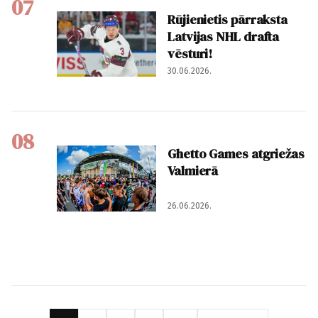
07
Rūjienietis pārraksta
Latvijas NHL drafta
vēsturi!
30.06.2026.
08
Ghetto Games atgriežas
Valmierā
26.06.2026.