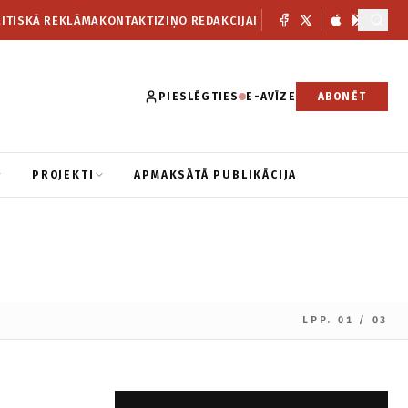
ITISKĀ REKLĀMA
KONTAKTI
ZIŅO REDAKCIJAI
PIESLĒGTIES
E-AVĪZE
ABONĒT
PROJEKTI
APMAKSĀTĀ PUBLIKĀCIJA
LPP. 01 / 03