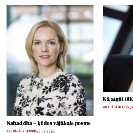
Kā atgūt OI
AKTUĀLĀ INTERVIJ
Nabadzība – ķēdes vājākais posms
AKTUĀLĀ INTERVIJA
30.09.2025.