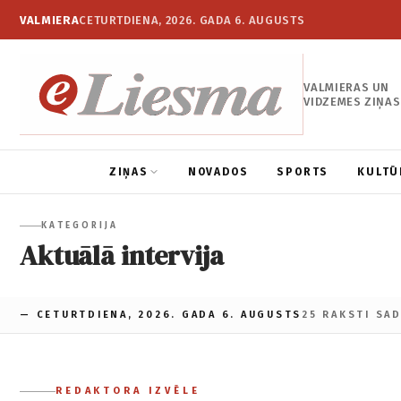
VALMIERA
CETURTDIENA, 2026. GADA 6. AUGUSTS
VALMIERAS UN
VIDZEMES ZIŅAS
ZIŅAS
NOVADOS
SPORTS
KULTŪ
KATEGORIJA
Aktuālā intervija
— CETURTDIENA, 2026. GADA 6. AUGUSTS
25 RAKSTI SA
REDAKTORA IZVĒLE