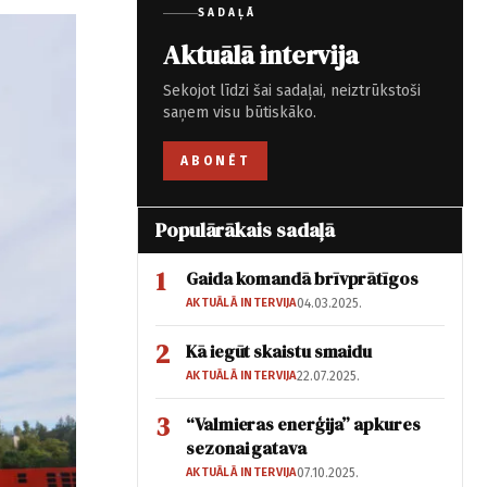
SADAĻĀ
Aktuālā intervija
Sekojot līdzi šai sadaļai, neiztrūkstoši
saņem visu būtiskāko.
ABONĒT
Populārākais sadaļā
1
Gaida komandā brīvprātīgos
AKTUĀLĀ INTERVIJA
04.03.2025.
2
Kā iegūt skaistu smaidu
AKTUĀLĀ INTERVIJA
22.07.2025.
3
“Valmieras enerģija” apkures
sezonai gatava
AKTUĀLĀ INTERVIJA
07.10.2025.