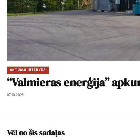
AKTUĀLĀ INTERVIJA
“Valmieras enerģija” apku
07.10.2025.
Vēl no šīs sadaļas