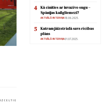
4
Kā cīnīties ar invazīvo sugu –
Spānijas kailgliemezi?
AKTUĀLĀ INTERVIJA
18.06.2025.
5
Katram jāizstrādā savs rīcības
plāns
AKTUĀLĀ INTERVIJA
01.07.2025.
IZCELTIE