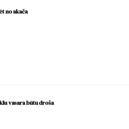
ēt no akača
klu vasara būtu droša