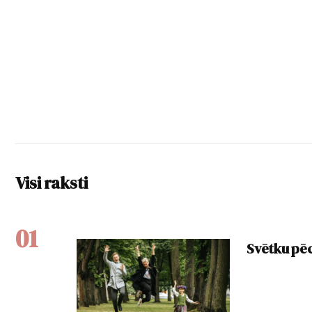
Visi raksti
01
Svētku pē