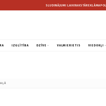
SLUDINĀJUMI LAIKRAKSTĀ
REKLĀMA
POL
RA
IZGLĪTĪBA
DZĪVE
VALMIERIETIS
VIEDOKĻI
DAĻĀ