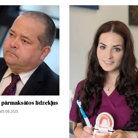
K pārmaksātos līdzekļus
A
05.08.2025.