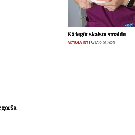
Kā iegūt skaistu smaidu
AKTUĀLĀ INTERVIJA
22.07.2025.
cgarša