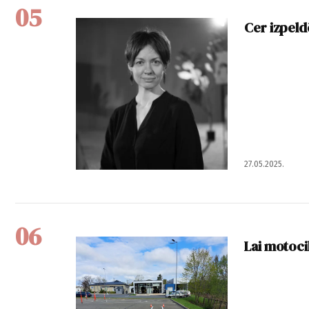
05
Cer izpeld
27.05.2025.
06
Lai motoci