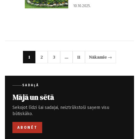
10.10.2025.
1
2
3
…
11
Nākamie →
SADAĻĀ
Mājā un sētā
Sekojot līdzi šai sadaļai, neiztrūkstoši saņem visu
būtiskāko.
ABONĒT