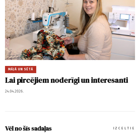
MĀJĀ UN SĒTĀ
Lai pircējiem noderīgi un interesanti
24.04.2026.
Vēl no šīs sadaļas
IZCELTIE