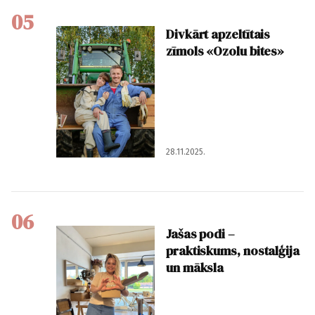
05
Divkārt apzeltītais
zīmols «Ozolu bites»
28.11.2025.
06
Jašas podi –
praktiskums, nostalģija
un māksla