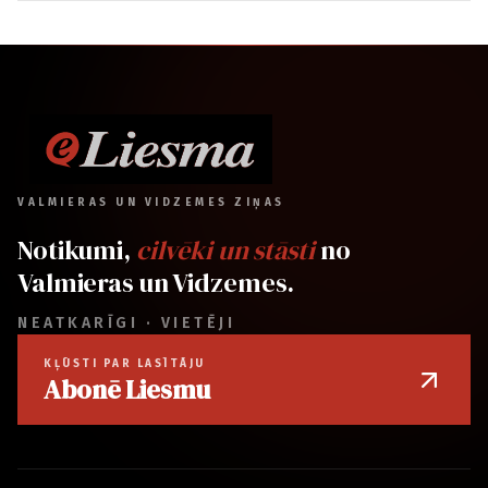
VALMIERAS UN VIDZEMES ZIŅAS
Notikumi,
cilvēki un stāsti
no
Valmieras un Vidzemes.
NEATKARĪGI · VIETĒJI
KĻŪSTI PAR LASĪTĀJU
Abonē Liesmu