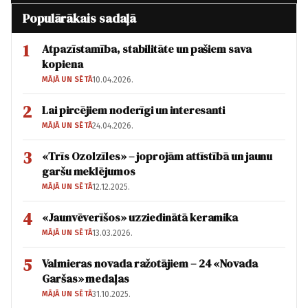
Populārākais sadaļā
1
Atpazīstamība, stabilitāte un pašiem sava
kopiena
MĀJĀ UN SĒTĀ
10.04.2026.
2
Lai pircējiem noderīgi un interesanti
MĀJĀ UN SĒTĀ
24.04.2026.
3
«Trīs Ozolzīles» – joprojām attīstībā un jaunu
garšu meklējumos
MĀJĀ UN SĒTĀ
12.12.2025.
4
«Jaunvēverīšos» uzziedinātā keramika
MĀJĀ UN SĒTĀ
13.03.2026.
5
Valmieras novada ražotājiem – 24 «Novada
Garšas» medaļas
MĀJĀ UN SĒTĀ
31.10.2025.