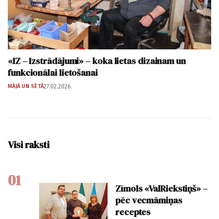
«IZ – Izstrādājumi» – koka lietas dizainam un
funkcionālai lietošanai
MĀJĀ UN SĒTĀ
27.02.2026.
Visi raksti
01
Zīmols «ValRiekstiņš» –
pēc vecmāmiņas
receptes