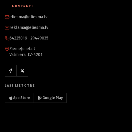
KONTAKTI
eliesma@eliesma.lv
reklama@eliesma.lv
64225016 · 29449035
Ziemeļu iela 7,
Valmiera, LV-4201
LASI LIETOTNĒ
App Store
Google Play