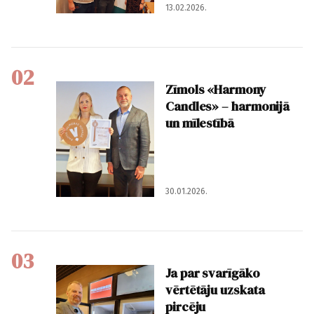
13.02.2026.
02
Zīmols «Harmony
Candles» – harmonijā
un mīlestībā
30.01.2026.
03
Ja par svarīgāko
vērtētāju uzskata
pircēju