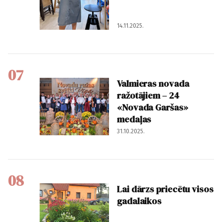
14.11.2025.
07
Valmieras novada
ražotājiem – 24
«Novada Garšas»
medaļas
31.10.2025.
08
Lai dārzs priecētu visos
gadalaikos