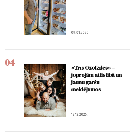
09.01.2026.
04
«Trīs Ozolzīles» –
joprojām attīstībā un
jaunu garšu
meklējumos
12.12.2025.