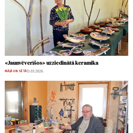
«Jaunvēverīšos» uzziedinātā keramika
MĀJĀ UN SĒTĀ
13.03.2026.