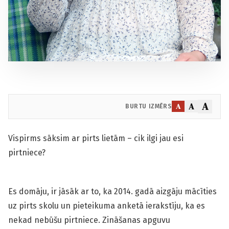
A
A
A
BURTU IZMĒRS
Vispirms sāksim ar pirts lietām – cik ilgi jau esi
pirtniece?
Es domāju, ir jāsāk ar to, ka 2014. gadā aizgāju mācīties
uz pirts skolu un pieteikuma anketā ierakstīju, ka es
nekad nebūšu pirtniece. Zināšanas apguvu