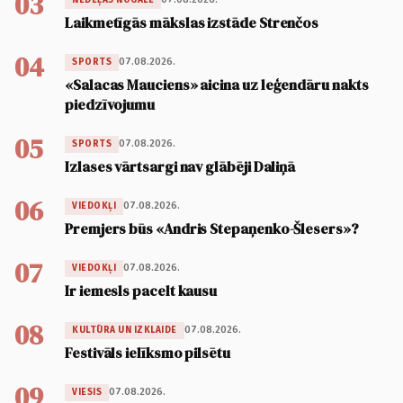
03
Laikmetīgās mākslas izstāde Strenčos
04
07.08.2026.
SPORTS
«Salacas Mauciens» aicina uz leģendāru nakts
piedzīvojumu
05
07.08.2026.
SPORTS
Izlases vārtsargi nav glābēji Daliņā
06
07.08.2026.
VIEDOKĻI
Premjers būs «Andris Stepaņenko-Šlesers»?
07
07.08.2026.
VIEDOKĻI
Ir iemesls pacelt kausu
08
07.08.2026.
KULTŪRA UN IZKLAIDE
Festivāls ielīksmo pilsētu
09
07.08.2026.
VIESIS