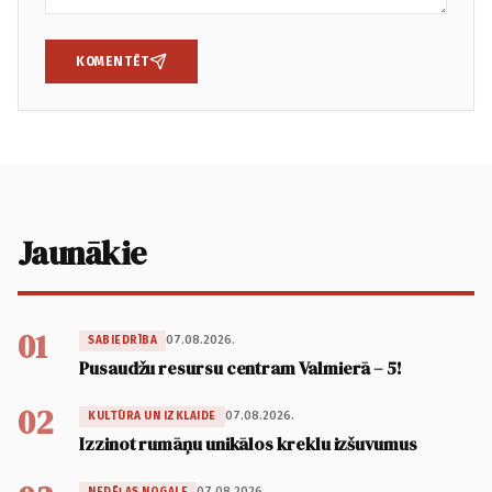
KOMENTĒT
Jaunākie
01
07.08.2026.
SABIEDRĪBA
Pusaudžu resursu centram Valmierā – 5!
02
07.08.2026.
KULTŪRA UN IZKLAIDE
Izzinot rumāņu unikālos kreklu izšuvumus
07.08.2026.
NEDĒĻAS NOGALE