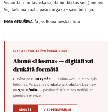
Vispār tā ir fantastiska sajūta būt blakus šīm ģimenēm.
Viņi taču man uztic pašu dārgāko – savu bērniņu.
INGA GEDUŠEVA.
Ārijas Romanovskas foto
ATBALSTI KVALITATĪVU ŽURNĀLISTIKU
Abonē «Liesma» — digitāli vai
drukātā formātā
E-avīze
no
8,00 €/mēn.
— lasāma web un mobilajās
lietotnēs. Vai izvēlies
drukāto laikrakstu «Liesma»
no
9,50 €/mēn.
— pastkastē trīs reizes nedēļā, ar
pieeju arī e-avīzei.
ABONĒT
VISI PIEDĀVĀJUMI