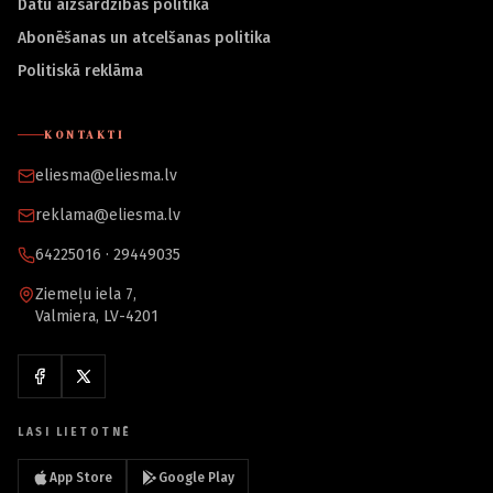
Datu aizsardzības politika
Abonēšanas un atcelšanas politika
Politiskā reklāma
KONTAKTI
eliesma@eliesma.lv
reklama@eliesma.lv
64225016 · 29449035
Ziemeļu iela 7,
Valmiera, LV-4201
LASI LIETOTNĒ
App Store
Google Play