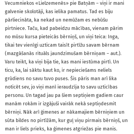
Vecumniekos «Lielzemenēs» pie Batņām – viņi ir mani
galvenie skolotāji, kas ielika pamatus. Tad es biju
pārliecināta, ka nekad un nemūžam es nebūšu
pirtniece. Taču, kad pabeidzu mācības, vienam pārim
no mūsu kursa pieteicās bērniņš, un viņi teica: Inga,
tikai tev vienīgi uzticam taisīt pirtīžu savam bērnam
(mazgāšanās rituāls jaundzimušam bērniņam – aut.).
Varu teikt, ka viņi bija tie, kas mani iestūma pirtī. Un
ticu, ka, lai sāktu kaut ko, ir nepieciešams neliels
grūdiens no savu tuvo puses. Šis pāris man arī lika
noticēt sev, jo viņi manī ieraudzīja to savu uzticības
personu. Un tagad jau pa šiem septiņiem gadiem caur
manām rokām ir izgājuši vairāk nekā septiņdesmit
bērniņi. Nāk arī ģimenes ar nākamajiem bērniņiem un
sūta bildes no pirtīžām, kur guļ viņu pirmais bērniņš, un
man ir liels prieks, ka ģimenes atgriežas pie manis.