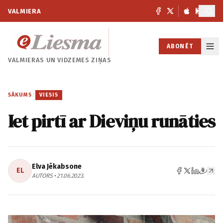
VALMIERA
ABONĒT
VALMIERAS UN
VIDZEMES ZIŅAS
SĀKUMS
/
VIESIS
Iet pirtī ar Dieviņu runāties
Elva Jēkabsone
EL
AUTORS • 21.06.2023.