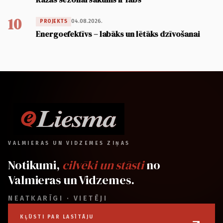
10
04.08.2026.
PROJEKTS
Energoefektīvs – labāks un lētāks dzīvošanai
VALMIERAS UN VIDZEMES ZIŅAS
Notikumi,
cilvēki un stāsti
no
Valmieras un Vidzemes.
NEATKARĪGI · VIETĒJI
KĻŪSTI PAR LASĪTĀJU