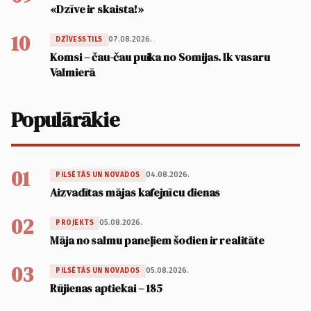
«Dzīve ir skaista!»
10
07.08.2026.
DZĪVESSTILS
Komsi – čau-čau puika no Somijas. Ik vasaru
Valmierā
Populārākie
01
04.08.2026.
PILSĒTĀS UN NOVADOS
Aizvadītas mājas kafejnīcu dienas
02
05.08.2026.
PROJEKTS
Māja no salmu paneļiem šodien ir realitāte
03
05.08.2026.
PILSĒTĀS UN NOVADOS
Rūjienas aptiekai – 185