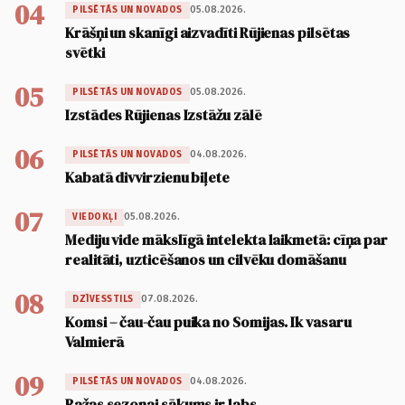
04
05.08.2026.
PILSĒTĀS UN NOVADOS
Krāšņi un skanīgi aizvadīti Rūjienas pilsētas
svētki
05
05.08.2026.
PILSĒTĀS UN NOVADOS
Izstādes Rūjienas Izstāžu zālē
06
04.08.2026.
PILSĒTĀS UN NOVADOS
Kabatā divvirzienu biļete
07
05.08.2026.
VIEDOKĻI
Mediju vide mākslīgā intelekta laikmetā: cīņa par
realitāti, uzticēšanos un cilvēku domāšanu
08
07.08.2026.
DZĪVESSTILS
Komsi – čau-čau puika no Somijas. Ik vasaru
Valmierā
09
04.08.2026.
PILSĒTĀS UN NOVADOS
Ražas sezonai sākums ir labs