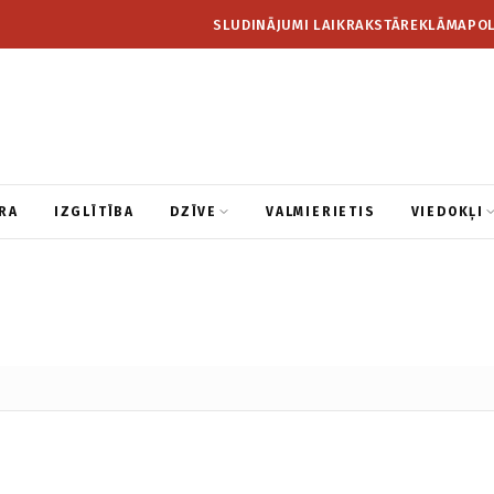
SLUDINĀJUMI LAIKRAKSTĀ
REKLĀMA
POL
RA
IZGLĪTĪBA
DZĪVE
VALMIERIETIS
VIEDOKĻI