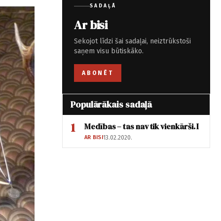
SADAĻĀ
Ar bisi
Sekojot līdzi šai sadaļai, neiztrūkstoši
saņem visu būtiskāko.
ABONĒT
Populārākais sadaļā
1
Medības – tas nav tik vienkārši. I
AR BISI
13.02.2020.