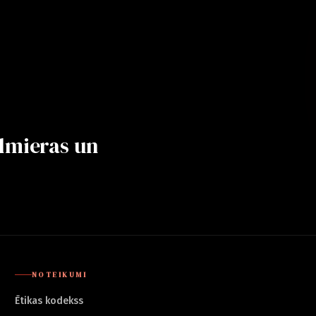
lmieras un
NOTEIKUMI
Ētikas kodekss