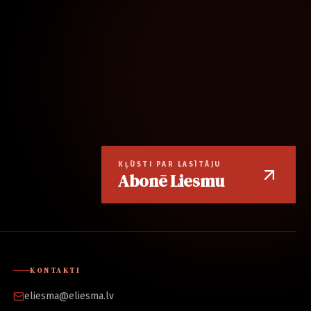
KĻŪSTI PAR LASĪTĀJU
Abonē Liesmu
KONTAKTI
eliesma@eliesma.lv