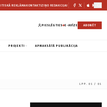
ITISKĀ REKLĀMA
KONTAKTI
ZIŅO REDAKCIJAI
PIESLĒGTIES
E-AVĪZE
ABONĒT
PROJEKTI
APMAKSĀTĀ PUBLIKĀCIJA
LPP. 01 / 01