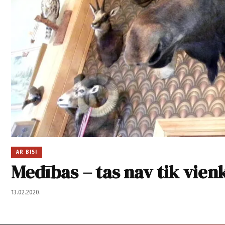
AR BISI
Medības – tas nav tik vienk
13.02.2020.