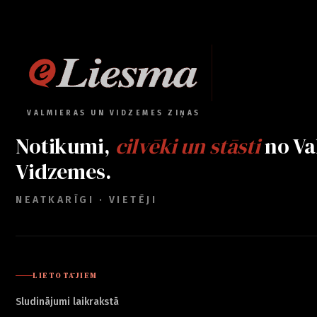
VALMIERAS UN VIDZEMES ZIŅAS
Notikumi,
cilvēki un stāsti
no Va
Vidzemes.
NEATKARĪGI · VIETĒJI
LIETOTĀJIEM
Sludinājumi laikrakstā