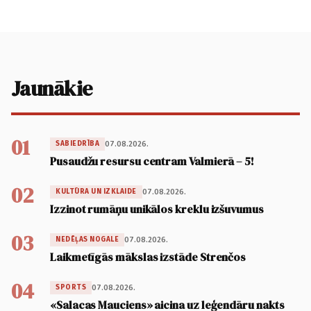
Jaunākie
01
07.08.2026.
SABIEDRĪBA
Pusaudžu resursu centram Valmierā – 5!
02
07.08.2026.
KULTŪRA UN IZKLAIDE
Izzinot rumāņu unikālos kreklu izšuvumus
03
07.08.2026.
NEDĒĻAS NOGALE
Laikmetīgās mākslas izstāde Strenčos
04
07.08.2026.
SPORTS
«Salacas Mauciens» aicina uz leģendāru nakts