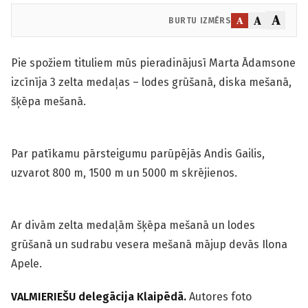
A
A
A
BURTU IZMĒRS
Pie spožiem tituliem mūs pieradinājusī Marta Ādamsone
izcīnīja 3 zelta medaļas – lodes grūšanā, diska mešanā,
šķēpa mešanā.
Par patīkamu pārsteigumu parūpējās Andis Gailis,
uzvarot 800 m, 1500 m un 5000 m skrējienos.
Ar divām zelta medaļām šķēpa mešanā un lodes
grūšanā un sudrabu vesera mešanā mājup devās Ilona
Apele.
VALMIERIEŠU delegācija Klaipēdā.
Autores foto