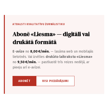
ATBALSTI KVALITATĪVU ŽURNĀLISTIKU
Abonē «Liesma» — digitāli vai
drukātā formātā
E-avīze
no
8,00 €/mēn.
— lasāma web un mobilajās
lietotnēs. Vai izvēlies
drukāto laikrakstu «Liesma»
no
9,50 €/mēn.
— pastkastē trīs reizes nedēļā, ar
pieeju arī e-avīzei.
ABONĒT
VISI PIEDĀVĀJUMI