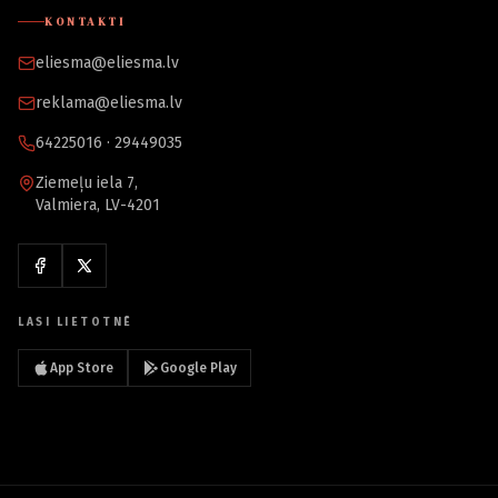
KONTAKTI
eliesma@eliesma.lv
reklama@eliesma.lv
64225016 · 29449035
Ziemeļu iela 7,
Valmiera, LV-4201
LASI LIETOTNĒ
App Store
Google Play