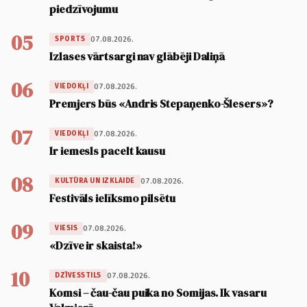
piedzīvojumu
05
07.08.2026.
SPORTS
Izlases vārtsargi nav glābēji Daliņā
06
07.08.2026.
VIEDOKĻI
Premjers būs «Andris Stepaņenko-Šlesers»?
07
07.08.2026.
VIEDOKĻI
Ir iemesls pacelt kausu
08
07.08.2026.
KULTŪRA UN IZKLAIDE
Festivāls ielīksmo pilsētu
09
07.08.2026.
VIESIS
«Dzīve ir skaista!»
10
07.08.2026.
DZĪVESSTILS
Komsi – čau-čau puika no Somijas. Ik vasaru