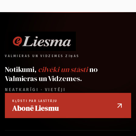
VALMIERAS UN VIDZEMES ZIŅAS
Notikumi,
cilvēki un stāsti
no
Valmieras un Vidzemes.
NEATKARĪGI · VIETĒJI
KĻŪSTI PAR LASĪTĀJU
Abonē Liesmu