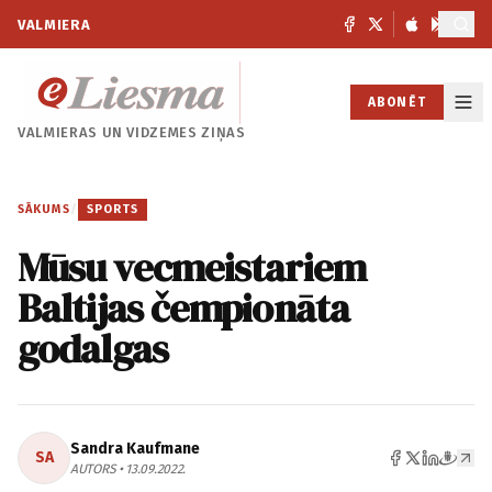
VALMIERA
ABONĒT
VALMIERAS UN
VIDZEMES ZIŅAS
SĀKUMS
/
SPORTS
Mūsu vecmeistariem
Baltijas čempionāta
godalgas
Sandra Kaufmane
SA
AUTORS • 13.09.2022.