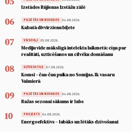
05
Izstādes Rūjienas Izstāžu zālē
06
04.08.2026.
PILSĒTĀS UN NOVADOS
Kabatā divvirzienu biļete
07
05.08.2026.
VIEDOKĻI
Mediju vide mākslīgā intelekta laikmetā: cīņa par
realitāti, uzticēšanos un cilvēku domāšanu
08
07.08.2026.
DZĪVESSTILS
Komsi – čau-čau puika no Somijas. Ik vasaru
Valmierā
09
04.08.2026.
PILSĒTĀS UN NOVADOS
Ražas sezonai sākums ir labs
10
04.08.2026.
PROJEKTS
Energoefektīvs – labāks un lētāks dzīvošanai