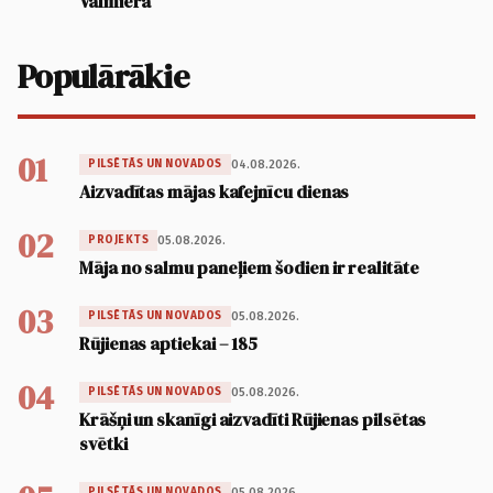
Valmierā
Populārākie
01
04.08.2026.
PILSĒTĀS UN NOVADOS
Aizvadītas mājas kafejnīcu dienas
02
05.08.2026.
PROJEKTS
Māja no salmu paneļiem šodien ir realitāte
03
05.08.2026.
PILSĒTĀS UN NOVADOS
Rūjienas aptiekai – 185
04
05.08.2026.
PILSĒTĀS UN NOVADOS
Krāšņi un skanīgi aizvadīti Rūjienas pilsētas
svētki
05.08.2026.
PILSĒTĀS UN NOVADOS