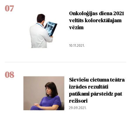
07
Onkoloģijas diena 2021
veltīts kolorektālajam
vēzim
10.11.2021.
08
Sieviešu cietuma teātra
izrādes rezultāti
patīkami pārsteidz pat
režisori
29.09.2021.