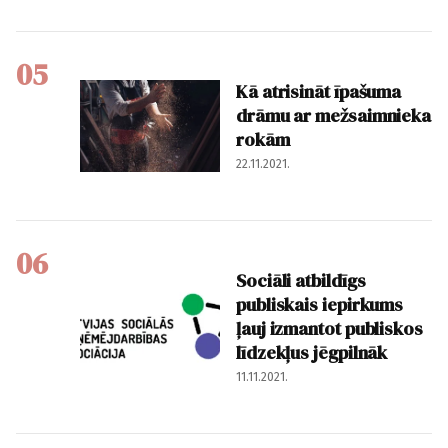
05
Kā atrisināt īpašuma
drāmu ar mežsaimnieka
rokām
22.11.2021.
06
Sociāli atbildīgs
publiskais iepirkums
ļauj izmantot publiskos
līdzekļus jēgpilnāk
11.11.2021.