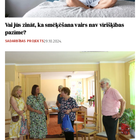
Vai jūs zināt, ka smēķēšana vairs nav vīrišķības
pazīme?
SADARBĪBAS PROJEKTS
29.10.2024.