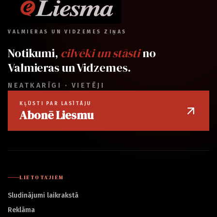
VALMIERAS UN VIDZEMES ZIŅAS
Notikumi,
cilvēki un stāsti
no
Valmieras un Vidzemes.
NEATKARĪGI · VIETĒJI
KĻŪSTI PAR LASĪTĀJU
Abonē Liesmu
LIETOTĀJIEM
Sludinājumi laikrakstā
Reklāma