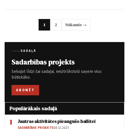
1
2
Nākamie →
SADAĻĀ
Sadarbības projekts
Sekojot līdzi šai sadaļai, neiztrūkstoši saņem visu
būtiskāko.
ABONĒT
Populārākais sadaļā
1
Jautras aktivitātes pieaugušo ballītei
SADARBĪBAS PROJEKTS
08.12.2021.