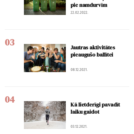
pie namdurvīm
22.02.2022.
03
Jautras aktivitātes
pieaugušo ballītei
08.12.2021.
04
Kā lietderīgi pavadīt
laiku gaidot
03.12.2021.