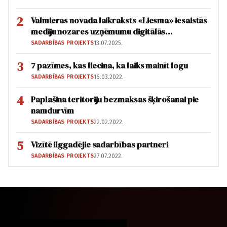
2
Valmieras novada laikraksts «Liesma» iesaistās
mediju nozares uzņēmumu digitālās
transformācijas veicināšanas projektā
SADARBĪBAS PROJEKTS
13.07.2025.
3
7 pazīmes, kas liecina, ka laiks mainīt logu
SADARBĪBAS PROJEKTS
16.03.2022.
4
Paplašina teritoriju bezmaksas šķirošanai pie
namdurvīm
SADARBĪBAS PROJEKTS
22.02.2022.
5
Vizītē ilggadējie sadarbības partneri
SADARBĪBAS PROJEKTS
27.07.2022.