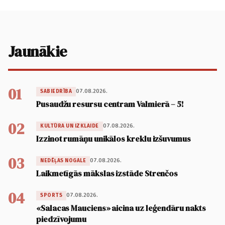
Jaunākie
01
07.08.2026.
SABIEDRĪBA
Pusaudžu resursu centram Valmierā – 5!
02
07.08.2026.
KULTŪRA UN IZKLAIDE
Izzinot rumāņu unikālos kreklu izšuvumus
03
07.08.2026.
NEDĒĻAS NOGALE
Laikmetīgās mākslas izstāde Strenčos
04
07.08.2026.
SPORTS
«Salacas Mauciens» aicina uz leģendāru nakts
piedzīvojumu