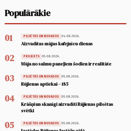
Populārākie
01
04.08.2026.
PILSĒTĀS UN NOVADOS
Aizvadītas mājas kafejnīcu dienas
02
05.08.2026.
PROJEKTS
Māja no salmu paneļiem šodien ir realitāte
03
05.08.2026.
PILSĒTĀS UN NOVADOS
Rūjienas aptiekai – 185
04
05.08.2026.
PILSĒTĀS UN NOVADOS
Krāšņi un skanīgi aizvadīti Rūjienas pilsētas
svētki
05
05.08.2026.
PILSĒTĀS UN NOVADOS
Izstādes Rūjienas Izstāžu zālē