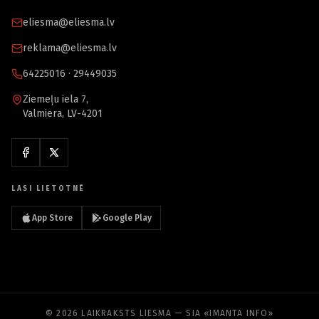
eliesma@eliesma.lv
reklama@eliesma.lv
64225016 · 29449035
Ziemeļu iela 7,
Valmiera, LV-4201
LASI LIETOTNĒ
App Store
Google Play
© 2026 LAIKRAKSTS LIESMA — SIA «IMANTA INFO»