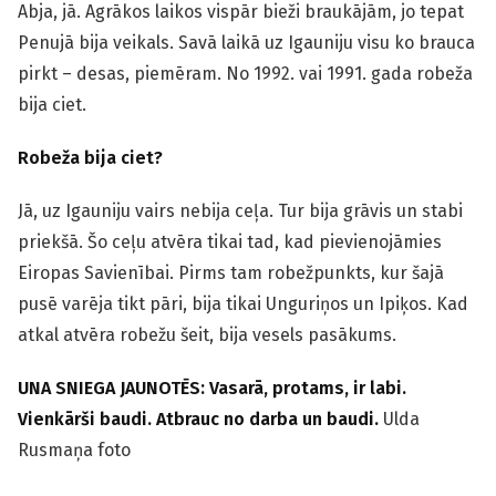
Abja, jā. Agrākos laikos vispār bieži braukājām, jo tepat
Penujā bija veikals. Savā laikā uz Igauniju visu ko brauca
pirkt – desas, piemēram. No 1992. vai 1991. gada robeža
bija ciet.
Robeža bija ciet?
Jā, uz Igauniju vairs nebija ceļa. Tur bija grāvis un stabi
priekšā. Šo ceļu atvēra tikai tad, kad pievienojāmies
Eiropas Savienībai. Pirms tam robežpunkts, kur šajā
pusē varēja tikt pāri, bija tikai Unguriņos un Ipiķos. Kad
atkal atvēra robežu šeit, bija vesels pasākums.
UNA SNIEGA JAUNOTĒS: Vasarā, protams, ir labi.
Vienkārši baudi. Atbrauc no darba un baudi.
Ulda
Rusmaņa foto