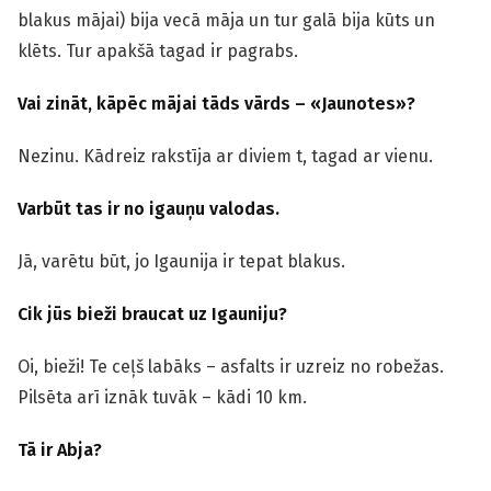
blakus mājai) bija vecā māja un tur galā bija kūts un
klēts. Tur apakšā tagad ir pagrabs.
Vai zināt, kāpēc mājai tāds vārds – «Jaunotes»?
Nezinu. Kādreiz rakstīja ar diviem t, tagad ar vienu.
Varbūt tas ir no igauņu valodas.
Jā, varētu būt, jo Igaunija ir tepat blakus.
Cik jūs bieži braucat uz Igauniju?
Oi, bieži! Te ceļš labāks – asfalts ir uzreiz no robežas.
Pilsēta arī iznāk tuvāk – kādi 10 km.
Tā ir Abja?