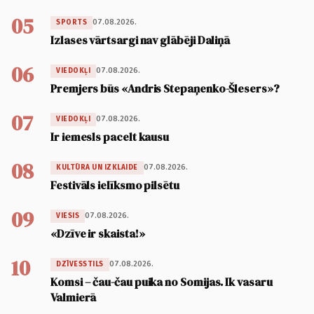
05
07.08.2026.
SPORTS
Izlases vārtsargi nav glābēji Daliņā
06
07.08.2026.
VIEDOKĻI
Premjers būs «Andris Stepaņenko-Šlesers»?
07
07.08.2026.
VIEDOKĻI
Ir iemesls pacelt kausu
08
07.08.2026.
KULTŪRA UN IZKLAIDE
Festivāls ielīksmo pilsētu
09
07.08.2026.
VIESIS
«Dzīve ir skaista!»
10
07.08.2026.
DZĪVESSTILS
Komsi – čau-čau puika no Somijas. Ik vasaru
Valmierā