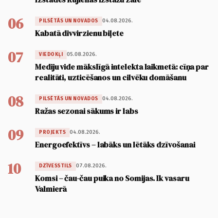
06
04.08.2026.
PILSĒTĀS UN NOVADOS
Kabatā divvirzienu biļete
07
05.08.2026.
VIEDOKĻI
Mediju vide mākslīgā intelekta laikmetā: cīņa par
realitāti, uzticēšanos un cilvēku domāšanu
08
04.08.2026.
PILSĒTĀS UN NOVADOS
Ražas sezonai sākums ir labs
09
04.08.2026.
PROJEKTS
Energoefektīvs – labāks un lētāks dzīvošanai
10
07.08.2026.
DZĪVESSTILS
Komsi – čau-čau puika no Somijas. Ik vasaru
Valmierā