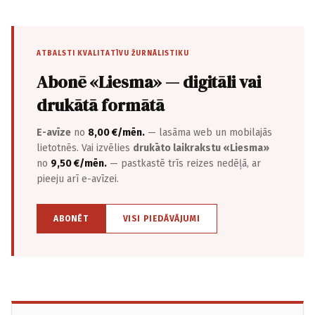
ATBALSTI KVALITATĪVU ŽURNĀLISTIKU
Abonē «Liesma» — digitāli vai
drukātā formātā
E-avīze
no
8,00 €/mēn.
— lasāma web un mobilajās
lietotnēs. Vai izvēlies
drukāto laikrakstu «Liesma»
no
9,50 €/mēn.
— pastkastē trīs reizes nedēļā, ar
pieeju arī e-avīzei.
ABONĒT
VISI PIEDĀVĀJUMI