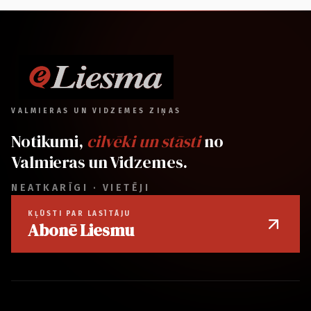
VALMIERAS UN VIDZEMES ZIŅAS
Notikumi,
cilvēki un stāsti
no
Valmieras un Vidzemes.
NEATKARĪGI · VIETĒJI
KĻŪSTI PAR LASĪTĀJU
Abonē Liesmu