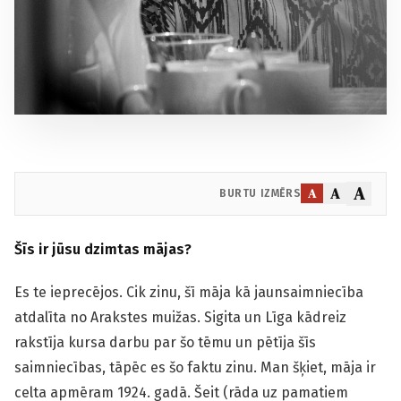
A
A
A
BURTU IZMĒRS
Šīs ir jūsu dzimtas mājas?
Es te ieprecējos. Cik zinu, šī māja kā jaunsaimniecība
atdalīta no Arakstes muižas. Sigita un Līga kādreiz
rakstīja kursa darbu par šo tēmu un pētīja šīs
saimniecības, tāpēc es šo faktu zinu. Man šķiet, māja ir
celta apmēram 1924. gadā. Šeit (rāda uz pamatiem