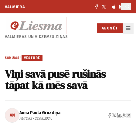
VALMIERA
ABONĒT
VALMIERAS UN
VIDZEMES ZIŅAS
SĀKUMS
/
VĒSTURĒ
Viņi savā pusē rušinās
tāpat kā mēs savā
Anna Paula Gruzdiņa
AN
AUTORS • 23.08.2024.