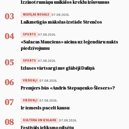
Izzinot rumāņu unikālos kreklu izšuvumus
03
07.08.2026.
NEDĒĻAS NOGALE
Laikmetīgās mākslas izstāde Strenčos
04
07.08.2026.
SPORTS
«Salacas Mauciens» aicina uz leģendāru nakts
piedzīvojumu
05
07.08.2026.
SPORTS
Izlases vārtsargi nav glābēji Daliņā
06
07.08.2026.
VIEDOKĻI
Premjers būs «Andris Stepaņenko-Šlesers»?
07
07.08.2026.
VIEDOKĻI
Ir iemesls pacelt kausu
08
07.08.2026.
KULTŪRA UN IZKLAIDE
Festivāls ielīksmo pilsētu