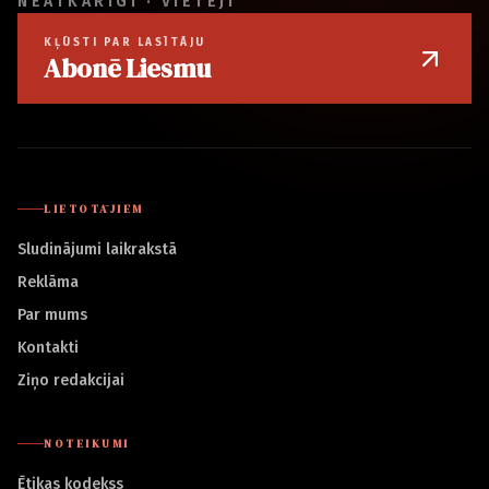
NEATKARĪGI · VIETĒJI
KĻŪSTI PAR LASĪTĀJU
Abonē Liesmu
LIETOTĀJIEM
Sludinājumi laikrakstā
Reklāma
Par mums
Kontakti
Ziņo redakcijai
NOTEIKUMI
Ētikas kodekss