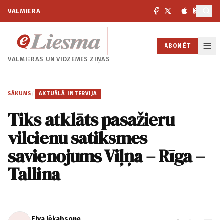
VALMIERA
ABONĒT
VALMIERAS UN
VIDZEMES ZIŅAS
SĀKUMS
/
AKTUĀLĀ INTERVIJA
Tiks atklāts pasažieru
vilcienu satiksmes
savienojums Viļņa – Rīga –
Tallina
Elva Jēkabsone