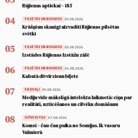
Rūjienas aptiekai – 185
04
05.08.2026.
PILSĒTĀS UN NOVADOS
Krāšņi un skanīgi aizvadīti Rūjienas pilsētas
svētki
05
05.08.2026.
PILSĒTĀS UN NOVADOS
Izstādes Rūjienas Izstāžu zālē
06
04.08.2026.
PILSĒTĀS UN NOVADOS
Kabatā divvirzienu biļete
07
05.08.2026.
VIEDOKĻI
Mediju vide mākslīgā intelekta laikmetā: cīņa par
realitāti, uzticēšanos un cilvēku domāšanu
08
07.08.2026.
DZĪVESSTILS
Komsi – čau-čau puika no Somijas. Ik vasaru
Valmierā