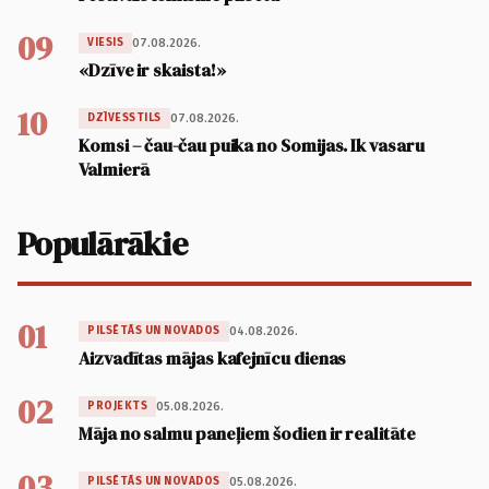
09
07.08.2026.
VIESIS
«Dzīve ir skaista!»
10
07.08.2026.
DZĪVESSTILS
Komsi – čau-čau puika no Somijas. Ik vasaru
Valmierā
Populārākie
01
04.08.2026.
PILSĒTĀS UN NOVADOS
Aizvadītas mājas kafejnīcu dienas
02
05.08.2026.
PROJEKTS
Māja no salmu paneļiem šodien ir realitāte
03
05.08.2026.
PILSĒTĀS UN NOVADOS