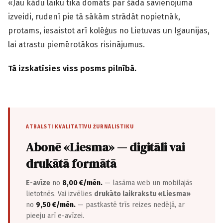
«Jau kādu laiku tika domāts par šāda savienojuma
izveidi, rudenī pie tā sākām strādāt nopietnāk,
protams, iesaistot arī kolēģus no Lietuvas un Igaunijas,
lai atrastu piemērotākos risinājumus.
Tā izskatīsies viss posms pilnībā.
ATBALSTI KVALITATĪVU ŽURNĀLISTIKU
Abonē «Liesma» — digitāli vai
drukātā formātā
E-avīze
no
8,00 €/mēn.
— lasāma web un mobilajās
lietotnēs. Vai izvēlies
drukāto laikrakstu «Liesma»
no
9,50 €/mēn.
— pastkastē trīs reizes nedēļā, ar
pieeju arī e-avīzei.