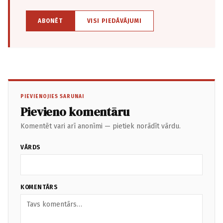
ABONĒT
VISI PIEDĀVĀJUMI
PIEVIENOJIES SARUNAI
Pievieno komentāru
Komentēt vari arī anonīmi — pietiek norādīt vārdu.
VĀRDS
KOMENTĀRS