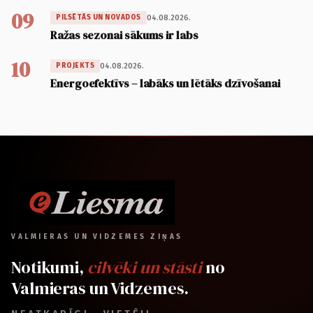
09
04.08.2026.
PILSĒTĀS UN NOVADOS
Ražas sezonai sākums ir labs
10
04.08.2026.
PROJEKTS
Energoefektīvs – labāks un lētāks dzīvošanai
VALMIERAS UN VIDZEMES ZIŅAS
Notikumi,
cilvēki un stāsti
no
Valmieras un Vidzemes.