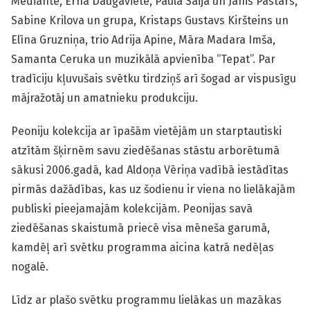
Mediante, Erna Daugaviete, Paula Saija un Jānis Pastars,
Sabine Krilova un grupa, Kristaps Gustavs Kiršteins un
Elīna Gruzniņa, trio Adrija Apine, Māra Madara Imša,
Samanta Ceruka un muzikālā apvienība “Tepat”. Par
tradīciju kļuvušais svētku tirdziņš arī šogad ar vispusīgu
mājražotāj un amatnieku produkciju.
Peoniju kolekcija ar īpašām vietējām un starptautiski
atzītām šķirnēm savu ziedēšanas stāstu arborētumā
sākusi 2006.gadā, kad Aldoņa Vēriņa vadībā iestādītas
pirmās dažādības, kas uz šodienu ir viena no lielākajām
publiski pieejamajām kolekcijām. Peonijas savā
ziedēšanas skaistumā priecē visa mēneša garumā,
kamdēļ arī svētku programma aicina katrā nedēļas
nogalē.
Līdz ar plašo svētku programmu lielākas un mazākas