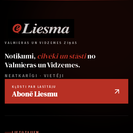
VALMIERAS UN VIDZEMES ZIŅAS
Notikumi,
cilvēki un stāsti
no
Valmieras un Vidzemes.
NEATKARĪGI · VIETĒJI
KĻŪSTI PAR LASĪTĀJU
Abonē Liesmu
LIETOTĀJIEM