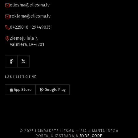
eliesma@eliesma.lv
reklama@eliesma.lv
64225016 · 29449035
Ziemeļu iela 7,
Valmiera, LV-4201
LASI LIETOTNĒ
App Store
Google Play
© 2026 LAIKRAKSTS LIESMA — SIA «IMANTA INFO»
PORTĀLU IZSTRĀDĀJA
RYDELCODE