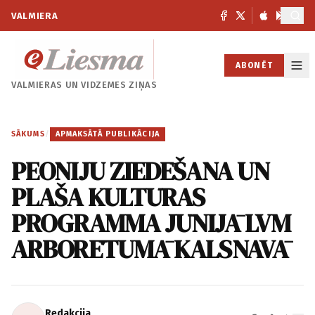
VALMIERA
ABONĒT
VALMIERAS UN
VIDZEMES ZIŅAS
SĀKUMS
/
APMAKSĀTĀ PUBLIKĀCIJA
PEONIJU ZIEDĒŠANA UN
PLAŠA KULTŪRAS
PROGRAMMA JŪNIJĀ LVM
ARBORĒTUMĀ KALSNAVĀ
Redakcija