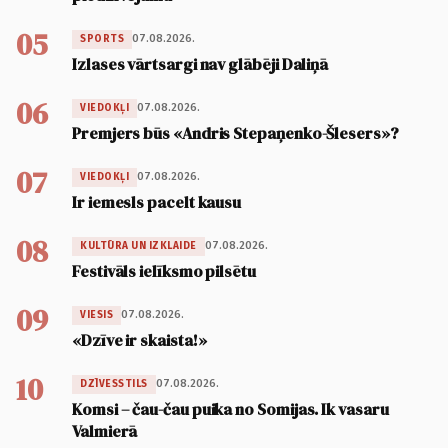
05
07.08.2026.
SPORTS
Izlases vārtsargi nav glābēji Daliņā
06
07.08.2026.
VIEDOKĻI
Premjers būs «Andris Stepaņenko-Šlesers»?
07
07.08.2026.
VIEDOKĻI
Ir iemesls pacelt kausu
08
07.08.2026.
KULTŪRA UN IZKLAIDE
Festivāls ielīksmo pilsētu
09
07.08.2026.
VIESIS
«Dzīve ir skaista!»
10
07.08.2026.
DZĪVESSTILS
Komsi – čau-čau puika no Somijas. Ik vasaru
Valmierā