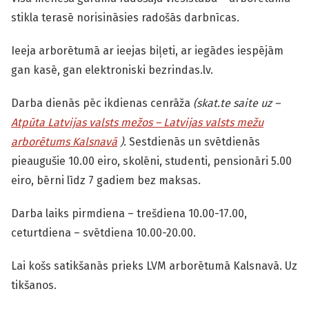
stikla terasē norisināsies radošās darbnīcas.
Ieeja arborētumā ar ieejas biļeti, ar iegādes iespējām
gan kasē, gan elektroniski bezrindas.lv.
Darba dienās pēc ikdienas cenrāža
(skat.te saite uz –
Atpūta Latvijas valsts mežos – Latvijas valsts mežu
arborētums Kalsnavā
).
Sestdienās un svētdienās
pieaugušie 10.00 eiro, skolēni, studenti, pensionāri 5.00
eiro, bērni līdz 7 gadiem bez maksas.
Darba laiks pirmdiena – trešdiena 10.00-17.00,
ceturtdiena – svētdiena 10.00-20.00.
Lai košs satikšanās prieks LVM arborētumā Kalsnavā. Uz
tikšanos.