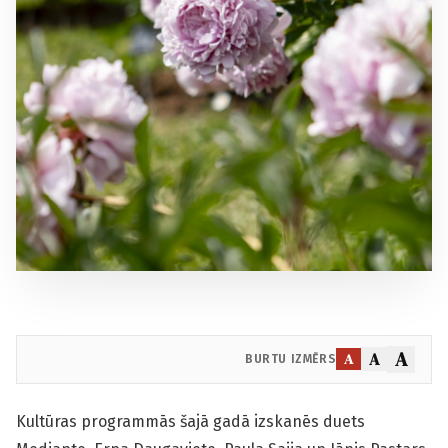
A
A
A
BURTU IZMĒRS
Kultūras programmās šajā gadā izskanēs duets