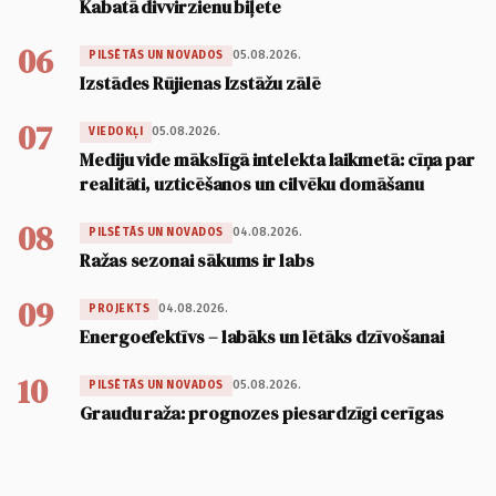
Kabatā divvirzienu biļete
06
05.08.2026.
PILSĒTĀS UN NOVADOS
Izstādes Rūjienas Izstāžu zālē
07
05.08.2026.
VIEDOKĻI
Mediju vide mākslīgā intelekta laikmetā: cīņa par
realitāti, uzticēšanos un cilvēku domāšanu
08
04.08.2026.
PILSĒTĀS UN NOVADOS
Ražas sezonai sākums ir labs
09
04.08.2026.
PROJEKTS
Energoefektīvs – labāks un lētāks dzīvošanai
10
05.08.2026.
PILSĒTĀS UN NOVADOS
Graudu raža: prognozes piesardzīgi cerīgas