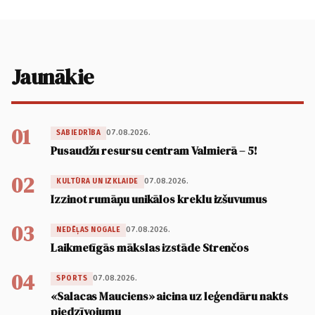
Jaunākie
01
07.08.2026.
SABIEDRĪBA
Pusaudžu resursu centram Valmierā – 5!
02
07.08.2026.
KULTŪRA UN IZKLAIDE
Izzinot rumāņu unikālos kreklu izšuvumus
03
07.08.2026.
NEDĒĻAS NOGALE
Laikmetīgās mākslas izstāde Strenčos
04
07.08.2026.
SPORTS
«Salacas Mauciens» aicina uz leģendāru nakts
piedzīvojumu