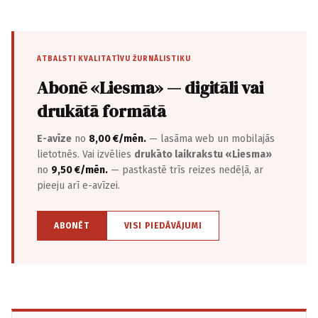
ATBALSTI KVALITATĪVU ŽURNĀLISTIKU
Abonē «Liesma» — digitāli vai
drukātā formātā
E-avīze
no
8,00 €/mēn.
— lasāma web un mobilajās
lietotnēs. Vai izvēlies
drukāto laikrakstu «Liesma»
no
9,50 €/mēn.
— pastkastē trīs reizes nedēļā, ar
pieeju arī e-avīzei.
ABONĒT
VISI PIEDĀVĀJUMI