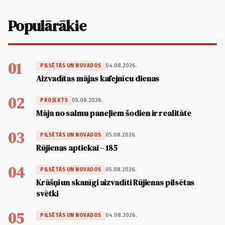
Populārākie
01
04.08.2026.
PILSĒTĀS UN NOVADOS
Aizvadītas mājas kafejnīcu dienas
02
05.08.2026.
PROJEKTS
Māja no salmu paneļiem šodien ir realitāte
03
05.08.2026.
PILSĒTĀS UN NOVADOS
Rūjienas aptiekai – 185
04
05.08.2026.
PILSĒTĀS UN NOVADOS
Krāšņi un skanīgi aizvadīti Rūjienas pilsētas
svētki
05
04.08.2026.
PILSĒTĀS UN NOVADOS