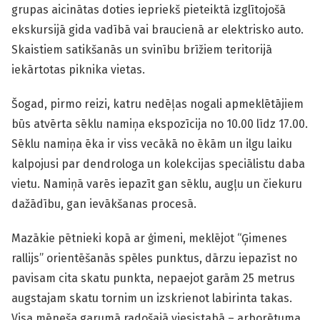
grupas aicinātas doties iepriekš pieteiktā izglītojošā
ekskursijā gida vadībā vai braucienā ar elektrisko auto.
Skaistiem satikšanās un svinību brīžiem teritorijā
iekārtotas piknika vietas.
Šogad, pirmo reizi, katru nedēļas nogali apmeklētājiem
būs atvērta sēklu namiņa ekspozīcija no 10.00 līdz 17.00.
Sēklu namiņa ēka ir viss vecākā no ēkām un ilgu laiku
kalpojusi par dendrologa un kolekcijas speciālistu daba
vietu. Namiņā varēs iepazīt gan sēklu, augļu un čiekuru
dažādību, gan ievākšanas procesā.
Mazākie pētnieki kopā ar ģimeni, meklējot “Ģimenes
rallijs” orientēšanās spēles punktus, dārzu iepazīst no
pavisam cita skatu punkta, nepaejot garām 25 metrus
augstajam skatu tornim un izskrienot labirinta takas.
Visa mēneša garumā radošajā viesistabā – arborētuma