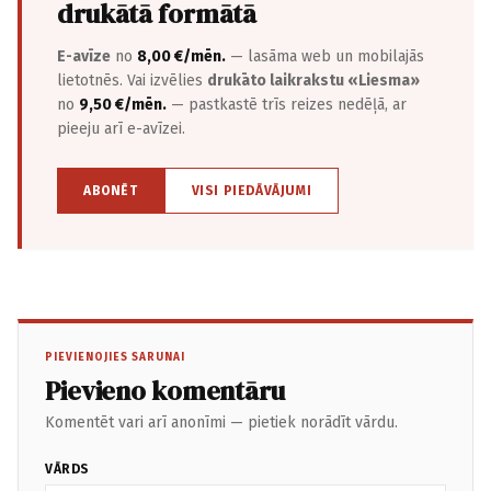
drukātā formātā
E-avīze
no
8,00 €/mēn.
— lasāma web un mobilajās
lietotnēs. Vai izvēlies
drukāto laikrakstu «Liesma»
no
9,50 €/mēn.
— pastkastē trīs reizes nedēļā, ar
pieeju arī e-avīzei.
ABONĒT
VISI PIEDĀVĀJUMI
PIEVIENOJIES SARUNAI
Pievieno komentāru
Komentēt vari arī anonīmi — pietiek norādīt vārdu.
VĀRDS