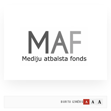
A
A
A
BURTU IZMĒRS