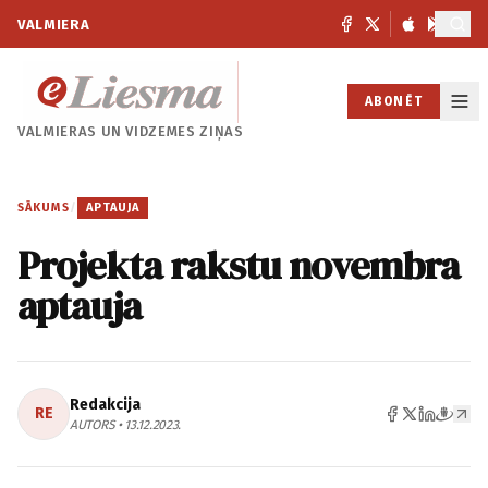
VALMIERA
ABONĒT
VALMIERAS UN
VIDZEMES ZIŅAS
SĀKUMS
/
APTAUJA
Projekta rakstu novembra
aptauja
Redakcija
RE
AUTORS • 13.12.2023.