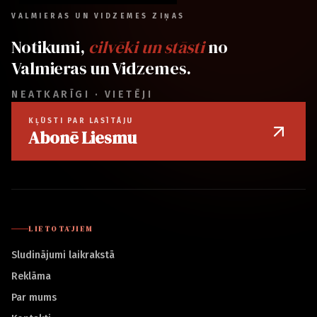
VALMIERAS UN VIDZEMES ZIŅAS
Notikumi,
cilvēki un stāsti
no
Valmieras un Vidzemes.
NEATKARĪGI · VIETĒJI
KĻŪSTI PAR LASĪTĀJU
Abonē Liesmu
LIETOTĀJIEM
Sludinājumi laikrakstā
Reklāma
Par mums