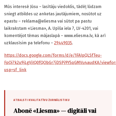
Mūs interesē Jūsu – lasītāju viedoklis, tādēļ lūdzam
sniegt atbildes uz anketas jautājumiem, nosūtot uz
epastu – reklama@eliesma vai sūtot pa pastu
laikrakstam «Liesma», A. Upīša iela 7, LV-4201, vai
komentējot tēmas mājaslapā – www.eliesma.lv, kā arī
uzklausīsim pa telefonu –
29449035
.
https://docs.google.com/forms/d/e/1FAIpQLSfTeu-
FpOj7k2u9jLgVjIQ0fQObGr7jDSPj9Y5qGMVu4audKA/viewfo
usp=sf_link
ATBALSTI KVALITATĪVU ŽURNĀLISTIKU
Abonē «Liesma» — digitāli vai