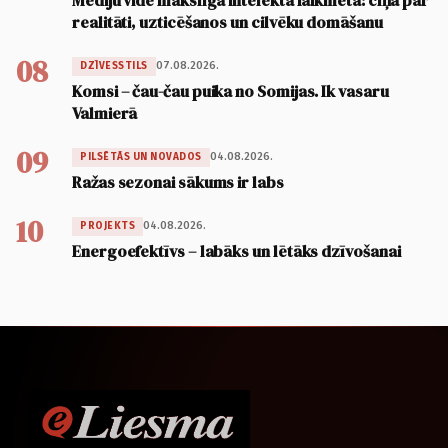
realitāti, uzticēšanos un cilvēku domāšanu
08
07.08.2026.
DZĪVESSTILS
Komsi – čau-čau puika no Somijas. Ik vasaru
Valmierā
09
04.08.2026.
PILSĒTĀS UN NOVADOS
Ražas sezonai sākums ir labs
10
04.08.2026.
PROJEKTS
Energoefektīvs – labāks un lētāks dzīvošanai