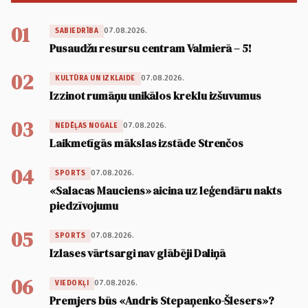
01
07.08.2026.
SABIEDRĪBA
Pusaudžu resursu centram Valmierā – 5!
02
07.08.2026.
KULTŪRA UN IZKLAIDE
Izzinot rumāņu unikālos kreklu izšuvumus
03
07.08.2026.
NEDĒĻAS NOGALE
Laikmetīgās mākslas izstāde Strenčos
04
07.08.2026.
SPORTS
«Salacas Mauciens» aicina uz leģendāru nakts
piedzīvojumu
05
07.08.2026.
SPORTS
Izlases vārtsargi nav glābēji Daliņā
06
07.08.2026.
VIEDOKĻI
Premjers būs «Andris Stepaņenko-Šlesers»?