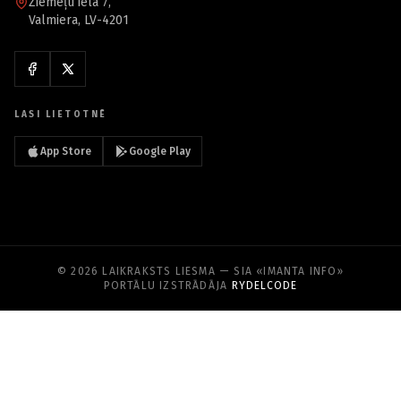
Ziemeļu iela 7,
Valmiera, LV-4201
LASI LIETOTNĒ
App Store
Google Play
© 2026 LAIKRAKSTS LIESMA — SIA «IMANTA INFO»
PORTĀLU IZSTRĀDĀJA
RYDELCODE