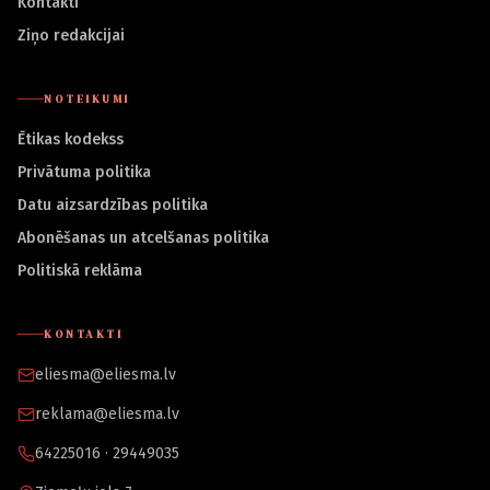
Kontakti
Ziņo redakcijai
NOTEIKUMI
Ētikas kodekss
Privātuma politika
Datu aizsardzības politika
Abonēšanas un atcelšanas politika
Politiskā reklāma
KONTAKTI
eliesma@eliesma.lv
reklama@eliesma.lv
64225016 · 29449035