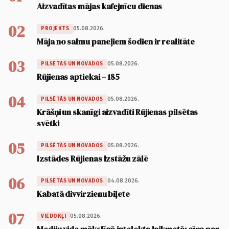
Aizvadītas mājas kafejnīcu dienas
02
05.08.2026.
PROJEKTS
Māja no salmu paneļiem šodien ir realitāte
03
05.08.2026.
PILSĒTĀS UN NOVADOS
Rūjienas aptiekai – 185
04
05.08.2026.
PILSĒTĀS UN NOVADOS
Krāšņi un skanīgi aizvadīti Rūjienas pilsētas
svētki
05
05.08.2026.
PILSĒTĀS UN NOVADOS
Izstādes Rūjienas Izstāžu zālē
06
04.08.2026.
PILSĒTĀS UN NOVADOS
Kabatā divvirzienu biļete
07
05.08.2026.
VIEDOKĻI
Mediju vide mākslīgā intelekta laikmetā: cīņa par