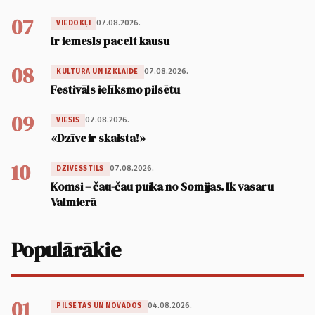
07
07.08.2026.
VIEDOKĻI
Ir iemesls pacelt kausu
08
07.08.2026.
KULTŪRA UN IZKLAIDE
Festivāls ielīksmo pilsētu
09
07.08.2026.
VIESIS
«Dzīve ir skaista!»
10
07.08.2026.
DZĪVESSTILS
Komsi – čau-čau puika no Somijas. Ik vasaru
Valmierā
Populārākie
01
04.08.2026.
PILSĒTĀS UN NOVADOS