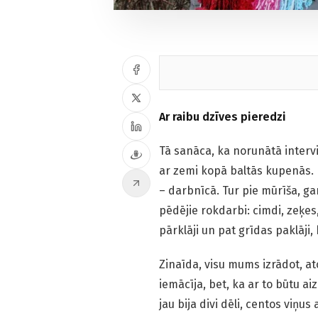
Ar raibu dzīves pieredzi
Tā sanāca, ka norunātā intervi
ar zemi kopā baltās kupenās. K
– darbnīcā. Tur pie mūrīša, ga
pēdējie rokdarbi: cimdi, zeķes,
pārklāji un pat grīdas paklāji,
Zinaīda, visu mums izrādot, a
iemācīja, bet, ka ar to būtu ai
jau bija divi dēli, centos viņus