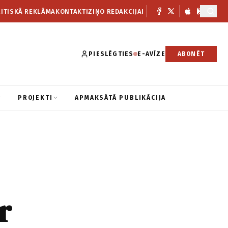
ITISKĀ REKLĀMA
KONTAKTI
ZIŅO REDAKCIJAI
PIESLĒGTIES
E-AVĪZE
ABONĒT
PROJEKTI
APMAKSĀTĀ PUBLIKĀCIJA
r