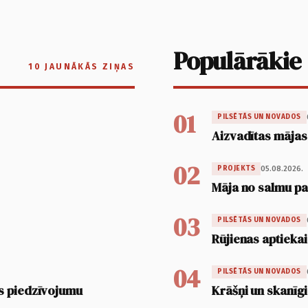
Populārākie
10 JAUNĀKĀS ZIŅAS
01
PILSĒTĀS UN NOVADOS
Aizvadītas mājas
02
05.08.2026.
PROJEKTS
Māja no salmu pan
03
PILSĒTĀS UN NOVADOS
Rūjienas aptiekai
04
PILSĒTĀS UN NOVADOS
s piedzīvojumu
Krāšņi un skanīgi