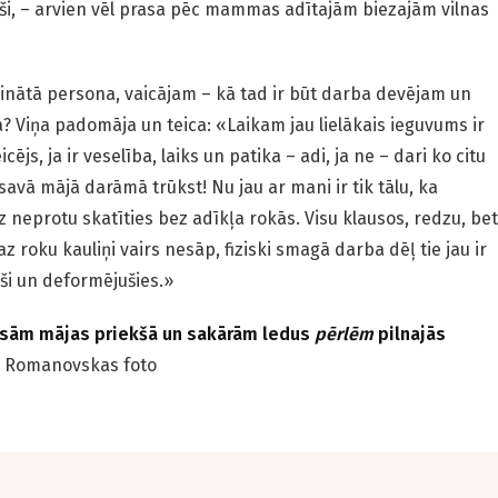
uši, – arvien vēl prasa pēc mammas adītajām biezajām vilnas
binātā persona, vaicājam – kā tad ir būt darba devējam un
Viņa padomāja un teica: «Laikam jau lielākais ieguvums ir
cējs, ja ir veselība, laiks un patika – adi, ja ne – dari ko citu
savā mājā darāmā trūkst! Nu jau ar mani ir tik tālu, ka
 neprotu skatīties bez adīkļa rokās. Visu klausos, redzu, bet
z roku kauliņi vairs nesāp, fiziski smagā darba dēļ tie jau ir
ši un deformējušies.»
nesām mājas priekšā un sakārām ledus
pērlēm
pilnajās
s Romanovskas foto