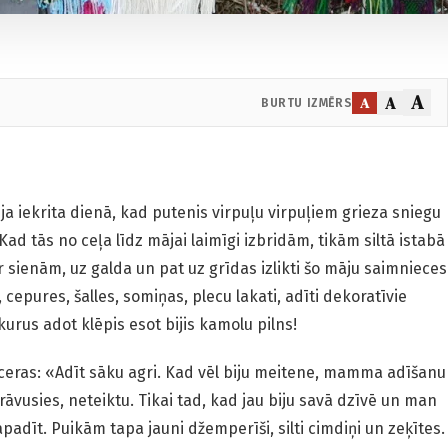
A
A
A
BURTU IZMĒRS
ja iekrita dienā, kad putenis virpuļu virpuļiem grieza sniegu
ad tās no ceļa līdz mājai laimīgi izbridām, tikām siltā istabā
r sienām, uz galda un pat uz grīdas izlikti šo māju saimnieces
 cepures, šalles, somiņas, plecu lakati, adīti dekoratīvie
 kurus adot klēpis esot bijis kamolu pilns!
tceras: «Adīt sāku agri. Kad vēl biju meitene, mamma adīšanu
zrāvusies, neteiktu. Tikai tad, kad jau biju savā dzīvē un man
 apadīt. Puikām tapa jauni džemperīši, silti cimdiņi un zeķītes.