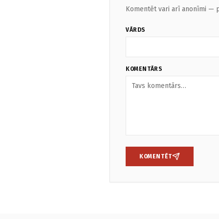
Komentēt vari arī anonīmi — p
VĀRDS
KOMENTĀRS
KOMENTĒT