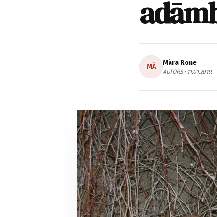
adāmb
Māra Rone
MĀ
AUTORS • 11.01.2019.