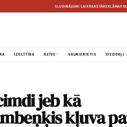
SLUDINĀJUMI LAIKRAKSTĀ
REKLĀMA
POL
RA
IZGLĪTĪBA
DZĪVE
VALMIERIETIS
VIEDOKĻI
cimdi jeb kā
ambeņķis kļuva pa