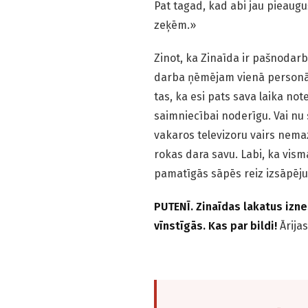
Pat tagad, kad abi jau pieaug
zeķēm.»
Zinot, ka Zinaīda ir pašnodar
darba ņēmējam vienā personā? 
tas, ka esi pats sava laika notei
saimniecībai noderīgu. Vai nu 
vakaros televizoru vairs nemaz
rokas dara savu. Labi, ka visma
pamatīgās sāpēs reiz izsāpēju
PUTENĪ. Zinaīdas lakatus iz
vīnstīgās. Kas par bildi!
Ārija