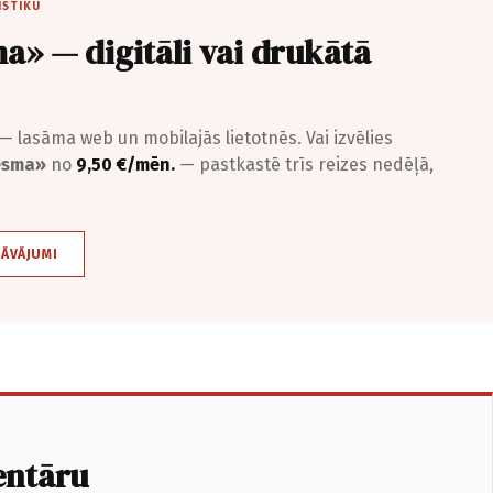
ISTIKU
a» — digitāli vai drukātā
— lasāma web un mobilajās lietotnēs. Vai izvēlies
iesma»
no
9,50 €/mēn.
— pastkastē trīs reizes nedēļā,
DĀVĀJUMI
entāru