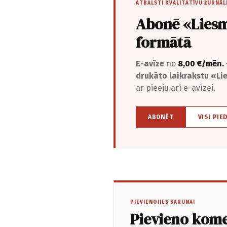
ATBALSTI KVALITATĪVU ŽURNĀL
Abonē «Liesm
formātā
E-avīze
no
8,00 €/mēn.
drukāto laikrakstu «L
ar pieeju arī e-avīzei.
ABONĒT
VISI PIE
PIEVIENOJIES SARUNAI
Pievieno kom