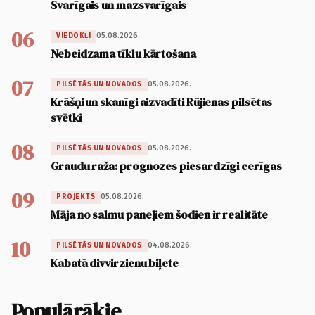
Svarīgais un mazsvarīgais
06
05.08.2026.
VIEDOKĻI
Nebeidzama tīklu kārtošana
07
05.08.2026.
PILSĒTĀS UN NOVADOS
Krāšņi un skanīgi aizvadīti Rūjienas pilsētas
svētki
08
05.08.2026.
PILSĒTĀS UN NOVADOS
Graudu raža: prognozes piesardzīgi cerīgas
09
05.08.2026.
PROJEKTS
Māja no salmu paneļiem šodien ir realitāte
10
04.08.2026.
PILSĒTĀS UN NOVADOS
Kabatā divvirzienu biļete
Populārākie