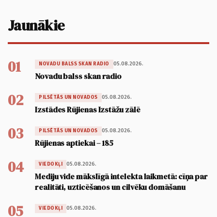
Jaunākie
01
05.08.2026.
NOVADU BALSS SKAN RADIO
Novadu balss skan radio
02
05.08.2026.
PILSĒTĀS UN NOVADOS
Izstādes Rūjienas Izstāžu zālē
03
05.08.2026.
PILSĒTĀS UN NOVADOS
Rūjienas aptiekai – 185
04
05.08.2026.
VIEDOKĻI
Mediju vide mākslīgā intelekta laikmetā: cīņa par
realitāti, uzticēšanos un cilvēku domāšanu
05
05.08.2026.
VIEDOKĻI