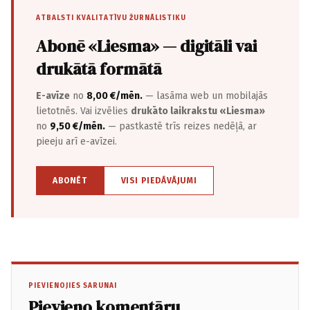
ATBALSTI KVALITATĪVU ŽURNĀLISTIKU
Abonē «Liesma» — digitāli vai
drukātā formātā
E-avīze
no
8,00 €/mēn.
— lasāma web un mobilajās
lietotnēs. Vai izvēlies
drukāto laikrakstu «Liesma»
no
9,50 €/mēn.
— pastkastē trīs reizes nedēļā, ar
pieeju arī e-avīzei.
ABONĒT
VISI PIEDĀVĀJUMI
PIEVIENOJIES SARUNAI
Pievieno komentāru