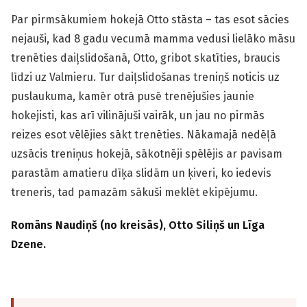
Par pirmsākumiem hokejā Otto stāsta – tas esot sācies
nejauši, kad 8 gadu vecumā mamma vedusi lielāko māsu
trenēties daiļslidošanā, Otto, gribot skatīties, braucis
līdzi uz Valmieru. Tur daiļslidošanas treniņš noticis uz
puslaukuma, kamēr otrā pusē trenējušies jaunie
hokejisti, kas arī vilinājuši vairāk, un jau no pirmās
reizes esot vēlējies sākt trenēties. Nākamajā nedēļā
uzsācis treniņus hokejā, sākotnēji spēlējis ar pavisam
parastām amatieru dīķa slidām un ķiveri, ko iedevis
treneris, tad pamazām sākuši meklēt ekipējumu.
Romāns Naudiņš (no kreisās), Otto Siliņš un Līga
Dzene.