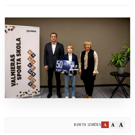
A
A
A
BURTU IZMĒRS