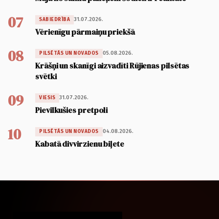
07
31.07.2026.
SABIEDRĪBA
Vērienīgu pārmaiņu priekšā
08
05.08.2026.
PILSĒTĀS UN NOVADOS
Krāšņi un skanīgi aizvadīti Rūjienas pilsētas
svētki
09
31.07.2026.
VIESIS
Pievilkušies pretpoli
10
04.08.2026.
PILSĒTĀS UN NOVADOS
Kabatā divvirzienu biļete