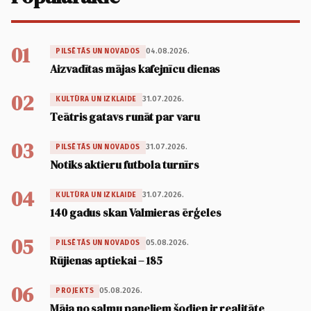
01
04.08.2026.
PILSĒTĀS UN NOVADOS
Aizvadītas mājas kafejnīcu dienas
02
31.07.2026.
KULTŪRA UN IZKLAIDE
Teātris gatavs runāt par varu
03
31.07.2026.
PILSĒTĀS UN NOVADOS
Notiks aktieru futbola turnīrs
04
31.07.2026.
KULTŪRA UN IZKLAIDE
140 gadus skan Valmieras ērģeles
05
05.08.2026.
PILSĒTĀS UN NOVADOS
Rūjienas aptiekai – 185
06
05.08.2026.
PROJEKTS
Māja no salmu paneļiem šodien ir realitāte