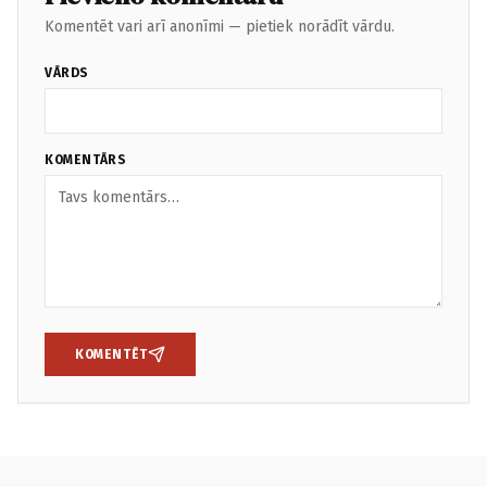
Komentēt vari arī anonīmi — pietiek norādīt vārdu.
VĀRDS
KOMENTĀRS
KOMENTĒT