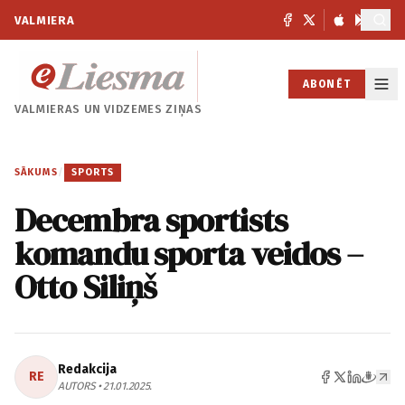
VALMIERA
ABONĒT
VALMIERAS UN
VIDZEMES ZIŅAS
SĀKUMS
/
SPORTS
Decembra sportists
komandu sporta veidos –
Otto Siliņš
Redakcija
RE
AUTORS • 21.01.2025.