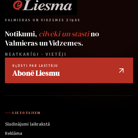
VALMIERAS UN VIDZEMES ZIŅAS
Notikumi,
cilvēki un stāsti
no
Valmieras un Vidzemes.
NEATKARĪGI · VIETĒJI
KĻŪSTI PAR LASĪTĀJU
Abonē Liesmu
LIETOTĀJIEM
Sludinājumi laikrakstā
Reklāma