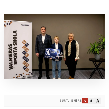
A
A
A
BURTU IZMĒRS