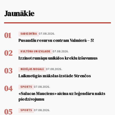
Jaunākie
01
07.08.2026.
SABIEDRĪBA
Pusaudžu resursu centram Valmierā – 5!
02
07.08.2026.
KULTŪRA UN IZKLAIDE
Izzinot rumāņu unikālos kreklu izšuvumus
03
07.08.2026.
NEDĒĻAS NOGALE
Laikmetīgās mākslas izstāde Strenčos
04
07.08.2026.
SPORTS
«Salacas Mauciens» aicina uz leģendāru nakts
piedzīvojumu
05
07.08.2026.
SPORTS