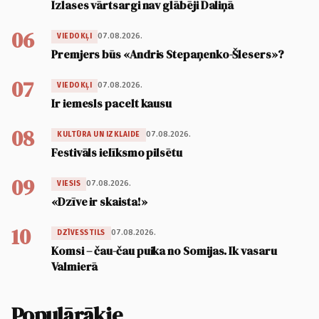
Izlases vārtsargi nav glābēji Daliņā
06
07.08.2026.
VIEDOKĻI
Premjers būs «Andris Stepaņenko-Šlesers»?
07
07.08.2026.
VIEDOKĻI
Ir iemesls pacelt kausu
08
07.08.2026.
KULTŪRA UN IZKLAIDE
Festivāls ielīksmo pilsētu
09
07.08.2026.
VIESIS
«Dzīve ir skaista!»
10
07.08.2026.
DZĪVESSTILS
Komsi – čau-čau puika no Somijas. Ik vasaru
Valmierā
Populārākie