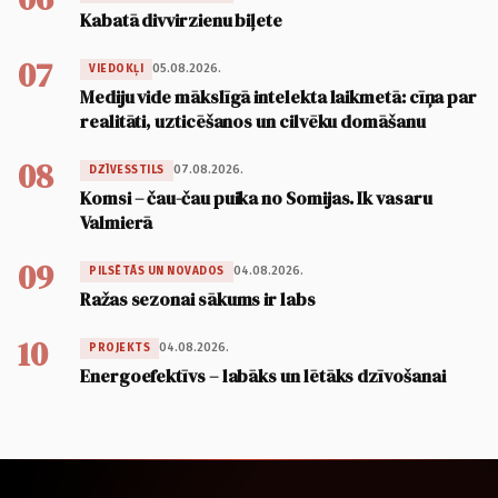
Kabatā divvirzienu biļete
07
05.08.2026.
VIEDOKĻI
Mediju vide mākslīgā intelekta laikmetā: cīņa par
realitāti, uzticēšanos un cilvēku domāšanu
08
07.08.2026.
DZĪVESSTILS
Komsi – čau-čau puika no Somijas. Ik vasaru
Valmierā
09
04.08.2026.
PILSĒTĀS UN NOVADOS
Ražas sezonai sākums ir labs
10
04.08.2026.
PROJEKTS
Energoefektīvs – labāks un lētāks dzīvošanai