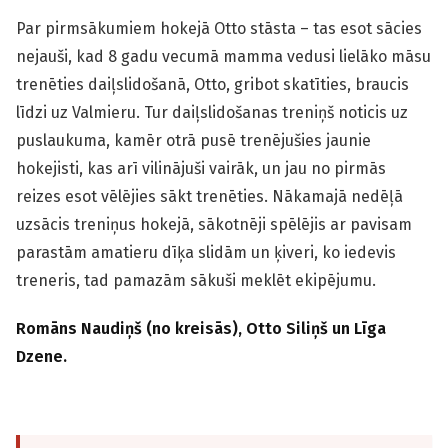
Par pirmsākumiem hokejā Otto stāsta – tas esot sācies
nejauši, kad 8 gadu vecumā mamma vedusi lielāko māsu
trenēties daiļslidošanā, Otto, gribot skatīties, braucis
līdzi uz Valmieru. Tur daiļslidošanas treniņš noticis uz
puslaukuma, kamēr otrā pusē trenējušies jaunie
hokejisti, kas arī vilinājuši vairāk, un jau no pirmās
reizes esot vēlējies sākt trenēties. Nākamajā nedēļā
uzsācis treniņus hokejā, sākotnēji spēlējis ar pavisam
parastām amatieru dīķa slidām un ķiveri, ko iedevis
treneris, tad pamazām sākuši meklēt ekipējumu.
Romāns Naudiņš (no kreisās), Otto Siliņš un Līga
Dzene.