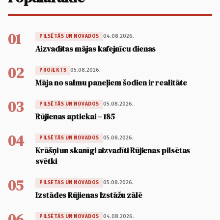
01
04.08.2026.
PILSĒTĀS UN NOVADOS
Aizvadītas mājas kafejnīcu dienas
02
05.08.2026.
PROJEKTS
Māja no salmu paneļiem šodien ir realitāte
03
05.08.2026.
PILSĒTĀS UN NOVADOS
Rūjienas aptiekai – 185
04
05.08.2026.
PILSĒTĀS UN NOVADOS
Krāšņi un skanīgi aizvadīti Rūjienas pilsētas
svētki
05
05.08.2026.
PILSĒTĀS UN NOVADOS
Izstādes Rūjienas Izstāžu zālē
06
04.08.2026.
PILSĒTĀS UN NOVADOS