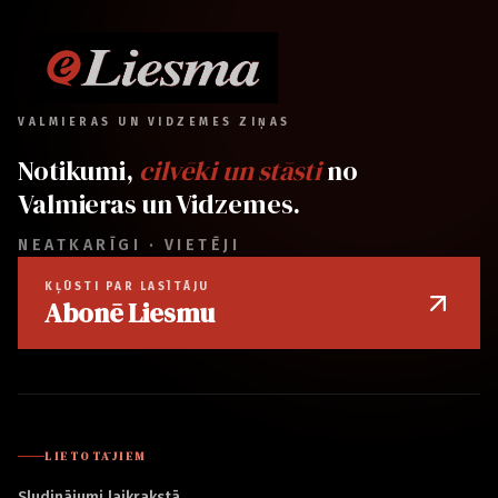
VALMIERAS UN VIDZEMES ZIŅAS
Notikumi,
cilvēki un stāsti
no
Valmieras un Vidzemes.
NEATKARĪGI · VIETĒJI
KĻŪSTI PAR LASĪTĀJU
Abonē Liesmu
LIETOTĀJIEM
Sludinājumi laikrakstā