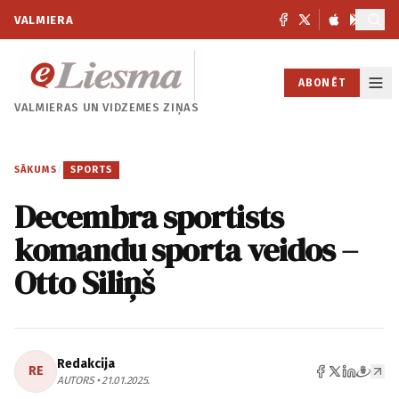
VALMIERA
ABONĒT
VALMIERAS UN
VIDZEMES ZIŅAS
SĀKUMS
/
SPORTS
Decembra sportists
komandu sporta veidos –
Otto Siliņš
Redakcija
RE
AUTORS • 21.01.2025.