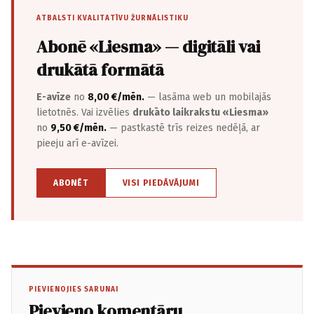
ATBALSTI KVALITATĪVU ŽURNĀLISTIKU
Abonē «Liesma» — digitāli vai
drukātā formātā
E-avīze
no
8,00 €/mēn.
— lasāma web un mobilajās
lietotnēs. Vai izvēlies
drukāto laikrakstu «Liesma»
no
9,50 €/mēn.
— pastkastē trīs reizes nedēļā, ar
pieeju arī e-avīzei.
ABONĒT
VISI PIEDĀVĀJUMI
PIEVIENOJIES SARUNAI
Pievieno komentāru