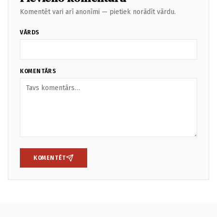
Komentēt vari arī anonīmi — pietiek norādīt vārdu.
VĀRDS
KOMENTĀRS
KOMENTĒT