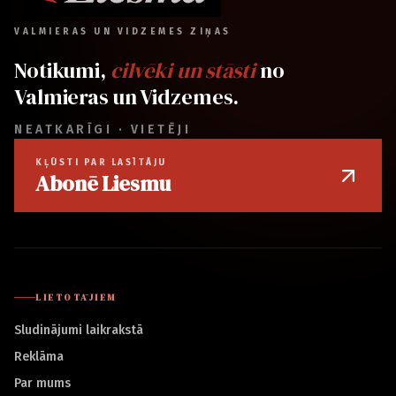
VALMIERAS UN VIDZEMES ZIŅAS
Notikumi,
cilvēki un stāsti
no
Valmieras un Vidzemes.
NEATKARĪGI · VIETĒJI
KĻŪSTI PAR LASĪTĀJU
Abonē Liesmu
LIETOTĀJIEM
Sludinājumi laikrakstā
Reklāma
Par mums