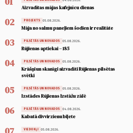
01
04.08.2026.
PILSĒTĀS UN NOVADOS
Aizvadītas mājas kafejnīcu dienas
02
05.08.2026.
PROJEKTS
Māja no salmu paneļiem šodien ir realitāte
03
05.08.2026.
PILSĒTĀS UN NOVADOS
Rūjienas aptiekai – 185
04
05.08.2026.
PILSĒTĀS UN NOVADOS
Krāšņi un skanīgi aizvadīti Rūjienas pilsētas
svētki
05
05.08.2026.
PILSĒTĀS UN NOVADOS
Izstādes Rūjienas Izstāžu zālē
06
04.08.2026.
PILSĒTĀS UN NOVADOS
Kabatā divvirzienu biļete
07
05.08.2026.
VIEDOKĻI