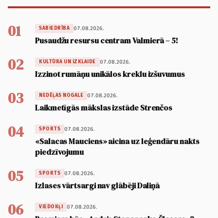
01
07.08.2026.
SABIEDRĪBA
Pusaudžu resursu centram Valmierā – 5!
02
07.08.2026.
KULTŪRA UN IZKLAIDE
Izzinot rumāņu unikālos kreklu izšuvumus
03
07.08.2026.
NEDĒĻAS NOGALE
Laikmetīgās mākslas izstāde Strenčos
04
07.08.2026.
SPORTS
«Salacas Mauciens» aicina uz leģendāru nakts
piedzīvojumu
05
07.08.2026.
SPORTS
Izlases vārtsargi nav glābēji Daliņā
06
07.08.2026.
VIEDOKĻI