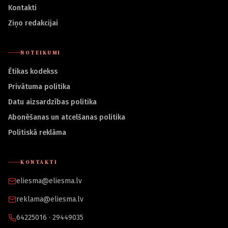
Kontakti
Ziņo redakcijai
NOTEIKUMI
Ētikas kodekss
Privātuma politika
Datu aizsardzības politika
Abonēšanas un atcelšanas politika
Politiskā reklāma
KONTAKTI
eliesma@eliesma.lv
reklama@eliesma.lv
64225016 · 29449035