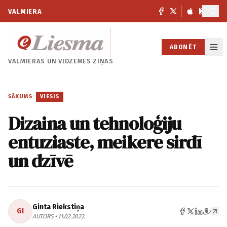
VALMIERA
ABONĒT
VALMIERAS UN
VIDZEMES ZIŅAS
SĀKUMS
/
VIESIS
Dizaina un tehnoloģiju
entuziaste, meikere sirdī
un dzīvē
Ginta Riekstiņa
GI
AUTORS • 11.02.2022.