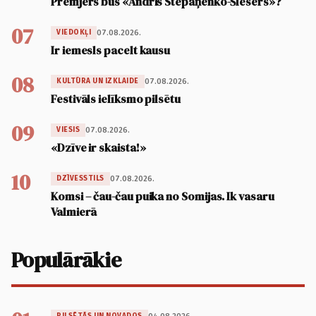
Premjers būs «Andris Stepaņenko-Šlesers»?
07
07.08.2026.
VIEDOKĻI
Ir iemesls pacelt kausu
08
07.08.2026.
KULTŪRA UN IZKLAIDE
Festivāls ielīksmo pilsētu
09
07.08.2026.
VIESIS
«Dzīve ir skaista!»
10
07.08.2026.
DZĪVESSTILS
Komsi – čau-čau puika no Somijas. Ik vasaru
Valmierā
Populārākie