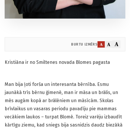
A
A
A
BURTU IZMĒRS
Kristiāna ir no Smiltenes novada Blomes pagasta
Man bija ļoti forša un interesanta bērnība. Esmu
jaunākā trīs bērnu ģimenē, man ir māsa un brālis, un
mēs augām kopā ar brālēniem un māsīcām. Skolas
brīvlaikus un vasaras periodu pavadīju pie mammas
vecākiem laukos – turpat Blomē. Toreiz varēju izbaudīt
kārtīgu ziemu, kad sniegs bija sasnidzis daudz biezākā