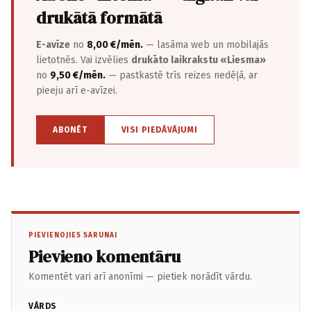
drukātā formātā
E-avīze
no
8,00 €/mēn.
— lasāma web un mobilajās
lietotnēs. Vai izvēlies
drukāto laikrakstu «Liesma»
no
9,50 €/mēn.
— pastkastē trīs reizes nedēļā, ar
pieeju arī e-avīzei.
ABONĒT
VISI PIEDĀVĀJUMI
PIEVIENOJIES SARUNAI
Pievieno komentāru
Komentēt vari arī anonīmi — pietiek norādīt vārdu.
VĀRDS