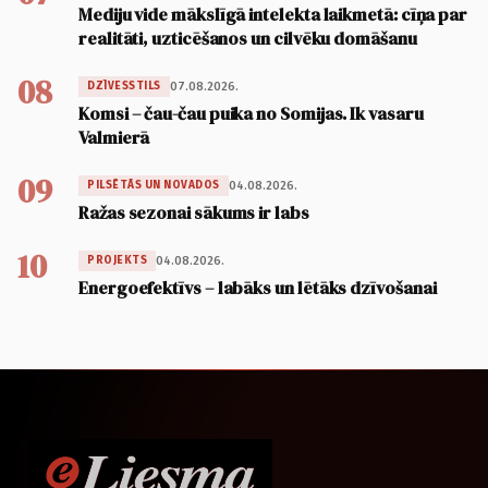
Mediju vide mākslīgā intelekta laikmetā: cīņa par
realitāti, uzticēšanos un cilvēku domāšanu
08
07.08.2026.
DZĪVESSTILS
Komsi – čau-čau puika no Somijas. Ik vasaru
Valmierā
09
04.08.2026.
PILSĒTĀS UN NOVADOS
Ražas sezonai sākums ir labs
10
04.08.2026.
PROJEKTS
Energoefektīvs – labāks un lētāks dzīvošanai