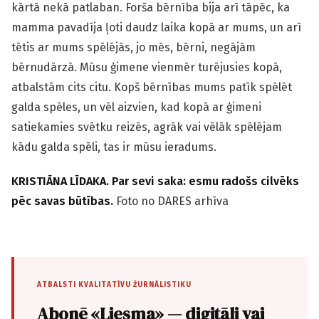
kārtā nekā patlaban. Forša bērnība bija arī tāpēc, ka
mamma pavadīja ļoti daudz laika kopā ar mums, un arī
tētis ar mums spēlējās, jo mēs, bērni, negājām
bērnudārzā. Mūsu ģimene vienmēr turējusies kopā,
atbalstām cits citu. Kopš bērnības mums patīk spēlēt
galda spēles, un vēl aizvien, kad kopā ar ģimeni
satiekamies svētku reizēs, agrāk vai vēlāk spēlējam
kādu galda spēli, tas ir mūsu ieradums.
KRISTIĀNA LĪDAKA. Par sevi saka: esmu radošs cilvēks
pēc savas būtības.
Foto no DARES arhīva
ATBALSTI KVALITATĪVU ŽURNĀLISTIKU
Abonē «Liesma» — digitāli vai