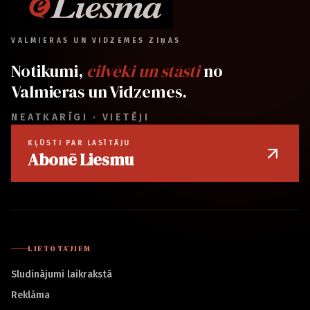
VALMIERAS UN VIDZEMES ZIŅAS
Notikumi,
cilvēki un stāsti
no
Valmieras un Vidzemes.
NEATKARĪGI · VIETĒJI
KĻŪSTI PAR LASĪTĀJU
Abonē Liesmu
LIETOTĀJIEM
Sludinājumi laikrakstā
Reklāma