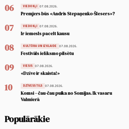
06
07.08.2026.
VIEDOKĻI
Premjers būs «Andris Stepaņenko-Šlesers»?
07
07.08.2026.
VIEDOKĻI
Ir iemesls pacelt kausu
08
07.08.2026.
KULTŪRA UN IZKLAIDE
Festivāls ielīksmo pilsētu
09
07.08.2026.
VIESIS
«Dzīve ir skaista!»
10
07.08.2026.
DZĪVESSTILS
Komsi – čau-čau puika no Somijas. Ik vasaru
Valmierā
Populārākie