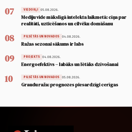
07
05.08.2026.
VIEDOKĻI
Mediju vide mākslīgā intelekta laikmetā: cīņa par
realitāti, uzticēšanos un cilvēku domāšanu
08
04.08.2026.
PILSĒTĀS UN NOVADOS
Ražas sezonai sākums ir labs
09
04.08.2026.
PROJEKTS
Energoefektīvs – labāks un lētāks dzīvošanai
10
05.08.2026.
PILSĒTĀS UN NOVADOS
Graudu raža: prognozes piesardzīgi cerīgas