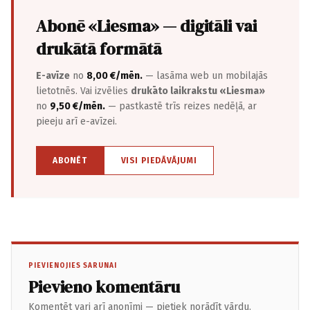
Abonē «Liesma» — digitāli vai
drukātā formātā
E-avīze
no
8,00 €/mēn.
— lasāma web un mobilajās
lietotnēs. Vai izvēlies
drukāto laikrakstu «Liesma»
no
9,50 €/mēn.
— pastkastē trīs reizes nedēļā, ar
pieeju arī e-avīzei.
ABONĒT
VISI PIEDĀVĀJUMI
PIEVIENOJIES SARUNAI
Pievieno komentāru
Komentēt vari arī anonīmi — pietiek norādīt vārdu.