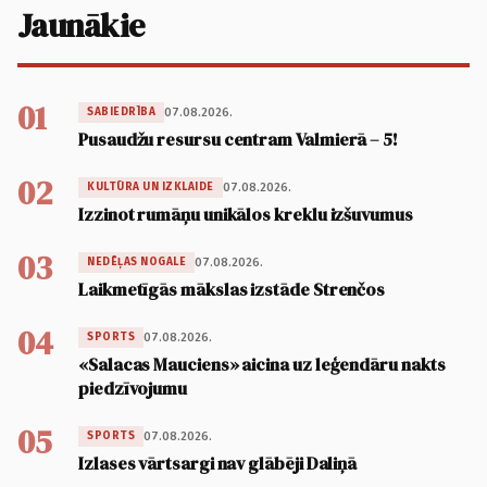
Jaunākie
01
07.08.2026.
SABIEDRĪBA
Pusaudžu resursu centram Valmierā – 5!
02
07.08.2026.
KULTŪRA UN IZKLAIDE
Izzinot rumāņu unikālos kreklu izšuvumus
03
07.08.2026.
NEDĒĻAS NOGALE
Laikmetīgās mākslas izstāde Strenčos
04
07.08.2026.
SPORTS
«Salacas Mauciens» aicina uz leģendāru nakts
piedzīvojumu
05
07.08.2026.
SPORTS
Izlases vārtsargi nav glābēji Daliņā