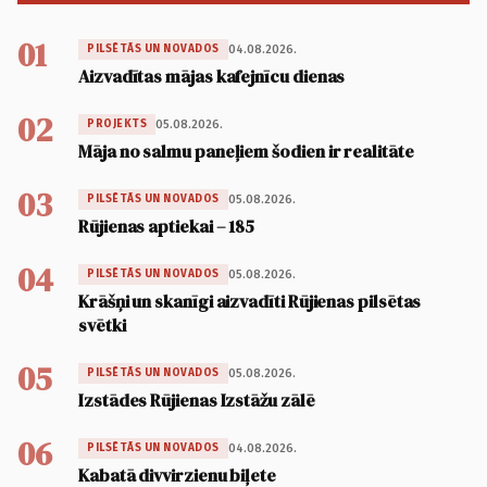
01
04.08.2026.
PILSĒTĀS UN NOVADOS
Aizvadītas mājas kafejnīcu dienas
02
05.08.2026.
PROJEKTS
Māja no salmu paneļiem šodien ir realitāte
03
05.08.2026.
PILSĒTĀS UN NOVADOS
Rūjienas aptiekai – 185
04
05.08.2026.
PILSĒTĀS UN NOVADOS
Krāšņi un skanīgi aizvadīti Rūjienas pilsētas
svētki
05
05.08.2026.
PILSĒTĀS UN NOVADOS
Izstādes Rūjienas Izstāžu zālē
06
04.08.2026.
PILSĒTĀS UN NOVADOS
Kabatā divvirzienu biļete