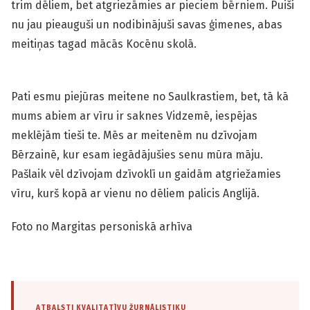
trim dēliem, bet atgriezāmies ar pieciem bērniem. Puiši
nu jau pieauguši un nodibinājuši savas ģimenes, abas
meitiņas tagad mācās Kocēnu skolā.
Pati esmu piejūras meitene no Saulkrastiem, bet, tā kā
mums abiem ar vīru ir saknes Vidzemē, iespējas
meklējām tieši te. Mēs ar meitenēm nu dzīvojam
Bērzainē, kur esam iegādājušies senu mūra māju.
Pašlaik vēl dzīvojam dzīvoklī un gaidām atgriežamies
vīru, kurš kopā ar vienu no dēliem palicis Anglijā.
Foto no Margitas personiskā arhīva
ATBALSTI KVALITATĪVU ŽURNĀLISTIKU