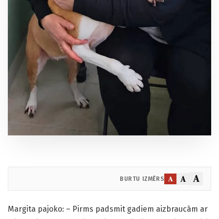
A
A
A
BURTU IZMĒRS
Margita pajoko: – Pirms padsmit gadiem aizbraucām ar