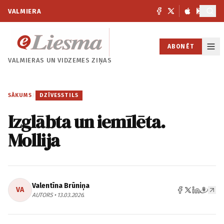
VALMIERA
ABONĒT
VALMIERAS UN
VIDZEMES ZIŅAS
SĀKUMS
/
DZĪVESSTILS
Izglābta un iemīlēta.
Mollija
Valentīna Brūniņa
VA
AUTORS • 13.03.2026.