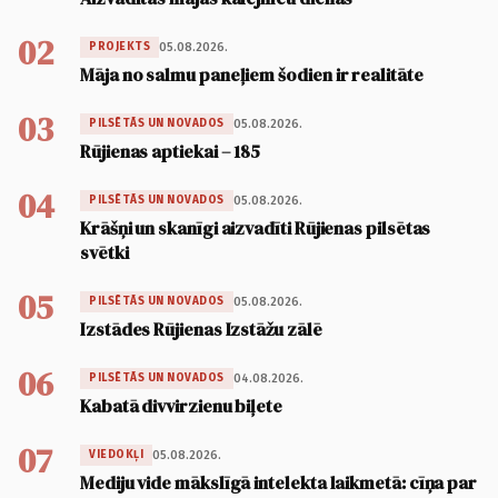
02
05.08.2026.
PROJEKTS
Māja no salmu paneļiem šodien ir realitāte
03
05.08.2026.
PILSĒTĀS UN NOVADOS
Rūjienas aptiekai – 185
04
05.08.2026.
PILSĒTĀS UN NOVADOS
Krāšņi un skanīgi aizvadīti Rūjienas pilsētas
svētki
05
05.08.2026.
PILSĒTĀS UN NOVADOS
Izstādes Rūjienas Izstāžu zālē
06
04.08.2026.
PILSĒTĀS UN NOVADOS
Kabatā divvirzienu biļete
07
05.08.2026.
VIEDOKĻI
Mediju vide mākslīgā intelekta laikmetā: cīņa par