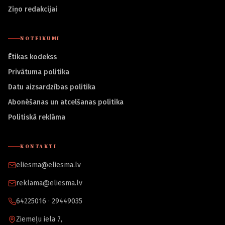
Ziņo redakcijai
NOTEIKUMI
Ētikas kodekss
Privātuma politika
Datu aizsardzības politika
Abonēšanas un atcelšanas politika
Politiskā reklāma
KONTAKTI
eliesma@eliesma.lv
reklama@eliesma.lv
64225016 · 29449035
Ziemeļu iela 7,