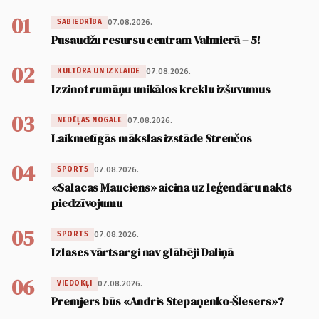
01
07.08.2026.
SABIEDRĪBA
Pusaudžu resursu centram Valmierā – 5!
02
07.08.2026.
KULTŪRA UN IZKLAIDE
Izzinot rumāņu unikālos kreklu izšuvumus
03
07.08.2026.
NEDĒĻAS NOGALE
Laikmetīgās mākslas izstāde Strenčos
04
07.08.2026.
SPORTS
«Salacas Mauciens» aicina uz leģendāru nakts
piedzīvojumu
05
07.08.2026.
SPORTS
Izlases vārtsargi nav glābēji Daliņā
06
07.08.2026.
VIEDOKĻI
Premjers būs «Andris Stepaņenko-Šlesers»?