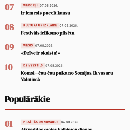
07
07.08.2026.
VIEDOKĻI
Ir iemesls pacelt kausu
08
07.08.2026.
KULTŪRA UN IZKLAIDE
Festivāls ielīksmo pilsētu
09
07.08.2026.
VIESIS
«Dzīve ir skaista!»
10
07.08.2026.
DZĪVESSTILS
Komsi – čau-čau puika no Somijas. Ik vasaru
Valmierā
Populārākie
01
04.08.2026.
PILSĒTĀS UN NOVADOS
Aizvadītas mājas kafejnīcu dienas