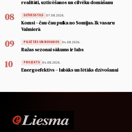
realitāti, uzticēšanos un cilvēku domāšanu
08
07.08.2026.
DZĪVESSTILS
Komsi – čau-čau puika no Somijas. Ik vasaru
Valmierā
09
04.08.2026.
PILSĒTĀS UN NOVADOS
Ražas sezonai sākums ir labs
10
04.08.2026.
PROJEKTS
Energoefektīvs – labāks un lētāks dzīvošanai