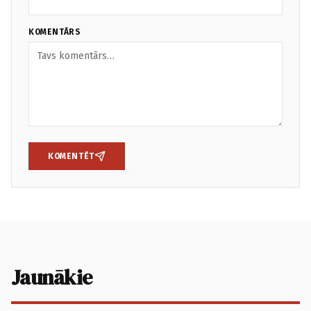
KOMENTĀRS
KOMENTĒT
Jaunākie