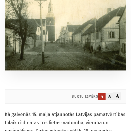
A
A
A
BURTU IZMĒRS
Kā galvenās 15. maija atjaunotās Latvijas pamatvērtības
tolaik cildinātas trīs lietas: vadonība, vienība un
nacionālisms. Dažus mēnešus vēlāk, 18. novembra