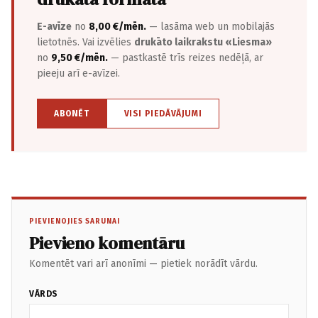
E-avīze
no
8,00 €/mēn.
— lasāma web un mobilajās
lietotnēs. Vai izvēlies
drukāto laikrakstu «Liesma»
no
9,50 €/mēn.
— pastkastē trīs reizes nedēļā, ar
pieeju arī e-avīzei.
ABONĒT
VISI PIEDĀVĀJUMI
PIEVIENOJIES SARUNAI
Pievieno komentāru
Komentēt vari arī anonīmi — pietiek norādīt vārdu.
VĀRDS