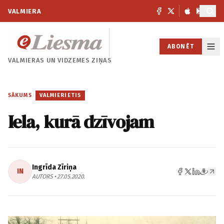
VALMIERA
ABONĒT
VALMIERAS UN
VIDZEMES ZIŅAS
SĀKUMS
/
VALMIERIETIS
Iela, kurā dzīvojam
Ingrīda Zīriņa
IN
AUTORS • 27.05.2020.