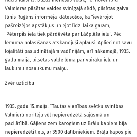
Valmieras pilsētas valdes svinīgajā sēdē, pilsētas galva
Jānis Ruģēns informēja klātesošos, ka “ievērojot
pašreizējos apstākļus un ejot līdzi laika garam,
Pēterpils iela tiek pārdēvēta par Lāčplēša ielu”. Pēc
lēmuma nolasīšanas atskanējuši aplausi. Apliecinot savu
lojalitāti pasludinātajām vadlīnijām, arī nākamajā, 1935.
gada maijā, pilsētas valde lēma par vairāku ielu un
laukumu nosaukumu maiņu.
Zvēr uzticību
1935. gada 15.maijs. “Tautas vienības svētku svinības
Valmierā noritēja vēl nepieredzētā sajūsmā un
pacilātībā. Gājiens zem karogiem uz Brāļu kapiem bija
nepieredzēti liels, ar 3500 dalībniekiem. Brāļu kapos pie