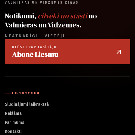
VALMIERAS UN VIDZEMES ZIŅAS
Notikumi,
cilvēki un stāsti
no
Valmieras un Vidzemes.
NEATKARĪGI · VIETĒJI
KĻŪSTI PAR LASĪTĀJU
Abonē Liesmu
LIETOTĀJIEM
Sludinājumi laikrakstā
Reklāma
Par mums
Kontakti