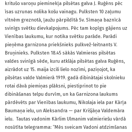
kritušo varoņu pieminekļa pilsētas galva J. Ruģēns pēc
īsas uzrunas nolika košu vainagu. Pulksten 10 zaļumu
vītnēm greznotā, ļaužu pārpildītā Sv. Sīmaņa baznīcā
svinīgs svētku dievkalpojums. Pēc tam kopīgs gājiens uz
Vienības laukumu, kur notika svētku parāde. Parādi
pieņēma garnizona priekšnieks pulkvež-leitnants V.
Bruņinieks. Pulksten 18.45 sākās Valmieras pilsētas
valdes svinīgā sēde, kuru atklāja pilsētas galva Ruģēns,
aizrādot uz 15. maija izcili lielo nozīmi, paziņojot, ka
pilsētas valde Valmierā 1919. gadā dibinātajai skolnieku
rotai dāvā piemiņas plāksni, piestiprinot to pie
dibināšanas telpu durvīm, un ka Garnizona laukums
pārdēvēts par Vienības laukumu, Nikolaja iela par Kārļa
Baumaņa ielu, un Aleksandra — par Krišjāņa Valdemāra
ielu. Tautas vadonim Kārlim Ulmanim valmieriešu vārdā
nosūtīta telegramma: “Mēs sveicam Vadoni atdzimšanas