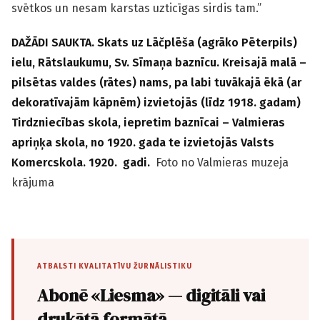
svētkos un nesam karstas uzticīgas sirdis tam.”
DAŽĀDI SAUKTA. Skats uz Lāčplēša (agrāko Pēterpils)
ielu, Rātslaukumu, Sv. Sīmaņa baznīcu. Kreisajā malā –
pilsētas valdes (rātes) nams, pa labi tuvākajā ēkā (ar
dekoratīvajām kāpnēm) izvietojās (līdz 1918. gadam)
Tirdzniecības skola, iepretim baznīcai – Valmieras
apriņķa skola, no 1920. gada te izvietojās Valsts
Komercskola. 1920. gadi.
Foto no Valmieras muzeja
krājuma
ATBALSTI KVALITATĪVU ŽURNĀLISTIKU
Abonē «Liesma» — digitāli vai
drukātā formātā