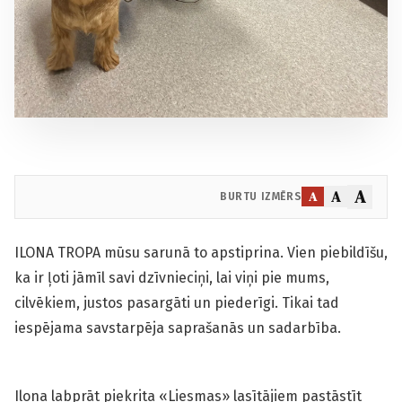
A
A
A
BURTU IZMĒRS
ILONA TROPA mūsu sarunā to apstiprina. Vien piebildīšu,
ka ir ļoti jāmīl savi dzīvnieciņi, lai viņi pie mums,
cilvēkiem, justos pasargāti un piederīgi. Tikai tad
iespējama savstarpēja saprašanās un sadarbība.
Ilona labprāt piekrita «Liesmas» lasītājiem pastāstīt