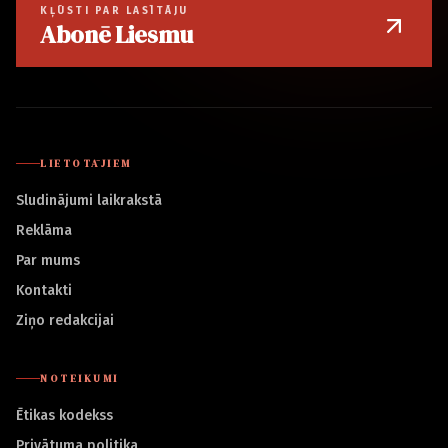
KĻŪSTI PAR LASĪTĀJU
Abonē Liesmu
LIETOTĀJIEM
Sludinājumi laikrakstā
Reklāma
Par mums
Kontakti
Ziņo redakcijai
NOTEIKUMI
Ētikas kodekss
Privātuma politika