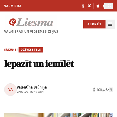
VALMIERA
ABONĒT
VALMIERAS UN
VIDZEMES ZIŅAS
SĀKUMS
/
DZĪVESSTILS
Iepazīt un iemīlēt
Valentīna Brūniņa
VA
AUTORS • 07.03.2025.