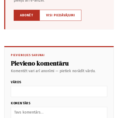
pieeju arī e-avīzei.
ABONĒT
VISI PIEDĀVĀJUMI
PIEVIENOJIES SARUNAI
Pievieno komentāru
Komentēt vari arī anonīmi — pietiek norādīt vārdu.
VĀRDS
KOMENTĀRS