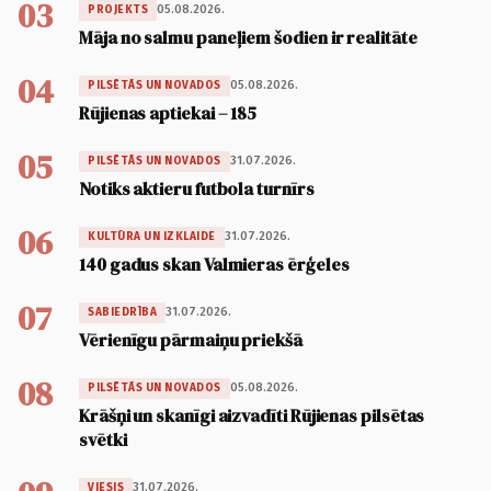
03
05.08.2026.
PROJEKTS
Māja no salmu paneļiem šodien ir realitāte
04
05.08.2026.
PILSĒTĀS UN NOVADOS
Rūjienas aptiekai – 185
05
31.07.2026.
PILSĒTĀS UN NOVADOS
Notiks aktieru futbola turnīrs
06
31.07.2026.
KULTŪRA UN IZKLAIDE
140 gadus skan Valmieras ērģeles
07
31.07.2026.
SABIEDRĪBA
Vērienīgu pārmaiņu priekšā
08
05.08.2026.
PILSĒTĀS UN NOVADOS
Krāšņi un skanīgi aizvadīti Rūjienas pilsētas
svētki
31.07.2026.
VIESIS