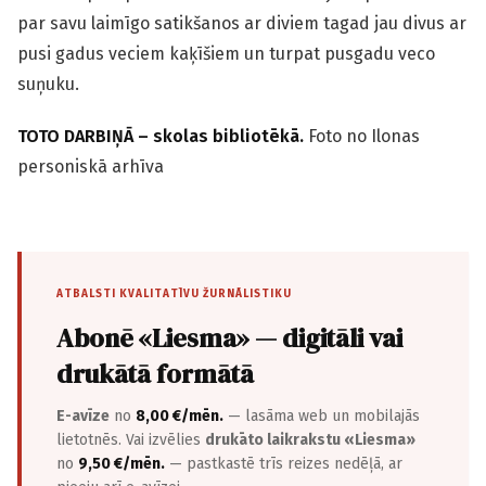
par savu laimīgo satikšanos ar diviem tagad jau divus ar
pusi gadus veciem kaķīšiem un turpat pusgadu veco
suņuku.
TOTO DARBIŅĀ – skolas bibliotēkā.
Foto no Ilonas
personiskā arhīva
ATBALSTI KVALITATĪVU ŽURNĀLISTIKU
Abonē «Liesma» — digitāli vai
drukātā formātā
E-avīze
no
8,00 €/mēn.
— lasāma web un mobilajās
lietotnēs. Vai izvēlies
drukāto laikrakstu «Liesma»
no
9,50 €/mēn.
— pastkastē trīs reizes nedēļā, ar