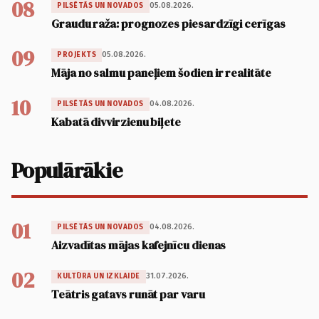
08
05.08.2026.
PILSĒTĀS UN NOVADOS
Graudu raža: prognozes piesardzīgi cerīgas
09
05.08.2026.
PROJEKTS
Māja no salmu paneļiem šodien ir realitāte
10
04.08.2026.
PILSĒTĀS UN NOVADOS
Kabatā divvirzienu biļete
Populārākie
01
04.08.2026.
PILSĒTĀS UN NOVADOS
Aizvadītas mājas kafejnīcu dienas
02
31.07.2026.
KULTŪRA UN IZKLAIDE
Teātris gatavs runāt par varu