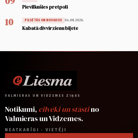
09
Pievilkušies pretpoli
10
04.08.2026.
PILSĒTĀS UN NOVADOS
Kabatā divvirzienu biļete
VALMIERAS UN VIDZEMES ZIŅAS
Notikumi,
cilvēki un stāsti
no
Valmieras un Vidzemes.
NEATKARĪGI · VIETĒJI