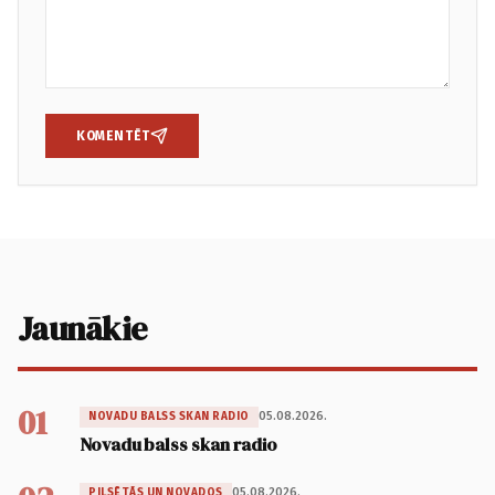
KOMENTĒT
Jaunākie
01
05.08.2026.
NOVADU BALSS SKAN RADIO
Novadu balss skan radio
05.08.2026.
PILSĒTĀS UN NOVADOS