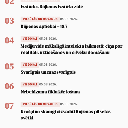
02
Izstādes Rūjienas Izstāžu zālē
03
05.08.2026.
PILSĒTĀS UN NOVADOS
Rūjienas aptiekai – 185
04
05.08.2026.
VIEDOKĻI
Mediju vide mākslīgā intelekta laikmetā: cīņa par
realitāti, uzticēšanos un cilvēku domāšanu
05
05.08.2026.
VIEDOKĻI
Svarīgais un mazsvarīgais
06
05.08.2026.
VIEDOKĻI
Nebeidzama tīklu kārtošana
07
05.08.2026.
PILSĒTĀS UN NOVADOS
Krāšņi un skanīgi aizvadīti Rūjienas pilsētas
svētki