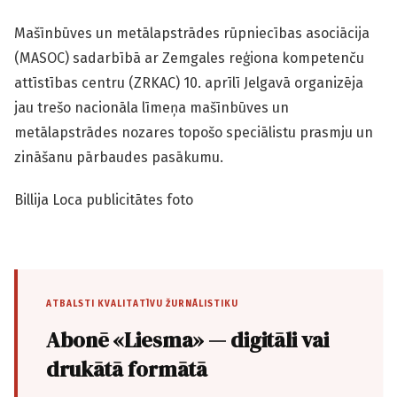
Mašīnbūves un metālapstrādes rūpniecības asociācija
(MASOC) sadarbībā ar Zemgales reģiona kompetenču
attīstības centru (ZRKAC) 10. aprīlī Jelgavā organizēja
jau trešo nacionāla līmeņa mašīnbūves un
metālapstrādes nozares topošo speciālistu prasmju un
zināšanu pārbaudes pasākumu.
Billija Loca publicitātes foto
ATBALSTI KVALITATĪVU ŽURNĀLISTIKU
Abonē «Liesma» — digitāli vai
drukātā formātā