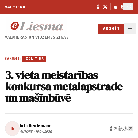
VALMIERA
ABONĒT
VALMIERAS UN
VIDZEMES ZIŅAS
SĀKUMS
/
IZGLĪTĪBA
3. vieta meistarības
konkursā metālapstrādē
un mašīnbūvē
Inta Heidemane
IN
AUTORS • 15.04.2026.