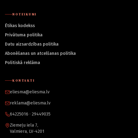
NOTEIKUMI
Ētikas kodekss
Privātuma politika
Datu aizsardzības politika
Abonēšanas un atcelšanas politika
Politiskā reklāma
KONTAKTI
eliesma@eliesma.lv
reklama@eliesma.lv
64225016 · 29449035
Ziemeļu iela 7,
Valmiera, LV-4201