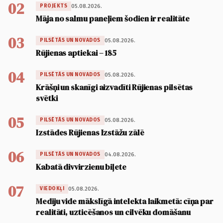
02
05.08.2026.
PROJEKTS
Māja no salmu paneļiem šodien ir realitāte
03
05.08.2026.
PILSĒTĀS UN NOVADOS
Rūjienas aptiekai – 185
04
05.08.2026.
PILSĒTĀS UN NOVADOS
Krāšņi un skanīgi aizvadīti Rūjienas pilsētas
svētki
05
05.08.2026.
PILSĒTĀS UN NOVADOS
Izstādes Rūjienas Izstāžu zālē
06
04.08.2026.
PILSĒTĀS UN NOVADOS
Kabatā divvirzienu biļete
07
05.08.2026.
VIEDOKĻI
Mediju vide mākslīgā intelekta laikmetā: cīņa par
realitāti, uzticēšanos un cilvēku domāšanu