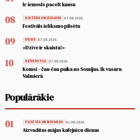
Ir iemesls pacelt kausu
08
07.08.2026.
KULTŪRA UN IZKLAIDE
Festivāls ielīksmo pilsētu
09
07.08.2026.
VIESIS
«Dzīve ir skaista!»
10
07.08.2026.
DZĪVESSTILS
Komsi – čau-čau puika no Somijas. Ik vasaru
Valmierā
Populārākie
01
04.08.2026.
PILSĒTĀS UN NOVADOS
Aizvadītas mājas kafejnīcu dienas