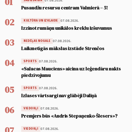
01
07.08.2026.
SABIEDRĪBA
Pusaudžu resursu centram Valmierā – 5!
02
07.08.2026.
KULTŪRA UN IZKLAIDE
Izzinot rumāņu unikālos kreklu izšuvumus
03
07.08.2026.
NEDĒĻAS NOGALE
Laikmetīgās mākslas izstāde Strenčos
04
07.08.2026.
SPORTS
«Salacas Mauciens» aicina uz leģendāru nakts
piedzīvojumu
05
07.08.2026.
SPORTS
Izlases vārtsargi nav glābēji Daliņā
06
07.08.2026.
VIEDOKĻI
Premjers būs «Andris Stepaņenko-Šlesers»?
07
07.08.2026.
VIEDOKĻI