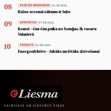
08
04.08.2026.
PILSĒTĀS UN NOVADOS
Ražas sezonai sākums ir labs
09
07.08.2026.
DZĪVESSTILS
Komsi – čau-čau puika no Somijas. Ik vasaru
Valmierā
10
04.08.2026.
PROJEKTS
Energoefektīvs – labāks un lētāks dzīvošanai
VALMIERAS UN VIDZEMES ZIŅAS