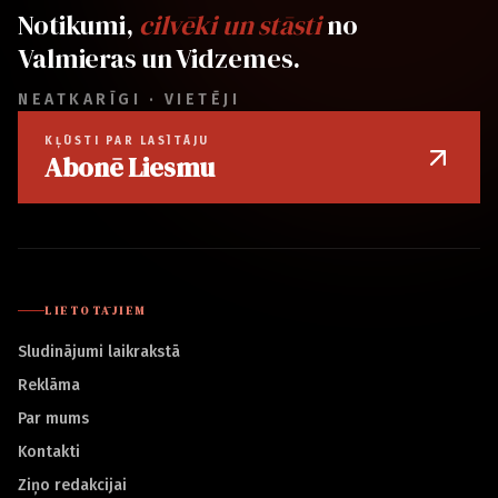
Notikumi,
cilvēki un stāsti
no
Valmieras un Vidzemes.
NEATKARĪGI · VIETĒJI
KĻŪSTI PAR LASĪTĀJU
Abonē Liesmu
LIETOTĀJIEM
Sludinājumi laikrakstā
Reklāma
Par mums
Kontakti
Ziņo redakcijai