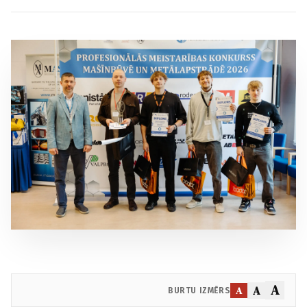
A
A
A
BURTU IZMĒRS