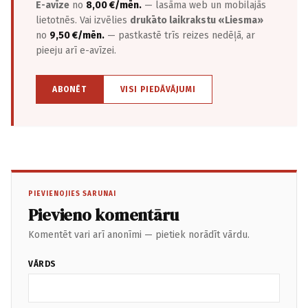
E-avīze
no
8,00 €/mēn.
— lasāma web un mobilajās
lietotnēs. Vai izvēlies
drukāto laikrakstu «Liesma»
no
9,50 €/mēn.
— pastkastē trīs reizes nedēļā, ar
pieeju arī e-avīzei.
ABONĒT
VISI PIEDĀVĀJUMI
PIEVIENOJIES SARUNAI
Pievieno komentāru
Komentēt vari arī anonīmi — pietiek norādīt vārdu.
VĀRDS