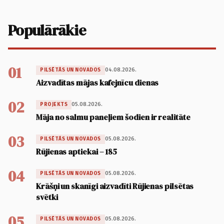
Populārākie
01
04.08.2026.
PILSĒTĀS UN NOVADOS
Aizvadītas mājas kafejnīcu dienas
02
05.08.2026.
PROJEKTS
Māja no salmu paneļiem šodien ir realitāte
03
05.08.2026.
PILSĒTĀS UN NOVADOS
Rūjienas aptiekai – 185
04
05.08.2026.
PILSĒTĀS UN NOVADOS
Krāšņi un skanīgi aizvadīti Rūjienas pilsētas
svētki
05
05.08.2026.
PILSĒTĀS UN NOVADOS