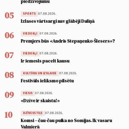
piedzīvojumu
05
07.08.2026.
SPORTS
Izlases vārtsargi nav glābēji Daliņā
06
07.08.2026.
VIEDOKĻI
Premjers būs «Andris Stepaņenko-Šlesers»?
07
07.08.2026.
VIEDOKĻI
Ir iemesls pacelt kausu
08
07.08.2026.
KULTŪRA UN IZKLAIDE
Festivāls ielīksmo pilsētu
09
07.08.2026.
VIESIS
«Dzīve ir skaista!»
10
07.08.2026.
DZĪVESSTILS
Komsi – čau-čau puika no Somijas. Ik vasaru
Valmierā