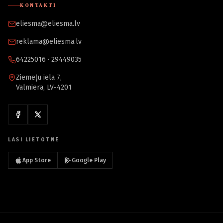
KONTAKTI
eliesma@eliesma.lv
reklama@eliesma.lv
64225016 · 29449035
Ziemeļu iela 7,
Valmiera, LV-4201
LASI LIETOTNĒ
App Store
Google Play