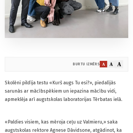
A
A
A
BURTU IZMĒRS
Skolēni pildīja testu «Kurš augs Tu esi?», piedalījās
sarunās ar mācībspēkiem un iepazina mācību vidi,
apmeklēja arī augstskolas laboratorijas Tērbatas ielā.
«Paldies visiem, kas mēroja ceļu uz Valmieru,» saka
augstskolas rektore Agnese Dāvidsone, atgādinot, ka