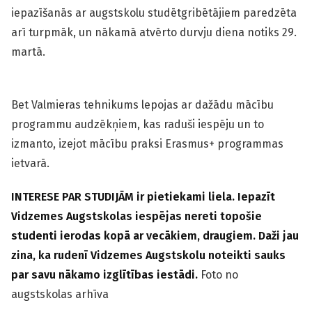
iepazīšanās ar augstskolu studētgribētājiem paredzēta
arī turpmāk, un nākamā atvērto durvju diena notiks 29.
martā.
Bet Valmieras tehnikums lepojas ar dažādu mācību
programmu audzēkņiem, kas raduši iespēju un to
izmanto, izejot mācību praksi Erasmus+ programmas
ietvarā.
INTERESE PAR STUDIJĀM ir pietiekami liela. Iepazīt
Vidzemes Augstskolas iespējas nereti topošie
studenti ierodas kopā ar vecākiem, draugiem. Daži jau
zina, ka rudenī Vidzemes Augstskolu noteikti sauks
par savu nākamo izglītības iestādi.
Foto no
augstskolas arhīva