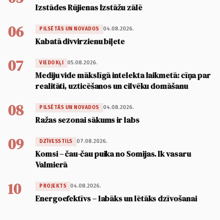
Izstādes Rūjienas Izstāžu zālē
06
04.08.2026.
PILSĒTĀS UN NOVADOS
Kabatā divvirzienu biļete
07
05.08.2026.
VIEDOKĻI
Mediju vide mākslīgā intelekta laikmetā: cīņa par
realitāti, uzticēšanos un cilvēku domāšanu
08
04.08.2026.
PILSĒTĀS UN NOVADOS
Ražas sezonai sākums ir labs
09
07.08.2026.
DZĪVESSTILS
Komsi – čau-čau puika no Somijas. Ik vasaru
Valmierā
10
04.08.2026.
PROJEKTS
Energoefektīvs – labāks un lētāks dzīvošanai