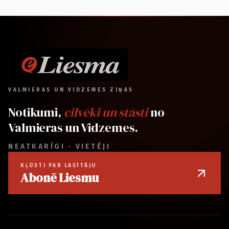
VALMIERAS UN VIDZEMES ZIŅAS
Notikumi,
cilvēki un stāsti
no
Valmieras un Vidzemes.
NEATKARĪGI · VIETĒJI
KĻŪSTI PAR LASĪTĀJU
Abonē Liesmu