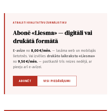
ATBALSTI KVALITATĪVU ŽURNĀLISTIKU
Abonē «Liesma» — digitāli vai
drukātā formātā
E-avīze
no
8,00 €/mēn.
— lasāma web un mobilajās
lietotnēs. Vai izvēlies
drukāto laikrakstu «Liesma»
no
9,50 €/mēn.
— pastkastē trīs reizes nedēļā, ar
pieeju arī e-avīzei.
ABONĒT
VISI PIEDĀVĀJUMI