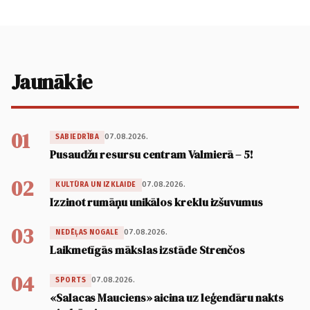
Jaunākie
01
07.08.2026.
SABIEDRĪBA
Pusaudžu resursu centram Valmierā – 5!
02
07.08.2026.
KULTŪRA UN IZKLAIDE
Izzinot rumāņu unikālos kreklu izšuvumus
03
07.08.2026.
NEDĒĻAS NOGALE
Laikmetīgās mākslas izstāde Strenčos
04
07.08.2026.
SPORTS
«Salacas Mauciens» aicina uz leģendāru nakts