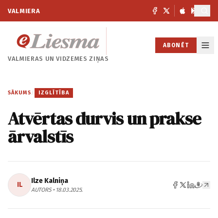
VALMIERA
ABONĒT
VALMIERAS UN
VIDZEMES ZIŅAS
SĀKUMS
/
IZGLĪTĪBA
Atvērtas durvis un prakse
ārvalstīs
Ilze Kalniņa
IL
AUTORS • 18.03.2025.