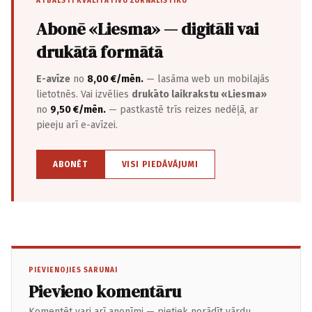
ATBALSTI KVALITATĪVU ŽURNĀLISTIKU
Abonē «Liesma» — digitāli vai
drukātā formātā
E-avīze
no
8,00 €/mēn.
— lasāma web un mobilajās
lietotnēs. Vai izvēlies
drukāto laikrakstu «Liesma»
no
9,50 €/mēn.
— pastkastē trīs reizes nedēļā, ar
pieeju arī e-avīzei.
ABONĒT
VISI PIEDĀVĀJUMI
PIEVIENOJIES SARUNAI
Pievieno komentāru
Komentēt vari arī anonīmi — pietiek norādīt vārdu.