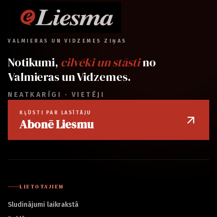
VALMIERAS UN VIDZEMES ZIŅAS
Notikumi,
cilvēki un stāsti
no
Valmieras un Vidzemes.
NEATKARĪGI · VIETĒJI
KĻŪSTI PAR LASĪTĀJU
Abonē Liesmu
LIETOTĀJIEM
Sludinājumi laikrakstā