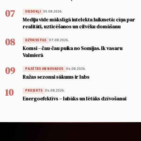
07
05.08.2026.
VIEDOKĻI
Mediju vide mākslīgā intelekta laikmetā: cīņa par
realitāti, uzticēšanos un cilvēku domāšanu
08
07.08.2026.
DZĪVESSTILS
Komsi – čau-čau puika no Somijas. Ik vasaru
Valmierā
09
04.08.2026.
PILSĒTĀS UN NOVADOS
Ražas sezonai sākums ir labs
10
04.08.2026.
PROJEKTS
Energoefektīvs – labāks un lētāks dzīvošanai