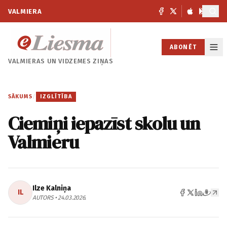
VALMIERA
ABONĒT
VALMIERAS UN
VIDZEMES ZIŅAS
SĀKUMS
/
IZGLĪTĪBA
Ciemiņi iepazīst skolu un
Valmieru
Ilze Kalniņa
IL
AUTORS • 24.03.2026.