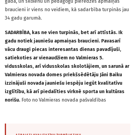
gada, un skolēnu un pedagogu pieredzes apmaiņas
braucieni ir viens no veidiem, kā sadarbība turpinās jau
34 gadu garumā.
SADARBĪBA, kas ne vien turpinās, bet arī attīstās. Ik
gadu notiek jauniešu apmaiņas braucieni. Pavasarī
vācu draugi piecas interesantas dienas pavadījuši,
satiekoties ar vienaudžiem no Valmieras 5.
vidusskolas, arī vidusskolas skolotājiem, un sarunā ar
Valmieras novada domes priekšsēdētāju Jāni Baiku
izzinājuši novada jauniešu iespēju iegūt kvalitatīvu
izglītību, kā arī piedalīties virknē sporta un kultūras
norišu.
Foto no Valmieras novada pašvaldības