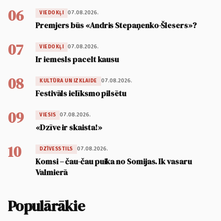
06
07.08.2026.
VIEDOKĻI
Premjers būs «Andris Stepaņenko-Šlesers»?
07
07.08.2026.
VIEDOKĻI
Ir iemesls pacelt kausu
08
07.08.2026.
KULTŪRA UN IZKLAIDE
Festivāls ielīksmo pilsētu
09
07.08.2026.
VIESIS
«Dzīve ir skaista!»
10
07.08.2026.
DZĪVESSTILS
Komsi – čau-čau puika no Somijas. Ik vasaru
Valmierā
Populārākie