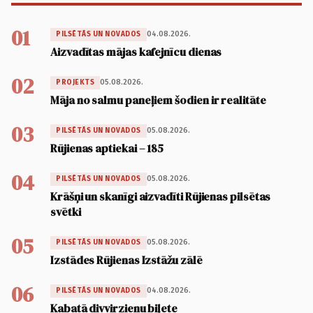
01
04.08.2026.
PILSĒTĀS UN NOVADOS
Aizvadītas mājas kafejnīcu dienas
02
05.08.2026.
PROJEKTS
Māja no salmu paneļiem šodien ir realitāte
03
05.08.2026.
PILSĒTĀS UN NOVADOS
Rūjienas aptiekai – 185
04
05.08.2026.
PILSĒTĀS UN NOVADOS
Krāšņi un skanīgi aizvadīti Rūjienas pilsētas
svētki
05
05.08.2026.
PILSĒTĀS UN NOVADOS
Izstādes Rūjienas Izstāžu zālē
06
04.08.2026.
PILSĒTĀS UN NOVADOS
Kabatā divvirzienu biļete