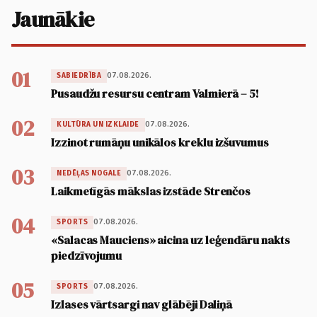
Jaunākie
01
07.08.2026.
SABIEDRĪBA
Pusaudžu resursu centram Valmierā – 5!
02
07.08.2026.
KULTŪRA UN IZKLAIDE
Izzinot rumāņu unikālos kreklu izšuvumus
03
07.08.2026.
NEDĒĻAS NOGALE
Laikmetīgās mākslas izstāde Strenčos
04
07.08.2026.
SPORTS
«Salacas Mauciens» aicina uz leģendāru nakts
piedzīvojumu
05
07.08.2026.
SPORTS
Izlases vārtsargi nav glābēji Daliņā