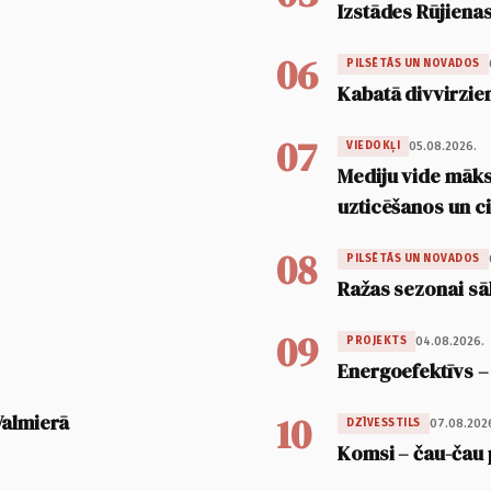
Izstādes Rūjienas
06
PILSĒTĀS UN NOVADOS
Kabatā divvirzien
07
05.08.2026.
VIEDOKĻI
Mediju vide māksl
uzticēšanos un 
08
PILSĒTĀS UN NOVADOS
Ražas sezonai sā
09
04.08.2026.
PROJEKTS
Energoefektīvs –
10
Valmierā
07.08.202
DZĪVESSTILS
Komsi – čau-čau 