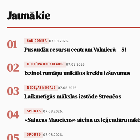
Jaunākie
01
07.08.2026.
SABIEDRĪBA
Pusaudžu resursu centram Valmierā – 5!
02
07.08.2026.
KULTŪRA UN IZKLAIDE
Izzinot rumāņu unikālos kreklu izšuvumus
03
07.08.2026.
NEDĒĻAS NOGALE
Laikmetīgās mākslas izstāde Strenčos
04
07.08.2026.
SPORTS
«Salacas Mauciens» aicina uz leģendāru nakt
05
07.08.2026.
SPORTS