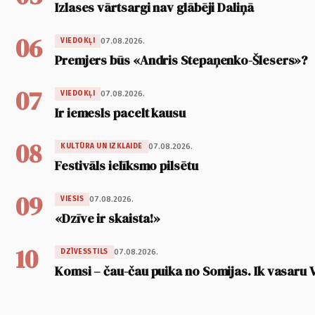
Izlases vārtsargi nav glābēji Daliņā
06
07.08.2026.
VIEDOKĻI
Premjers būs «Andris Stepaņenko-Šlesers»?
07
07.08.2026.
VIEDOKĻI
Ir iemesls pacelt kausu
08
07.08.2026.
KULTŪRA UN IZKLAIDE
Festivāls ielīksmo pilsētu
09
07.08.2026.
VIESIS
«Dzīve ir skaista!»
10
07.08.2026.
DZĪVESSTILS
Komsi – čau-čau puika no Somijas. Ik vasaru 