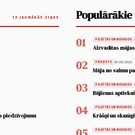
Populārākie
10 JAUNĀKĀS ZIŅAS
01
PILSĒTĀS UN NOVADOS
Aizvadītas mājas
02
05.08.2026.
PROJEKTS
Māja no salmu pan
03
PILSĒTĀS UN NOVADOS
Rūjienas aptiekai
04
PILSĒTĀS UN NOVADOS
s piedzīvojumu
Krāšņi un skanīgi
05
PILSĒTĀS UN NOVADOS