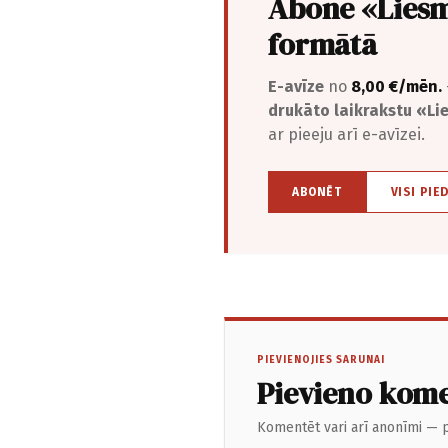
Abonē «Liesm
formātā
E-avīze
no
8,00 €/mēn.
drukāto laikrakstu «L
ar pieeju arī e-avīzei.
ABONĒT
VISI PIE
PIEVIENOJIES SARUNAI
Pievieno kom
Komentēt vari arī anonīmi — p