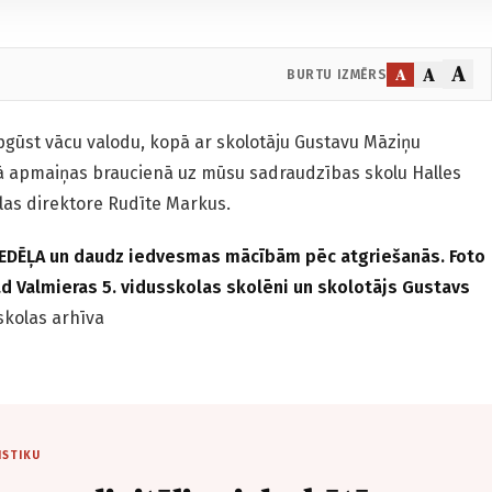
A
A
A
BURTU IZMĒRS
 apgūst vācu valodu, kopā ar skolotāju Gustavu Māziņu
šā apmaiņas braucienā uz mūsu sadraudzības skolu Halles
olas direktore Rudīte Markus.
EDĒĻA un daudz iedvesmas mācībām pēc atgriešanās. Foto
ad Valmieras 5. vidusskolas skolēni un skolotājs Gustavs
skolas arhīva
ISTIKU