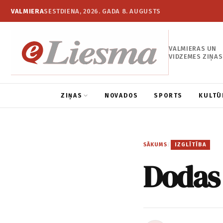
VALMIERA
SESTDIENA, 2026. GADA 8. AUGUSTS
VALMIERAS UN
VIDZEMES ZIŅAS
ZIŅAS
NOVADOS
SPORTS
KULTŪ
SĀKUMS
/
IZGLĪTĪBA
Dodas 