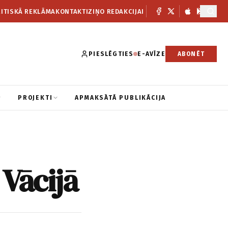
ITISKĀ REKLĀMA
KONTAKTI
ZIŅO REDAKCIJAI
PIESLĒGTIES
E-AVĪZE
ABONĒT
PROJEKTI
APMAKSĀTĀ PUBLIKĀCIJA
Vācijā