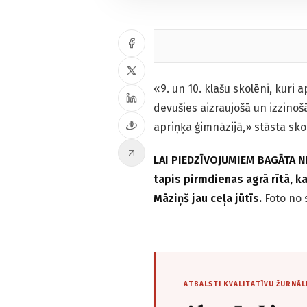
«9. un 10. klašu skolēni, kuri
devušies aizraujošā un izzino
apriņķa ģimnāzijā,» stāsta sk
LAI PIEDZĪVOJUMIEM BAGĀTA N
tapis pirmdienas agrā rītā, k
Māziņš jau ceļa jūtīs.
Foto no 
ATBALSTI KVALITATĪVU ŽURNĀL