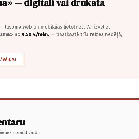
a» — digitāli vai drukātā
— lasāma web un mobilajās lietotnēs. Vai izvēlies
iesma»
no
9,50 €/mēn.
— pastkastē trīs reizes nedēļā,
DĀVĀJUMI
entāru
ietiek norādīt vārdu.