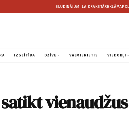
SLUDINĀJUMI LAIKRAKSTĀ
REKLĀMA
POL
RA
IZGLĪTĪBA
DZĪVE
VALMIERIETIS
VIEDOKĻI
satikt vienaudžus 