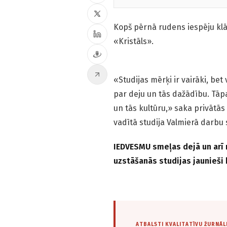
Kopš pērnā rudens iespēju klāst
«Kristāls».
«Studijas mērķi ir vairāki, bet
par deju un tās dažādību. Tāpa
un tās kultūru,» saka privātās 
vadītā studija Valmierā darb
IEDVESMU smeļas dejā un arī
uzstāšanās studijas jaunieš
ATBALSTI KVALITATĪVU ŽURNĀL