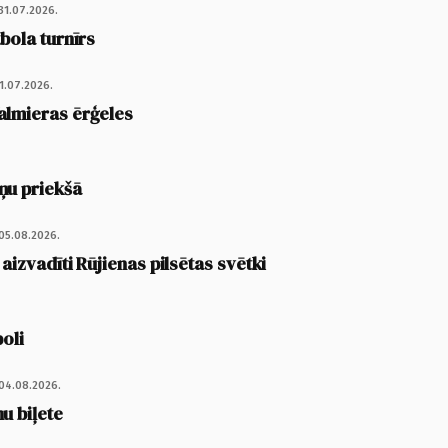
31.07.2026.
tbola turnīrs
1.07.2026.
almieras ērģeles
ņu priekšā
05.08.2026.
 aizvadīti Rūjienas pilsētas svētki
poli
04.08.2026.
u biļete