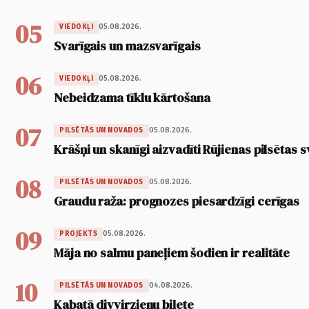
05
05.08.2026.
VIEDOKĻI
Svarīgais un mazsvarīgais
06
05.08.2026.
VIEDOKĻI
Nebeidzama tīklu kārtošana
07
05.08.2026.
PILSĒTĀS UN NOVADOS
Krāšņi un skanīgi aizvadīti Rūjienas pilsētas s
08
05.08.2026.
PILSĒTĀS UN NOVADOS
Graudu raža: prognozes piesardzīgi cerīgas
09
05.08.2026.
PROJEKTS
Māja no salmu paneļiem šodien ir realitāte
10
04.08.2026.
PILSĒTĀS UN NOVADOS
Kabatā divvirzienu biļete