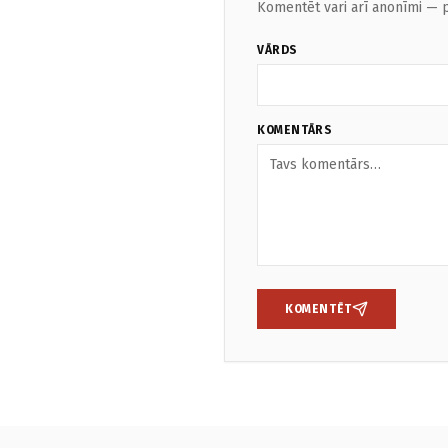
Komentēt vari arī anonīmi — p
VĀRDS
KOMENTĀRS
KOMENTĒT