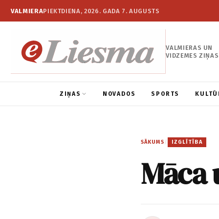
VALMIERA
PIEKTDIENA, 2026. GADA 7. AUGUSTS
VALMIERAS UN
VIDZEMES ZIŅAS
ZIŅAS
NOVADOS
SPORTS
KULTŪ
SĀKUMS
/
IZGLĪTĪBA
Māca u