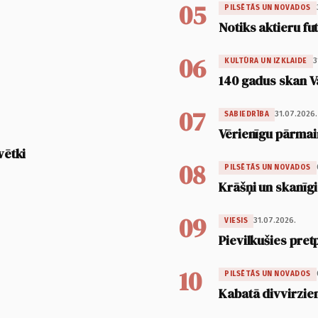
05
PILSĒTĀS UN NOVADOS
Notiks aktieru fu
06
3
KULTŪRA UN IZKLAIDE
140 gadus skan V
07
31.07.2026.
SABIEDRĪBA
Vērienīgu pārmai
vētki
08
PILSĒTĀS UN NOVADOS
Krāšņi un skanīgi
09
31.07.2026.
VIESIS
Pievilkušies pret
10
PILSĒTĀS UN NOVADOS
Kabatā divvirzien