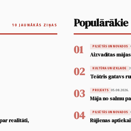
Populārākie
10 JAUNĀKĀS ZIŅAS
01
PILSĒTĀS UN NOVADOS
Aizvadītas mājas
02
3
KULTŪRA UN IZKLAIDE
Teātris gatavs ru
03
05.08.2026.
PROJEKTS
Māja no salmu pan
04
PILSĒTĀS UN NOVADOS
ar realitāti,
Rūjienas aptiekai