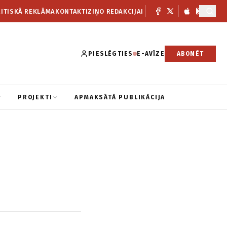
ITISKĀ REKLĀMA
KONTAKTI
ZIŅO REDAKCIJAI
PIESLĒGTIES
E-AVĪZE
ABONĒT
PROJEKTI
APMAKSĀTĀ PUBLIKĀCIJA