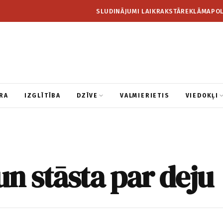
SLUDINĀJUMI LAIKRAKSTĀ
REKLĀMA
POL
RA
IZGLĪTĪBA
DZĪVE
VALMIERIETIS
VIEDOKĻI
n stāsta par deju