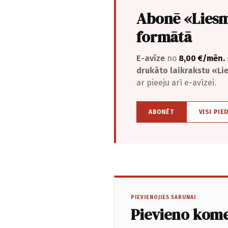
Abonē «Liesm
formātā
E-avīze
no
8,00 €/mēn.
drukāto laikrakstu «L
ar pieeju arī e-avīzei.
ABONĒT
VISI PIE
PIEVIENOJIES SARUNAI
Pievieno kom