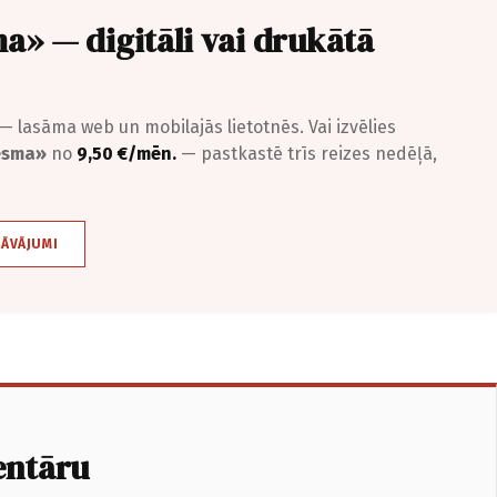
a» — digitāli vai drukātā
— lasāma web un mobilajās lietotnēs. Vai izvēlies
iesma»
no
9,50 €/mēn.
— pastkastē trīs reizes nedēļā,
DĀVĀJUMI
entāru