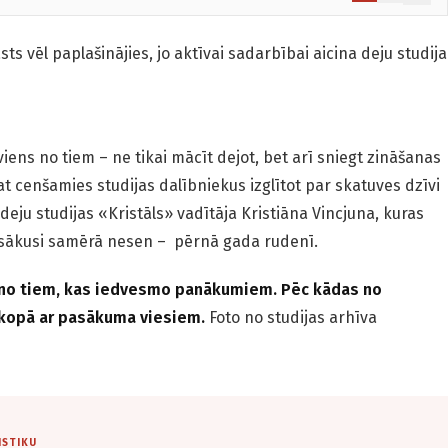
s vēl paplašinājies, jo aktīvai sadarbībai aicina deju studija
 viens no tiem – ne tikai mācīt dejot, bet arī sniegt zināšanas
t cenšamies studijas dalībniekus izglītot par skatuves dzīvi
deju studijas «Kristāls» vadītāja Kristiāna Vincjuna, kuras
u sākusi samērā nesen – pērnā gada rudenī.
 no tiem, kas iedvesmo panākumiem. Pēc kādas no
i kopā ar pasākuma viesiem.
Foto no studijas arhīva
ISTIKU