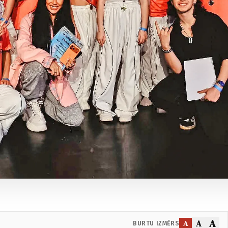
A
A
A
BURTU IZMĒRS