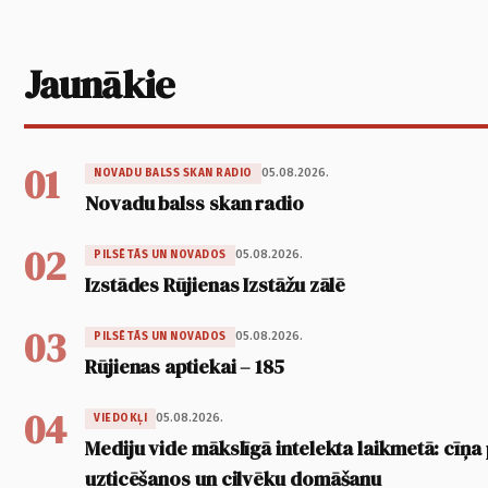
Jaunākie
01
05.08.2026.
NOVADU BALSS SKAN RADIO
Novadu balss skan radio
02
05.08.2026.
PILSĒTĀS UN NOVADOS
Izstādes Rūjienas Izstāžu zālē
03
05.08.2026.
PILSĒTĀS UN NOVADOS
Rūjienas aptiekai – 185
04
05.08.2026.
VIEDOKĻI
Mediju vide mākslīgā intelekta laikmetā: cīņa p
uzticēšanos un cilvēku domāšanu