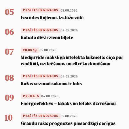
05
05.08.2026.
PILSĒTĀS UN NOVADOS
Izstādes Rūjienas Izstāžu zālē
06
04.08.2026.
PILSĒTĀS UN NOVADOS
Kabatā divvirzienu biļete
07
05.08.2026.
VIEDOKĻI
Mediju vide mākslīgā intelekta laikmetā: cīņa par
realitāti, uzticēšanos un cilvēku domāšanu
08
04.08.2026.
PILSĒTĀS UN NOVADOS
Ražas sezonai sākums ir labs
09
04.08.2026.
PROJEKTS
Energoefektīvs – labāks un lētāks dzīvošanai
10
05.08.2026.
PILSĒTĀS UN NOVADOS
Graudu raža: prognozes piesardzīgi cerīgas