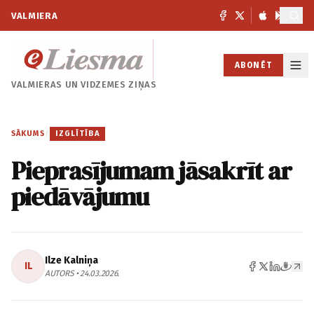
VALMIERA
ABONĒT
VALMIERAS UN
VIDZEMES ZIŅAS
SĀKUMS
/
IZGLĪTĪBA
Pieprasījumam jāsakrīt ar
piedāvājumu
Ilze Kalniņa
IL
AUTORS • 24.03.2026.