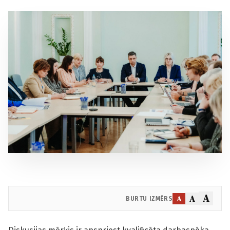
A
A
A
BURTU IZMĒRS