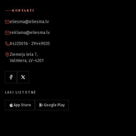
KONTAKTI
eliesma@eliesma.lv
reklama@eliesma.lv
64225016 · 29449035
Ziemeļu iela 7,
Valmiera, LV-4201
LASI LIETOTNĒ
App Store
Google Play