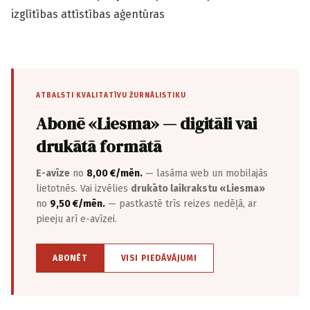
izglītības attīstības aģentūras
ATBALSTI KVALITATĪVU ŽURNĀLISTIKU
Abonē «Liesma» — digitāli vai
drukātā formātā
E-avīze
no
8,00 €/mēn.
— lasāma web un mobilajās
lietotnēs. Vai izvēlies
drukāto laikrakstu «Liesma»
no
9,50 €/mēn.
— pastkastē trīs reizes nedēļā, ar
pieeju arī e-avīzei.
ABONĒT
VISI PIEDĀVĀJUMI