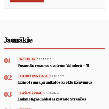
Jaunākie
01
07.08.2026.
SABIEDRĪBA
Pusaudžu resursu centram Valmierā – 5!
02
07.08.2026.
KULTŪRA UN IZKLAIDE
Izzinot rumāņu unikālos kreklu izšuvumus
03
07.08.2026.
NEDĒĻAS NOGALE
Laikmetīgās mākslas izstāde Strenčos