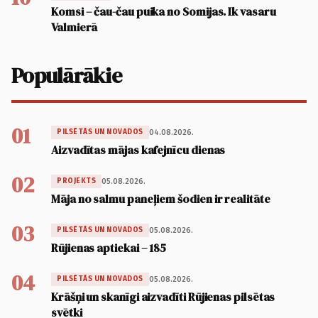
Komsi – čau-čau puika no Somijas. Ik vasaru
Valmierā
Populārākie
01
04.08.2026.
PILSĒTĀS UN NOVADOS
Aizvadītas mājas kafejnīcu dienas
02
05.08.2026.
PROJEKTS
Māja no salmu paneļiem šodien ir realitāte
03
05.08.2026.
PILSĒTĀS UN NOVADOS
Rūjienas aptiekai – 185
04
05.08.2026.
PILSĒTĀS UN NOVADOS
Krāšņi un skanīgi aizvadīti Rūjienas pilsētas
svētki