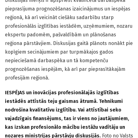
Diskusijas mērķis ir apspriest kvalificēta darbaspēka
pieprasījuma prognozēšanas izaicinājumus un iespējas
reģionā, kā arī veicināt ciešāku sadarbību starp
profesionālās izglītības iestādēm, uzņēmumiem, nozaru
ekspertu padomēm, pašvaldībām un plānošanas
reģiona pārstāvjiem. Diskusijas gaitā plānots nonākt pie
kopīgiem secinājumiem par turpmākajos gados
nepieciešamā darbaspēka un tā kompetenču
prognozēšanas iespējām, kā arī par pieprasītākajām
profesijām reģionā.
IESPĒJAS un inovācijas profesionālajās izglītības
iestādēs attīstās teju gaismas ātrumā. Tehnikumi
nodrošina kvalitatīvu izglītību. Vai attīstībai seko
vajadzīgais finansējums, tas ir viens no jautājumiem,
kas izskan profesionālo mācību iestāžu vadītāju un
nozares ministrijas pārstāvju diskusijās.
Foto no Valsts