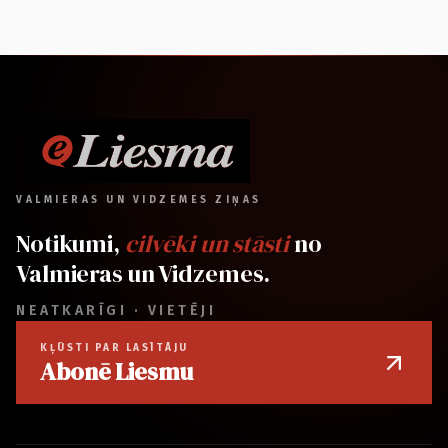
VALMIERAS UN VIDZEMES ZIŅAS
Notikumi,
cilvēki un stāsti
no
Valmieras un Vidzemes.
NEATKARĪGI · VIETĒJI
KĻŪSTI PAR LASĪTĀJU
Abonē Liesmu