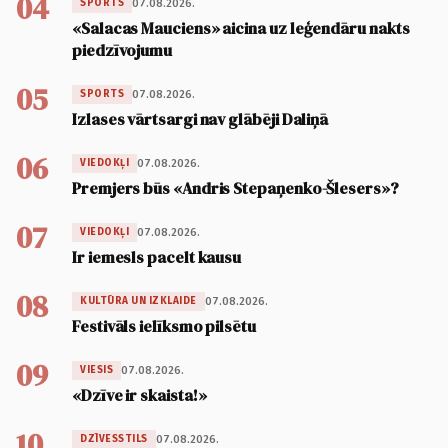
04
07.08.2026.
SPORTS
«Salacas Mauciens» aicina uz leģendāru nakts
piedzīvojumu
05
07.08.2026.
SPORTS
Izlases vārtsargi nav glābēji Daliņā
06
07.08.2026.
VIEDOKĻI
Premjers būs «Andris Stepaņenko-Šlesers»?
07
07.08.2026.
VIEDOKĻI
Ir iemesls pacelt kausu
08
07.08.2026.
KULTŪRA UN IZKLAIDE
Festivāls ielīksmo pilsētu
09
07.08.2026.
VIESIS
«Dzīve ir skaista!»
10
07.08.2026.
DZĪVESSTILS