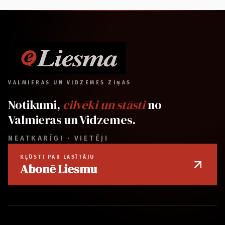
VALMIERAS UN VIDZEMES ZIŅAS
Notikumi,
cilvēki un stāsti
no
Valmieras un Vidzemes.
NEATKARĪGI · VIETĒJI
KĻŪSTI PAR LASĪTĀJU
Abonē Liesmu