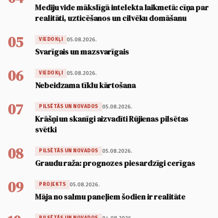
Mediju vide mākslīgā intelekta laikmetā: cīņa par
realitāti, uzticēšanos un cilvēku domāšanu
05
05.08.2026.
VIEDOKĻI
Svarīgais un mazsvarīgais
06
05.08.2026.
VIEDOKĻI
Nebeidzama tīklu kārtošana
07
05.08.2026.
PILSĒTĀS UN NOVADOS
Krāšņi un skanīgi aizvadīti Rūjienas pilsētas
svētki
08
05.08.2026.
PILSĒTĀS UN NOVADOS
Graudu raža: prognozes piesardzīgi cerīgas
09
05.08.2026.
PROJEKTS
Māja no salmu paneļiem šodien ir realitāte