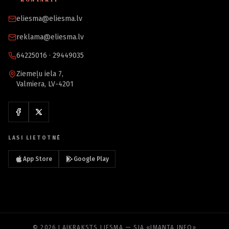
eliesma@eliesma.lv
reklama@eliesma.lv
64225016 · 29449035
Ziemeļu iela 7,
Valmiera, LV-4201
LASI LIETOTNĒ
App Store
Google Play
© 2026 LAIKRAKSTS LIESMA — SIA «IMANTA INFO»