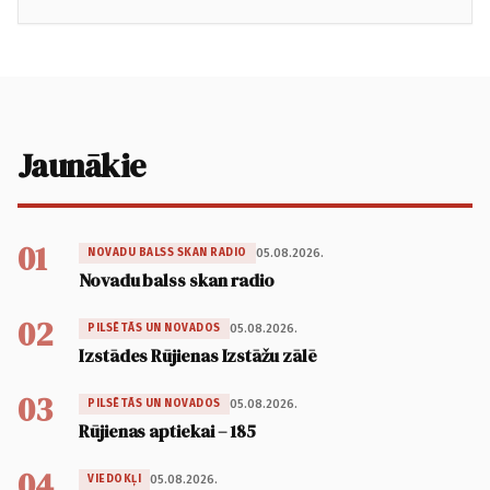
Jaunākie
01
05.08.2026.
NOVADU BALSS SKAN RADIO
Novadu balss skan radio
02
05.08.2026.
PILSĒTĀS UN NOVADOS
Izstādes Rūjienas Izstāžu zālē
03
05.08.2026.
PILSĒTĀS UN NOVADOS
Rūjienas aptiekai – 185
04
05.08.2026.
VIEDOKĻI