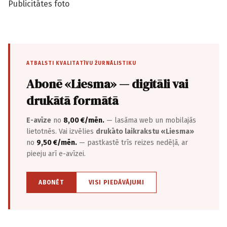
Publicitātes foto
ATBALSTI KVALITATĪVU ŽURNĀLISTIKU
Abonē «Liesma» — digitāli vai
drukātā formātā
E-avīze
no
8,00 €/mēn.
— lasāma web un mobilajās
lietotnēs. Vai izvēlies
drukāto laikrakstu «Liesma»
no
9,50 €/mēn.
— pastkastē trīs reizes nedēļā, ar
pieeju arī e-avīzei.
ABONĒT
VISI PIEDĀVĀJUMI