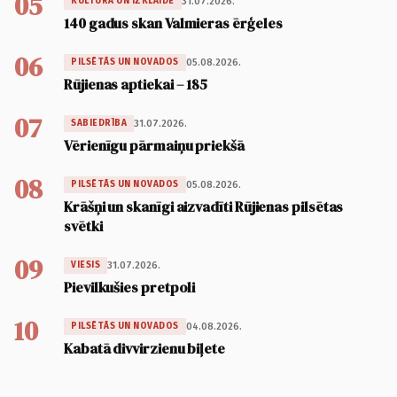
05
31.07.2026.
KULTŪRA UN IZKLAIDE
140 gadus skan Valmieras ērģeles
06
05.08.2026.
PILSĒTĀS UN NOVADOS
Rūjienas aptiekai – 185
07
31.07.2026.
SABIEDRĪBA
Vērienīgu pārmaiņu priekšā
08
05.08.2026.
PILSĒTĀS UN NOVADOS
Krāšņi un skanīgi aizvadīti Rūjienas pilsētas
svētki
09
31.07.2026.
VIESIS
Pievilkušies pretpoli
10
04.08.2026.
PILSĒTĀS UN NOVADOS
Kabatā divvirzienu biļete