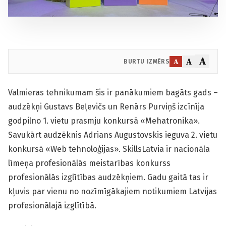
A
A
A
BURTU IZMĒRS
Valmieras tehnikumam šis ir panākumiem bagāts gads –
audzēkņi Gustavs Beļevičs un Renārs Purviņš izcīnīja
godpilno 1. vietu prasmju konkursā «Mehatronika».
Savukārt audzēknis Adrians Augustovskis ieguva 2. vietu
konkursā «Web tehnoloģijas». SkillsLatvia ir nacionāla
līmeņa profesionālās meistarības konkurss
profesionālās izglītības audzēkņiem. Gadu gaitā tas ir
kļuvis par vienu no nozīmīgākajiem notikumiem Latvijas
profesionālajā izglītībā.