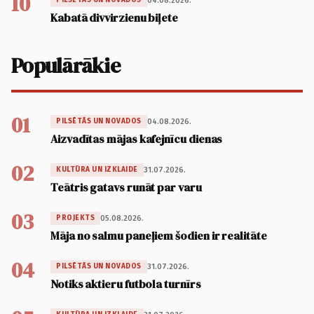
10
04.08.2026.
PILSĒTĀS UN NOVADOS
Kabatā divvirzienu biļete
Populārākie
01
04.08.2026.
PILSĒTĀS UN NOVADOS
Aizvadītas mājas kafejnīcu dienas
02
31.07.2026.
KULTŪRA UN IZKLAIDE
Teātris gatavs runāt par varu
03
05.08.2026.
PROJEKTS
Māja no salmu paneļiem šodien ir realitāte
04
31.07.2026.
PILSĒTĀS UN NOVADOS
Notiks aktieru futbola turnīrs