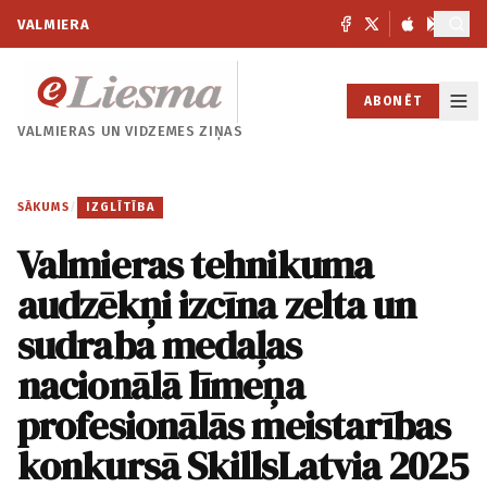
VALMIERA
ABONĒT
VALMIERAS UN
VIDZEMES ZIŅAS
SĀKUMS
/
IZGLĪTĪBA
Valmieras tehnikuma
audzēkņi izcīna zelta un
sudraba medaļas
nacionālā līmeņa
profesionālās meistarības
konkursā SkillsLatvia 2025