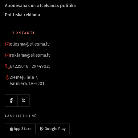
Abonēšanas un atcelšanas politika
Politiskā reklāma
KONTAKTI
eliesma@eliesma.lv
reklama@eliesma.lv
64225016 · 29449035
Ziemeļu iela 7,
Valmiera, LV-4201
LASI LIETOTNĒ
App Store
Google Play