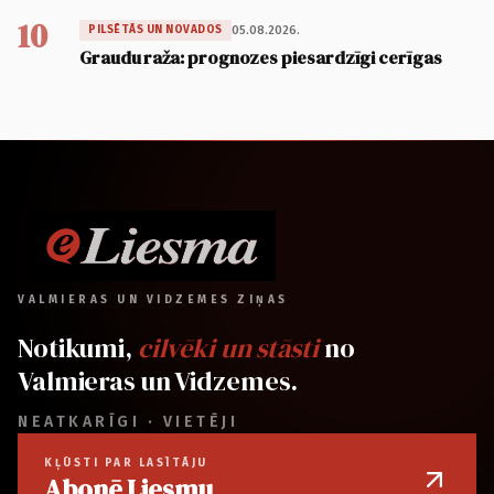
10
05.08.2026.
PILSĒTĀS UN NOVADOS
Graudu raža: prognozes piesardzīgi cerīgas
VALMIERAS UN VIDZEMES ZIŅAS
Notikumi,
cilvēki un stāsti
no
Valmieras un Vidzemes.
NEATKARĪGI · VIETĒJI
KĻŪSTI PAR LASĪTĀJU
Abonē Liesmu