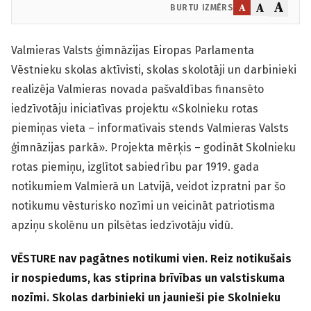
A
A
A
BURTU IZMĒRS
Valmieras Valsts ģimnāzijas Eiropas Parlamenta
Vēstnieku skolas aktīvisti, skolas skolotāji un darbinieki
realizēja Valmieras novada pašvaldības finansēto
iedzīvotāju iniciatīvas projektu «Skolnieku rotas
piemiņas vieta – informatīvais stends Valmieras Valsts
ģimnāzijas parkā». Projekta mērķis – godināt Skolnieku
rotas piemiņu, izglītot sabiedrību par 1919. gada
notikumiem Valmierā un Latvijā, veidot izpratni par šo
notikumu vēsturisko nozīmi un veicināt patriotisma
apziņu skolēnu un pilsētas iedzīvotāju vidū.
VĒSTURE nav pagātnes notikumi vien. Reiz notikušais
ir nospiedums, kas stiprina brīvības un valstiskuma
nozīmi. Skolas darbinieki un jaunieši pie Skolnieku