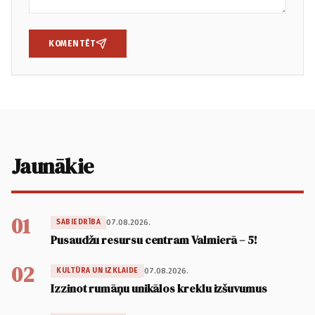
KOMENTĒT
Jaunākie
01
07.08.2026.
SABIEDRĪBA
Pusaudžu resursu centram Valmierā – 5!
02
07.08.2026.
KULTŪRA UN IZKLAIDE
Izzinot rumāņu unikālos kreklu izšuvumus