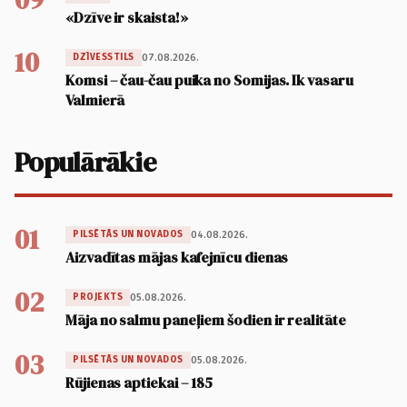
«Dzīve ir skaista!»
10
07.08.2026.
DZĪVESSTILS
Komsi – čau-čau puika no Somijas. Ik vasaru
Valmierā
Populārākie
01
04.08.2026.
PILSĒTĀS UN NOVADOS
Aizvadītas mājas kafejnīcu dienas
02
05.08.2026.
PROJEKTS
Māja no salmu paneļiem šodien ir realitāte
03
05.08.2026.
PILSĒTĀS UN NOVADOS
Rūjienas aptiekai – 185