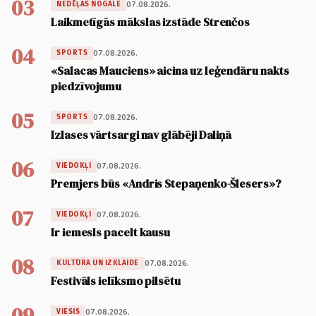
03
07.08.2026.
NEDĒĻAS NOGALE
Laikmetīgās mākslas izstāde Strenčos
04
07.08.2026.
SPORTS
«Salacas Mauciens» aicina uz leģendāru nakts
piedzīvojumu
05
07.08.2026.
SPORTS
Izlases vārtsargi nav glābēji Daliņā
06
07.08.2026.
VIEDOKĻI
Premjers būs «Andris Stepaņenko-Šlesers»?
07
07.08.2026.
VIEDOKĻI
Ir iemesls pacelt kausu
08
07.08.2026.
KULTŪRA UN IZKLAIDE
Festivāls ielīksmo pilsētu
09
07.08.2026.
VIESIS