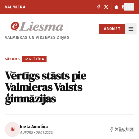
VALMIERA
ABONĒT
VALMIERAS UN
VIDZEMES ZIŅAS
SĀKUMS
/
IZGLĪTĪBA
Vērtīgs stāsts pie
Valmieras Valsts
ģimnāzijas
Ineta Amoliņa
IN
AUTORS • 06.01.2026.