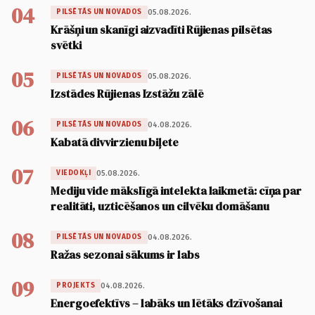
04
05.08.2026.
PILSĒTĀS UN NOVADOS
Krāšņi un skanīgi aizvadīti Rūjienas pilsētas
svētki
05
05.08.2026.
PILSĒTĀS UN NOVADOS
Izstādes Rūjienas Izstāžu zālē
06
04.08.2026.
PILSĒTĀS UN NOVADOS
Kabatā divvirzienu biļete
07
05.08.2026.
VIEDOKĻI
Mediju vide mākslīgā intelekta laikmetā: cīņa par
realitāti, uzticēšanos un cilvēku domāšanu
08
04.08.2026.
PILSĒTĀS UN NOVADOS
Ražas sezonai sākums ir labs
09
04.08.2026.
PROJEKTS
Energoefektīvs – labāks un lētāks dzīvošanai