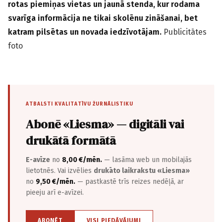
rotas piemiņas vietas un jaunā stenda, kur rodama
svarīga informācija ne tikai skolēnu zināšanai, bet
katram pilsētas un novada iedzīvotājam.
Publicitātes
foto
ATBALSTI KVALITATĪVU ŽURNĀLISTIKU
Abonē «Liesma» — digitāli vai
drukātā formātā
E-avīze
no
8,00 €/mēn.
— lasāma web un mobilajās
lietotnēs. Vai izvēlies
drukāto laikrakstu «Liesma»
no
9,50 €/mēn.
— pastkastē trīs reizes nedēļā, ar
pieeju arī e-avīzei.
ABONĒT
VISI PIEDĀVĀJUMI