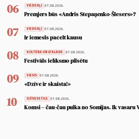
06
07.08.2026.
VIEDOKĻI
Premjers būs «Andris Stepaņenko-Šlesers»?
07
07.08.2026.
VIEDOKĻI
Ir iemesls pacelt kausu
08
07.08.2026.
KULTŪRA UN IZKLAIDE
Festivāls ielīksmo pilsētu
09
07.08.2026.
VIESIS
«Dzīve ir skaista!»
10
07.08.2026.
DZĪVESSTILS
Komsi – čau-čau puika no Somijas. Ik vasaru 