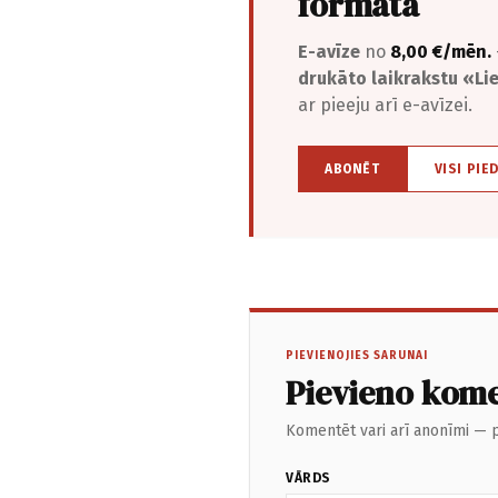
formātā
E-avīze
no
8,00 €/mēn.
drukāto laikrakstu «L
ar pieeju arī e-avīzei.
ABONĒT
VISI PIE
PIEVIENOJIES SARUNAI
Pievieno kom
Komentēt vari arī anonīmi — p
VĀRDS