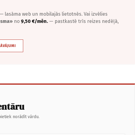
— lasāma web un mobilajās lietotnēs. Vai izvēlies
iesma»
no
9,50 €/mēn.
— pastkastē trīs reizes nedēļā,
DĀVĀJUMI
entāru
ietiek norādīt vārdu.