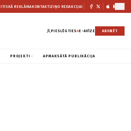
ITISKĀ REKLĀMA
KONTAKTI
ZIŅO REDAKCIJAI
PIESLĒGTIES
E-AVĪZE
ABONĒT
PROJEKTI
APMAKSĀTĀ PUBLIKĀCIJA