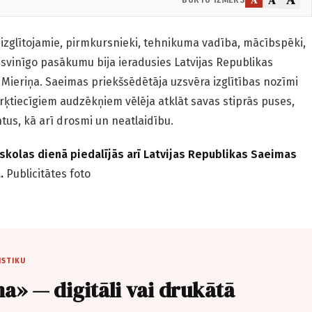
 izglītojamie, pirmkursnieki, tehnikuma vadība, mācībspēki,
 svinīgo pasākumu bija ieradusies Latvijas Republikas
Mieriņa. Saeimas priekšsēdētāja uzsvēra izglītības nozīmi
rķtiecīgiem audzēkņiem vēlēja atklāt savas stiprās puses,
antus, kā arī drosmi un neatlaidību.
kolas dienā piedalījās arī Latvijas Republikas Saeimas
a.
Publicitātes foto
ISTIKU
a» — digitāli vai drukātā