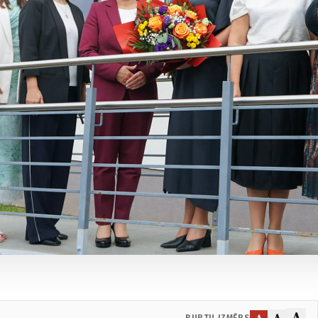
A
A
A
BURTU IZMĒRS