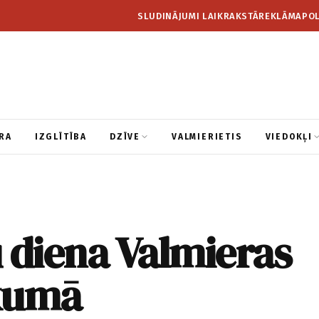
SLUDINĀJUMI LAIKRAKSTĀ
REKLĀMA
POL
RA
IZGLĪTĪBA
DZĪVE
VALMIERIETIS
VIEDOKĻI
 diena Valmieras
kumā