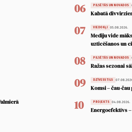
06
PILSĒTĀS UN NOVADOS
Kabatā divvirzien
07
05.08.2026.
VIEDOKĻI
Mediju vide māksl
uzticēšanos un 
08
PILSĒTĀS UN NOVADOS
Ražas sezonai sā
09
07.08.202
DZĪVESSTILS
Komsi – čau-čau 
10
Valmierā
04.08.2026.
PROJEKTS
Energoefektīvs –