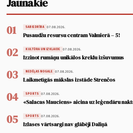
Jaunākie
01
07.08.2026.
SABIEDRĪBA
Pusaudžu resursu centram Valmierā – 5!
02
07.08.2026.
KULTŪRA UN IZKLAIDE
Izzinot rumāņu unikālos kreklu izšuvumus
03
07.08.2026.
NEDĒĻAS NOGALE
Laikmetīgās mākslas izstāde Strenčos
04
07.08.2026.
SPORTS
«Salacas Mauciens» aicina uz leģendāru nakt
05
07.08.2026.
SPORTS
Izlases vārtsargi nav glābēji Daliņā