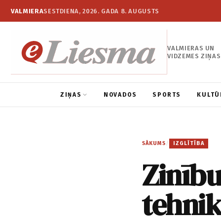
VALMIERA
SESTDIENA, 2026. GADA 8. AUGUSTS
VALMIERAS UN
VIDZEMES ZIŅAS
ZIŅAS
NOVADOS
SPORTS
KULTŪ
SĀKUMS
/
IZGLĪTĪBA
Zinību
tehni