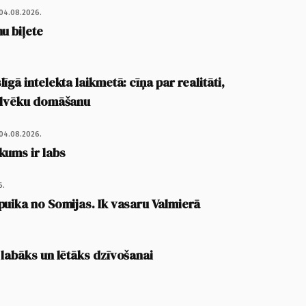
04.08.2026.
u biļete
īgā intelekta laikmetā: cīņa par realitāti,
cilvēku domāšanu
04.08.2026.
kums ir labs
6.
puika no Somijas. Ik vasaru Valmierā
 labāks un lētāks dzīvošanai