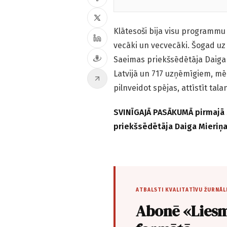
Klātesoši bija visu programmu
vecāki un vecvecāki. Šogad uz
Saeimas priekšsēdētāja Daiga 
Latvijā un 717 uzņēmīgiem, mē
pilnveidot spējas, attīstīt tal
SVINĪGAJĀ PASĀKUMĀ pirmajā s
priekšsēdētāja Daiga Mieriņ
ATBALSTI KVALITATĪVU ŽURNĀL
Abonē «Liesm