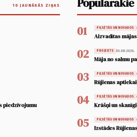
Populārākie
10 JAUNĀKĀS ZIŅAS
01
PILSĒTĀS UN NOVADOS
Aizvadītas mājas
02
05.08.2026.
PROJEKTS
Māja no salmu pan
03
PILSĒTĀS UN NOVADOS
Rūjienas aptiekai
04
PILSĒTĀS UN NOVADOS
s piedzīvojumu
Krāšņi un skanīgi
05
PILSĒTĀS UN NOVADOS
Izstādes Rūjienas