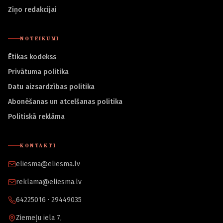
Ziņo redakcijai
NOTEIKUMI
Ētikas kodekss
Privātuma politika
Datu aizsardzības politika
Abonēšanas un atcelšanas politika
Politiskā reklāma
KONTAKTI
eliesma@eliesma.lv
reklama@eliesma.lv
64225016 · 29449035
Ziemeļu iela 7,