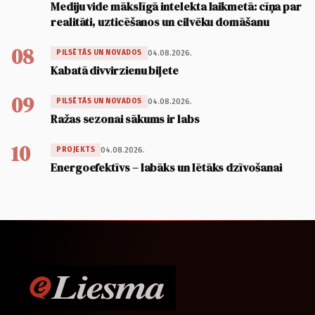
Mediju vide mākslīgā intelekta laikmetā: cīņa par
realitāti, uzticēšanos un cilvēku domāšanu
08
04.08.2026.
PILSĒTĀS UN NOVADOS
Kabatā divvirzienu biļete
09
04.08.2026.
PILSĒTĀS UN NOVADOS
Ražas sezonai sākums ir labs
10
04.08.2026.
PROJEKTS
Energoefektīvs – labāks un lētāks dzīvošanai