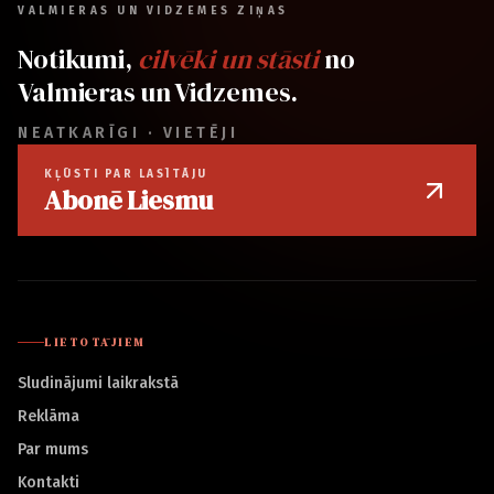
VALMIERAS UN VIDZEMES ZIŅAS
Notikumi,
cilvēki un stāsti
no
Valmieras un Vidzemes.
NEATKARĪGI · VIETĒJI
KĻŪSTI PAR LASĪTĀJU
Abonē Liesmu
LIETOTĀJIEM
Sludinājumi laikrakstā
Reklāma
Par mums
Kontakti