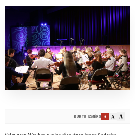
A
A
A
BURTU IZMĒRS