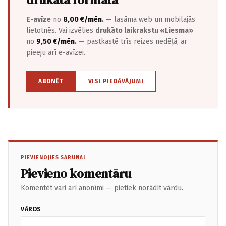
E-avīze
no
8,00 €/mēn.
— lasāma web un mobilajās
lietotnēs. Vai izvēlies
drukāto laikrakstu «Liesma»
no
9,50 €/mēn.
— pastkastē trīs reizes nedēļā, ar
pieeju arī e-avīzei.
ABONĒT
VISI PIEDĀVĀJUMI
PIEVIENOJIES SARUNAI
Pievieno komentāru
Komentēt vari arī anonīmi — pietiek norādīt vārdu.
VĀRDS