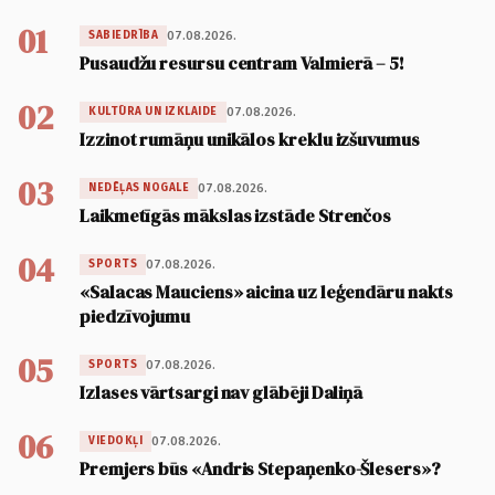
01
07.08.2026.
SABIEDRĪBA
Pusaudžu resursu centram Valmierā – 5!
02
07.08.2026.
KULTŪRA UN IZKLAIDE
Izzinot rumāņu unikālos kreklu izšuvumus
03
07.08.2026.
NEDĒĻAS NOGALE
Laikmetīgās mākslas izstāde Strenčos
04
07.08.2026.
SPORTS
«Salacas Mauciens» aicina uz leģendāru nakts
piedzīvojumu
05
07.08.2026.
SPORTS
Izlases vārtsargi nav glābēji Daliņā
06
07.08.2026.
VIEDOKĻI
Premjers būs «Andris Stepaņenko-Šlesers»?