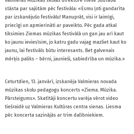
Valmieras Mūzikas skolas direktore Inese Sudraba
stāsta par sajūtām pēc festivāla: «Esmu ļoti gandarīta
par izskanējušo festivālu! Manuprāt, visi ir laimīgi,
priecīgi un apmierināti ar paveikto. Pēc gada atkal
tiksimies Ziemas mūzikas festivālā un gan jau arī kaut
ko jaunu ieviesīsim, jo katru gadu vajag mazliet kaut ko
jaunu, lai festivāls būtu interesants. Bet galvenais
mērķis paliks – bērni, jaunieši, sabiedrība un mūzika.»
Ceturtdien, 13. janvārī, izskanēja Valmieras novada
mūzikas skolu pedagogu koncerts «Ziema. Mūzika.
Pārsteigums». Skatītāji koncertu varēja vērot video
tiešraidē uz Valmieras Kultūras centra sienas. Liesma
pēc koncerta sazinājās ar trim dalībniekiem.