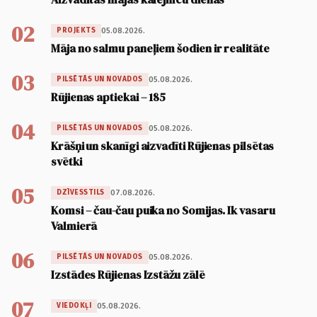
02
05.08.2026.
PROJEKTS
Māja no salmu paneļiem šodien ir realitāte
03
05.08.2026.
PILSĒTĀS UN NOVADOS
Rūjienas aptiekai – 185
04
05.08.2026.
PILSĒTĀS UN NOVADOS
Krāšņi un skanīgi aizvadīti Rūjienas pilsētas
svētki
05
07.08.2026.
DZĪVESSTILS
Komsi – čau-čau puika no Somijas. Ik vasaru
Valmierā
06
05.08.2026.
PILSĒTĀS UN NOVADOS
Izstādes Rūjienas Izstāžu zālē
07
05.08.2026.
VIEDOKĻI