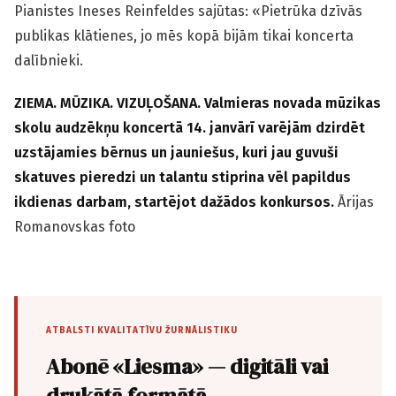
Pianistes Ineses Reinfeldes sajūtas: «Pietrūka dzīvās
publikas klātienes, jo mēs kopā bijām tikai koncerta
dalībnieki.
ZIEMA. MŪZIKA. VIZUĻOŠANA. Valmieras novada mūzikas
skolu audzēkņu koncertā 14. janvārī varējām dzirdēt
uzstājamies bērnus un jauniešus, kuri jau guvuši
skatuves pieredzi un talantu stiprina vēl papildus
ikdienas darbam, startējot dažādos konkursos.
Ārijas
Romanovskas foto
ATBALSTI KVALITATĪVU ŽURNĀLISTIKU
Abonē «Liesma» — digitāli vai
drukātā formātā