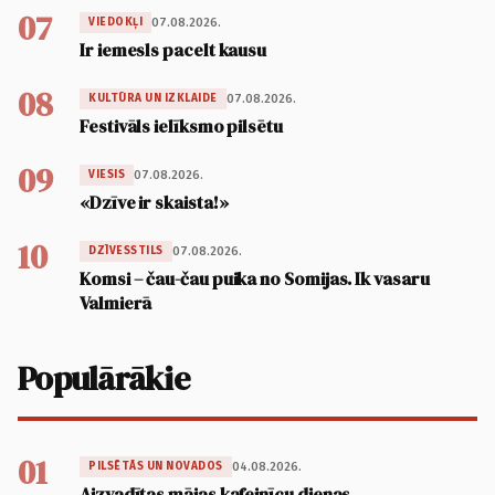
07
07.08.2026.
VIEDOKĻI
Ir iemesls pacelt kausu
08
07.08.2026.
KULTŪRA UN IZKLAIDE
Festivāls ielīksmo pilsētu
09
07.08.2026.
VIESIS
«Dzīve ir skaista!»
10
07.08.2026.
DZĪVESSTILS
Komsi – čau-čau puika no Somijas. Ik vasaru
Valmierā
Populārākie
01
04.08.2026.
PILSĒTĀS UN NOVADOS
Aizvadītas mājas kafejnīcu dienas