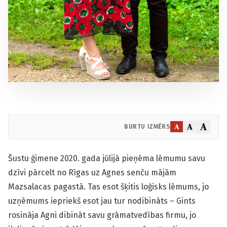
A
A
A
BURTU IZMĒRS
Šustu ģimene 2020. gada jūlijā pieņēma lēmumu savu
dzīvi pārcelt no Rīgas uz Agnes senču mājām
Mazsalacas pagastā. Tas esot šķitis loģisks lēmums, jo
uzņēmums iepriekš esot jau tur nodibināts – Gints
rosināja Agni dibināt savu grāmatvedības firmu, jo