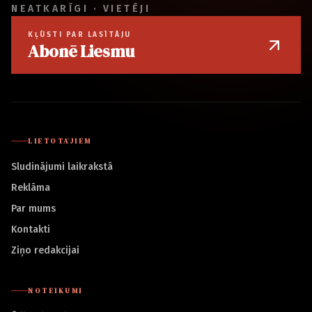
NEATKARĪGI · VIETĒJI
KĻŪSTI PAR LASĪTĀJU
Abonē Liesmu
LIETOTĀJIEM
Sludinājumi laikrakstā
Reklāma
Par mums
Kontakti
Ziņo redakcijai
NOTEIKUMI