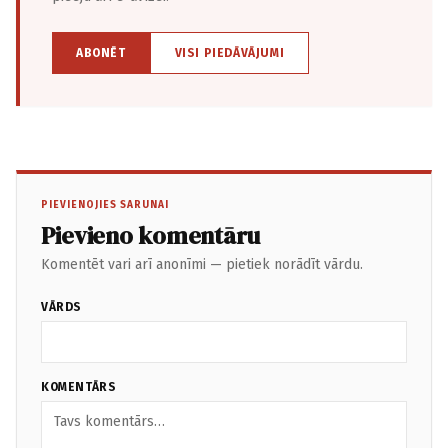
ABONĒT
VISI PIEDĀVĀJUMI
PIEVIENOJIES SARUNAI
Pievieno komentāru
Komentēt vari arī anonīmi — pietiek norādīt vārdu.
VĀRDS
KOMENTĀRS