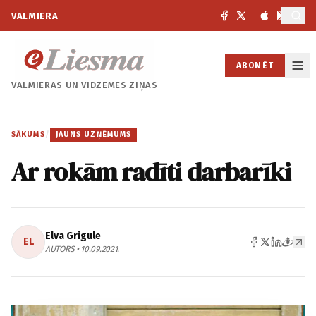
VALMIERA
ABONĒT
VALMIERAS UN
VIDZEMES ZIŅAS
SĀKUMS
/
JAUNS UZŅĒMUMS
Ar rokām radīti darbarīki
Elva Grigule
EL
AUTORS • 10.09.2021.