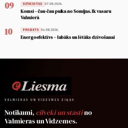
09
07.08.2026.
DZĪVESSTILS
Komsi – čau-čau puika no Somijas. Ik vasaru
Valmierā
10
04.08.2026.
PROJEKTS
Energoefektīvs – labāks un lētāks dzīvošanai
VALMIERAS UN VIDZEMES ZIŅAS
Notikumi,
cilvēki un stāsti
no
Valmieras un Vidzemes.