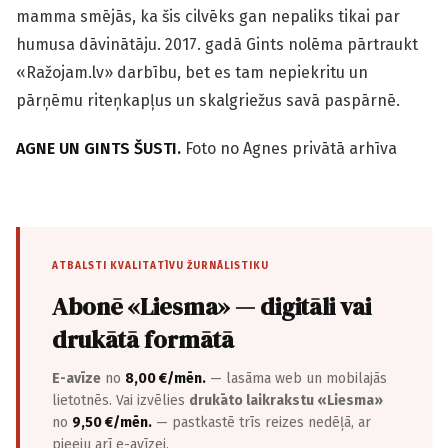
mamma smējās, ka šis cilvēks gan nepaliks tikai par
humusa dāvinātāju. 2017. gadā Gints nolēma pārtraukt
«Ražojam.lv» darbību, bet es tam nepiekritu un
pārņēmu riteņkapļus un skalgriežus savā paspārnē.
AGNE UN GINTS ŠUSTI.
Foto no Agnes privātā arhīva
ATBALSTI KVALITATĪVU ŽURNĀLISTIKU
Abonē «Liesma» — digitāli vai
drukātā formātā
E-avīze
no
8,00 €/mēn.
— lasāma web un mobilajās
lietotnēs. Vai izvēlies
drukāto laikrakstu «Liesma»
no
9,50 €/mēn.
— pastkastē trīs reizes nedēļā, ar
pieeju arī e-avīzei.