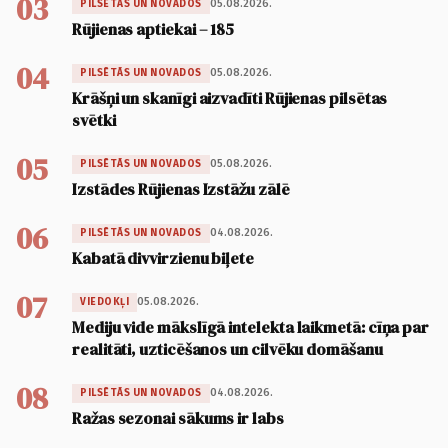
03
05.08.2026.
PILSĒTĀS UN NOVADOS
Rūjienas aptiekai – 185
04
05.08.2026.
PILSĒTĀS UN NOVADOS
Krāšņi un skanīgi aizvadīti Rūjienas pilsētas
svētki
05
05.08.2026.
PILSĒTĀS UN NOVADOS
Izstādes Rūjienas Izstāžu zālē
06
04.08.2026.
PILSĒTĀS UN NOVADOS
Kabatā divvirzienu biļete
07
05.08.2026.
VIEDOKĻI
Mediju vide mākslīgā intelekta laikmetā: cīņa par
realitāti, uzticēšanos un cilvēku domāšanu
08
04.08.2026.
PILSĒTĀS UN NOVADOS
Ražas sezonai sākums ir labs