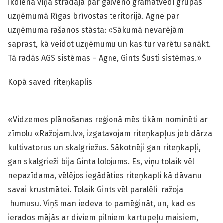
ikdienā viņa strādāja par galveno grāmatvedi grupas
uzņēmumā Rīgas brīvostas teritorijā. Agne par
uzņēmuma rašanos stāsta: «Sākumā nevarējām
saprast, kā veidot uzņēmumu un kas tur varētu sanākt.
Tā radās AGS sistēmas – Agne, Gints Šusti sistēmas.»
Kopā saved riteņkaplis
«Vidzemes plānošanas reģionā mēs tikām nominēti ar
zīmolu «Ražojam.lv», izgatavojam riteņkapļus jeb dārza
kultivatorus un skalgriežus. Sākotnēji gan riteņkapļi,
gan skalgrieži bija Ginta lolojums. Es, viņu tolaik vēl
nepazīdama, vēlējos iegādāties riteņkapli kā dāvanu
savai krustmātei. Tolaik Gints vēl paralēli ražoja
humusu. Viņš man iedeva to pamēģināt, un, kad es
ierados mājās ar diviem pilniem kartupeļu maisiem,