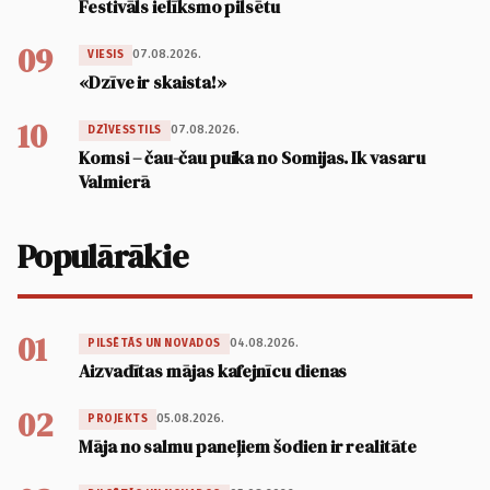
Festivāls ielīksmo pilsētu
09
07.08.2026.
VIESIS
«Dzīve ir skaista!»
10
07.08.2026.
DZĪVESSTILS
Komsi – čau-čau puika no Somijas. Ik vasaru
Valmierā
Populārākie
01
04.08.2026.
PILSĒTĀS UN NOVADOS
Aizvadītas mājas kafejnīcu dienas
02
05.08.2026.
PROJEKTS
Māja no salmu paneļiem šodien ir realitāte