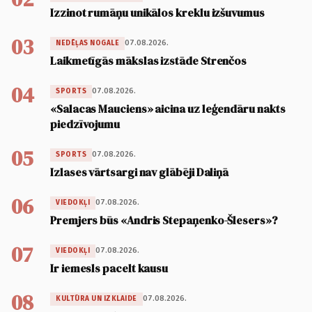
Izzinot rumāņu unikālos kreklu izšuvumus
03
07.08.2026.
NEDĒĻAS NOGALE
Laikmetīgās mākslas izstāde Strenčos
04
07.08.2026.
SPORTS
«Salacas Mauciens» aicina uz leģendāru nakts
piedzīvojumu
05
07.08.2026.
SPORTS
Izlases vārtsargi nav glābēji Daliņā
06
07.08.2026.
VIEDOKĻI
Premjers būs «Andris Stepaņenko-Šlesers»?
07
07.08.2026.
VIEDOKĻI
Ir iemesls pacelt kausu
08
07.08.2026.
KULTŪRA UN IZKLAIDE