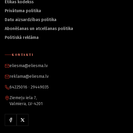
Ētikas kodekss
Privātuma politika
Datu aizsardzības politika
Abonēšanas un atcelšanas politika
Politiskā reklāma
KONTAKTI
eliesma@eliesma.lv
reklama@eliesma.lv
64225016 · 29449035
Ziemeļu iela 7,
Valmiera, LV-4201