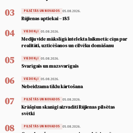
03
05.08.2026.
PILSĒTĀS UN NOVADOS
Rūjienas aptiekai – 185
04
05.08.2026.
VIEDOKĻI
Mediju vide mākslīgā intelekta laikmetā: cīņa par
realitāti, uzticēšanos un cilvēku domāšanu
05
05.08.2026.
VIEDOKĻI
Svarīgais un mazsvarīgais
06
05.08.2026.
VIEDOKĻI
Nebeidzama tīklu kārtošana
07
05.08.2026.
PILSĒTĀS UN NOVADOS
Krāšņi un skanīgi aizvadīti Rūjienas pilsētas
svētki
08
05.08.2026.
PILSĒTĀS UN NOVADOS