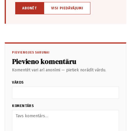
ABONĒT
VISI PIEDĀVĀJUMI
PIEVIENOJIES SARUNAI
Pievieno komentāru
Komentēt vari arī anonīmi — pietiek norādīt vārdu.
VĀRDS
KOMENTĀRS