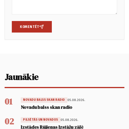
KOMENTĒT
Jaunākie
01
05.08.2026.
NOVADU BALSS SKAN RADIO
Novadu balss skan radio
02
05.08.2026.
PILSĒTĀS UN NOVADOS
Izstādes Rūjienas Izstāžu zālē