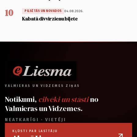
10
04.08.2026.
PILSĒTĀS UN NOVADOS
Kabatā divvirzienu biļete
VALMIERAS UN VIDZEMES ZIŅAS
Notikumi,
cilvēki un stāsti
no
Valmieras un Vidzemes.
NEATKARĪGI · VIETĒJI
KĻŪSTI PAR LASĪTĀJU