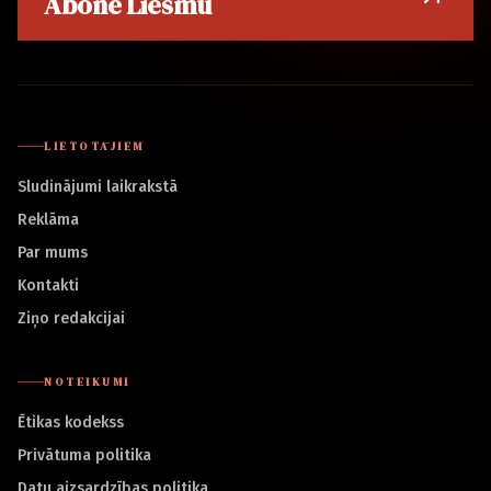
Abonē Liesmu
LIETOTĀJIEM
Sludinājumi laikrakstā
Reklāma
Par mums
Kontakti
Ziņo redakcijai
NOTEIKUMI
Ētikas kodekss
Privātuma politika
Datu aizsardzības politika