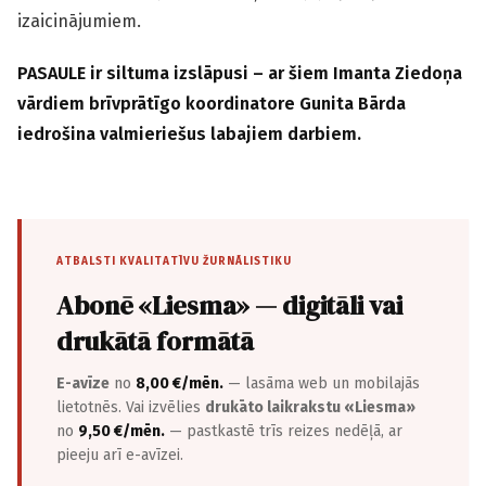
izaicinājumiem.
PASAULE ir siltuma izslāpusi – ar šiem Imanta Ziedoņa
vārdiem brīvprātīgo koordinatore Gunita Bārda
iedrošina valmieriešus labajiem darbiem.
ATBALSTI KVALITATĪVU ŽURNĀLISTIKU
Abonē «Liesma» — digitāli vai
drukātā formātā
E-avīze
no
8,00 €/mēn.
— lasāma web un mobilajās
lietotnēs. Vai izvēlies
drukāto laikrakstu «Liesma»
no
9,50 €/mēn.
— pastkastē trīs reizes nedēļā, ar
pieeju arī e-avīzei.