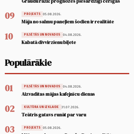
Graudu raža: prognozes piesardzīgi cerīgas
09
05.08.2026.
PROJEKTS
Māja no salmu paneļiem šodien ir realitāte
10
04.08.2026.
PILSĒTĀS UN NOVADOS
Kabatā divvirzienu biļete
Populārākie
01
04.08.2026.
PILSĒTĀS UN NOVADOS
Aizvadītas mājas kafejnīcu dienas
02
31.07.2026.
KULTŪRA UN IZKLAIDE
Teātris gatavs runāt par varu
03
05.08.2026.
PROJEKTS