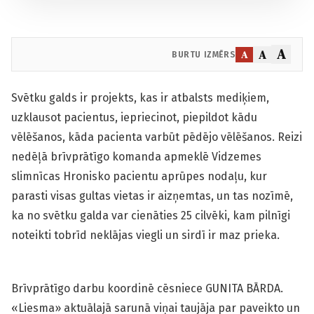
A
A
A
BURTU IZMĒRS
Svētku galds ir projekts, kas ir atbalsts mediķiem,
uzklausot pacientus, iepriecinot, piepildot kādu
vēlēšanos, kāda pacienta varbūt pēdējo vēlēšanos. Reizi
nedēļā brīvprātīgo komanda apmeklē Vidzemes
slimnīcas Hronisko pacientu aprūpes nodaļu, kur
parasti visas gultas vietas ir aizņemtas, un tas nozīmē,
ka no svētku galda var cienāties 25 cilvēki, kam pilnīgi
noteikti tobrīd neklājas viegli un sirdī ir maz prieka.
Brīvprātīgo darbu koordinē cēsniece GUNITA BĀRDA.
«Liesma» aktuālajā sarunā viņai taujāja par paveikto un