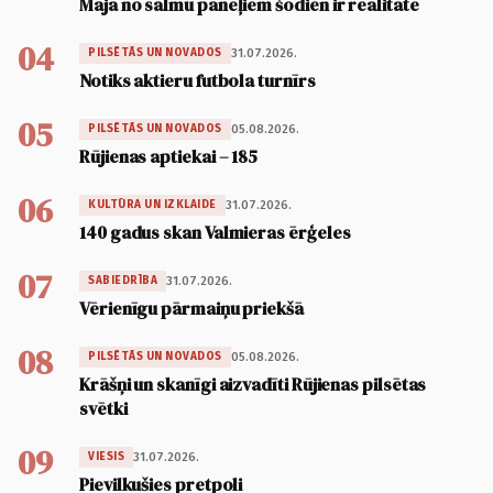
Māja no salmu paneļiem šodien ir realitāte
04
31.07.2026.
PILSĒTĀS UN NOVADOS
Notiks aktieru futbola turnīrs
05
05.08.2026.
PILSĒTĀS UN NOVADOS
Rūjienas aptiekai – 185
06
31.07.2026.
KULTŪRA UN IZKLAIDE
140 gadus skan Valmieras ērģeles
07
31.07.2026.
SABIEDRĪBA
Vērienīgu pārmaiņu priekšā
08
05.08.2026.
PILSĒTĀS UN NOVADOS
Krāšņi un skanīgi aizvadīti Rūjienas pilsētas
svētki
09
31.07.2026.
VIESIS
Pievilkušies pretpoli