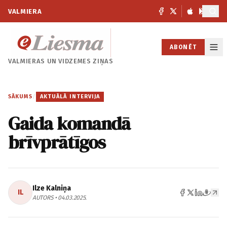
VALMIERA
ABONĒT
VALMIERAS UN
VIDZEMES ZIŅAS
SĀKUMS
/
AKTUĀLĀ INTERVIJA
Gaida komandā
brīvprātīgos
Ilze Kalniņa
IL
AUTORS • 04.03.2025.