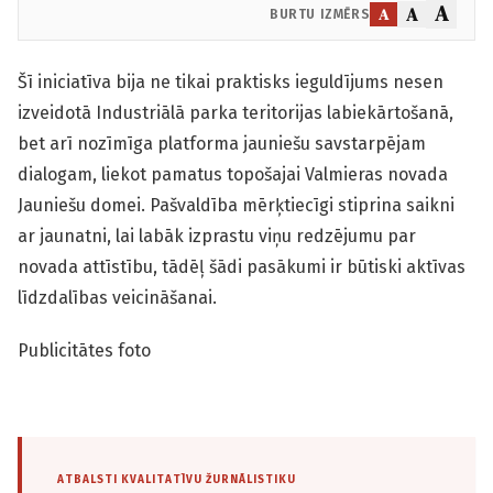
A
A
A
BURTU IZMĒRS
Šī iniciatīva bija ne tikai praktisks ieguldījums nesen
izveidotā Industriālā parka teritorijas labiekārtošanā,
bet arī nozīmīga platforma jauniešu savstarpējam
dialogam, liekot pamatus topošajai Valmieras novada
Jauniešu domei. Pašvaldība mērķtiecīgi stiprina saik­ni
ar jaunatni, lai labāk izprastu viņu redzējumu par
novada attīstību, tādēļ šādi pasākumi ir būtiski aktīvas
līdzdalības veicināšanai.
Publicitātes foto
ATBALSTI KVALITATĪVU ŽURNĀLISTIKU