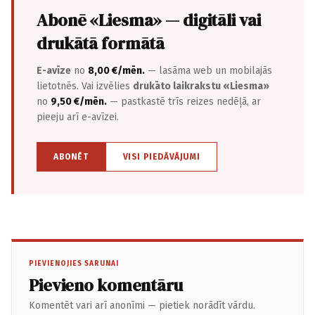
Abonē «Liesma» — digitāli vai
drukātā formātā
E-avīze
no
8,00 €/mēn.
— lasāma web un mobilajās
lietotnēs. Vai izvēlies
drukāto laikrakstu «Liesma»
no
9,50 €/mēn.
— pastkastē trīs reizes nedēļā, ar
pieeju arī e-avīzei.
ABONĒT
VISI PIEDĀVĀJUMI
PIEVIENOJIES SARUNAI
Pievieno komentāru
Komentēt vari arī anonīmi — pietiek norādīt vārdu.