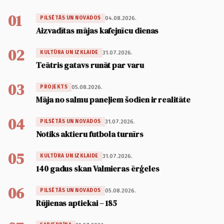
01
04.08.2026.
PILSĒTĀS UN NOVADOS
Aizvadītas mājas kafejnīcu dienas
02
31.07.2026.
KULTŪRA UN IZKLAIDE
Teātris gatavs runāt par varu
03
05.08.2026.
PROJEKTS
Māja no salmu paneļiem šodien ir realitāte
04
31.07.2026.
PILSĒTĀS UN NOVADOS
Notiks aktieru futbola turnīrs
05
31.07.2026.
KULTŪRA UN IZKLAIDE
140 gadus skan Valmieras ērģeles
06
05.08.2026.
PILSĒTĀS UN NOVADOS
Rūjienas aptiekai – 185