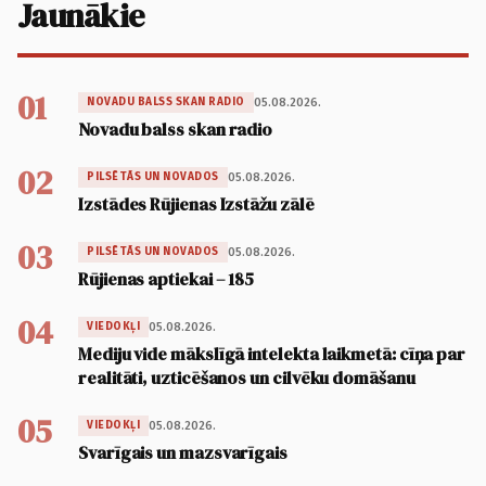
Jaunākie
01
05.08.2026.
NOVADU BALSS SKAN RADIO
Novadu balss skan radio
02
05.08.2026.
PILSĒTĀS UN NOVADOS
Izstādes Rūjienas Izstāžu zālē
03
05.08.2026.
PILSĒTĀS UN NOVADOS
Rūjienas aptiekai – 185
04
05.08.2026.
VIEDOKĻI
Mediju vide mākslīgā intelekta laikmetā: cīņa par
realitāti, uzticēšanos un cilvēku domāšanu
05
05.08.2026.
VIEDOKĻI
Svarīgais un mazsvarīgais