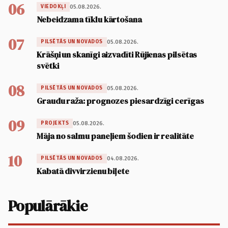
06
05.08.2026.
VIEDOKĻI
Nebeidzama tīklu kārtošana
07
05.08.2026.
PILSĒTĀS UN NOVADOS
Krāšņi un skanīgi aizvadīti Rūjienas pilsētas
svētki
08
05.08.2026.
PILSĒTĀS UN NOVADOS
Graudu raža: prognozes piesardzīgi cerīgas
09
05.08.2026.
PROJEKTS
Māja no salmu paneļiem šodien ir realitāte
10
04.08.2026.
PILSĒTĀS UN NOVADOS
Kabatā divvirzienu biļete
Populārākie