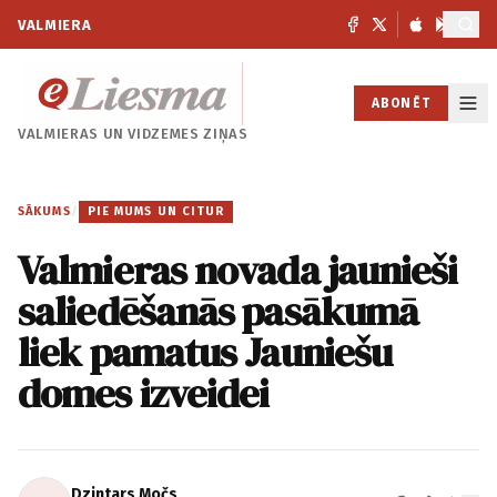
VALMIERA
ABONĒT
VALMIERAS UN
VIDZEMES ZIŅAS
SĀKUMS
/
PIE MUMS UN CITUR
Valmieras novada jaunieši
saliedēšanās pasākumā
liek pamatus Jauniešu
domes izveidei
Dzintars Močs