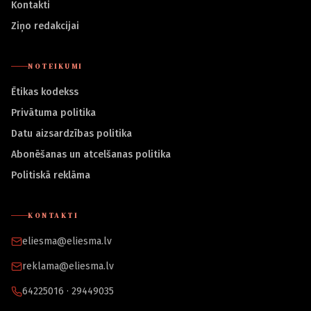
Kontakti
Ziņo redakcijai
NOTEIKUMI
Ētikas kodekss
Privātuma politika
Datu aizsardzības politika
Abonēšanas un atcelšanas politika
Politiskā reklāma
KONTAKTI
eliesma@eliesma.lv
reklama@eliesma.lv
64225016 · 29449035