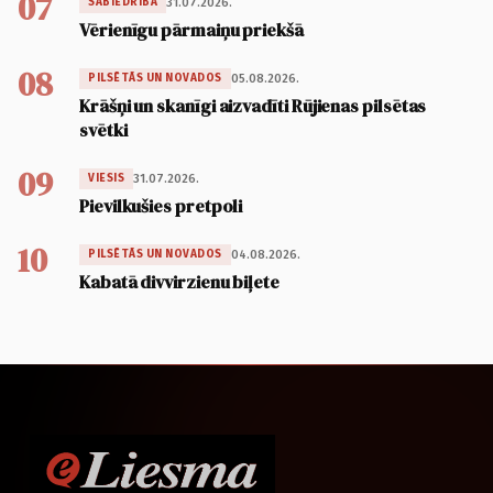
07
31.07.2026.
SABIEDRĪBA
Vērienīgu pārmaiņu priekšā
08
05.08.2026.
PILSĒTĀS UN NOVADOS
Krāšņi un skanīgi aizvadīti Rūjienas pilsētas
svētki
09
31.07.2026.
VIESIS
Pievilkušies pretpoli
10
04.08.2026.
PILSĒTĀS UN NOVADOS
Kabatā divvirzienu biļete