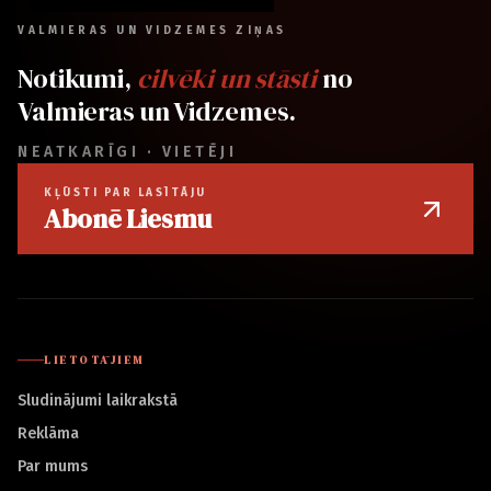
VALMIERAS UN VIDZEMES ZIŅAS
Notikumi,
cilvēki un stāsti
no
Valmieras un Vidzemes.
NEATKARĪGI · VIETĒJI
KĻŪSTI PAR LASĪTĀJU
Abonē Liesmu
LIETOTĀJIEM
Sludinājumi laikrakstā
Reklāma
Par mums