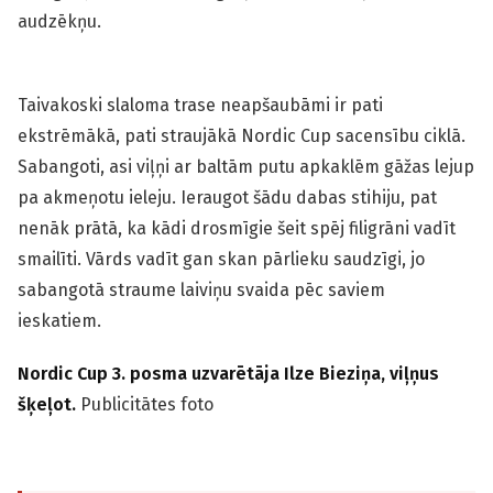
audzēkņu.
Taivakoski slaloma trase neapšaubāmi ir pati
ekstrēmākā, pati straujākā Nordic Cup sacensību ciklā.
Sabangoti, asi viļņi ar baltām putu apkaklēm gāžas lejup
pa akmeņotu ieleju. Ieraugot šādu dabas stihiju, pat
nenāk prātā, ka kādi drosmīgie šeit spēj filigrāni vadīt
smailīti. Vārds vadīt gan skan pārlieku saudzīgi, jo
sabangotā straume laiviņu svaida pēc saviem
ieskatiem.
Nordic Cup 3. posma uzvarētāja Ilze Bieziņa, viļņus
šķeļot.
Publicitātes foto