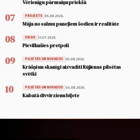
Vērienīgu pārmaiņu priekšā
07
05.08.2026.
PROJEKTS
Māja no salmu paneļiem šodien ir realitāte
08
31.07.2026.
VIESIS
Pievilkušies pretpoli
09
05.08.2026.
PILSĒTĀS UN NOVADOS
Krāšņi un skanīgi aizvadīti Rūjienas pilsētas
svētki
10
04.08.2026.
PILSĒTĀS UN NOVADOS
Kabatā divvirzienu biļete