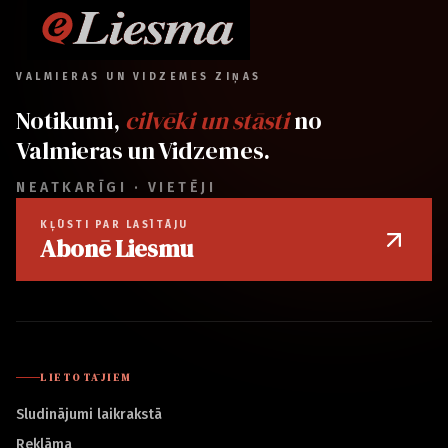
VALMIERAS UN VIDZEMES ZIŅAS
Notikumi,
cilvēki un stāsti
no
Valmieras un Vidzemes.
NEATKARĪGI · VIETĒJI
KĻŪSTI PAR LASĪTĀJU
Abonē Liesmu
LIETOTĀJIEM
Sludinājumi laikrakstā
Reklāma