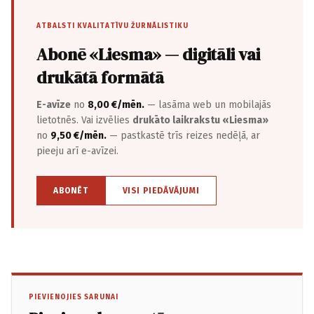
ATBALSTI KVALITATĪVU ŽURNĀLISTIKU
Abonē «Liesma» — digitāli vai
drukātā formātā
E-avīze
no
8,00 €/mēn.
— lasāma web un mobilajās
lietotnēs. Vai izvēlies
drukāto laikrakstu «Liesma»
no
9,50 €/mēn.
— pastkastē trīs reizes nedēļā, ar
pieeju arī e-avīzei.
ABONĒT
VISI PIEDĀVĀJUMI
PIEVIENOJIES SARUNAI