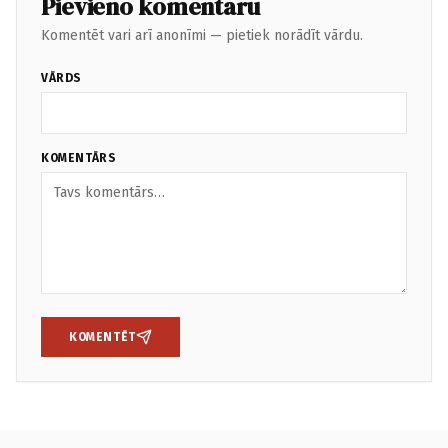
Pievieno komentāru
Komentēt vari arī anonīmi — pietiek norādīt vārdu.
VĀRDS
KOMENTĀRS
KOMENTĒT