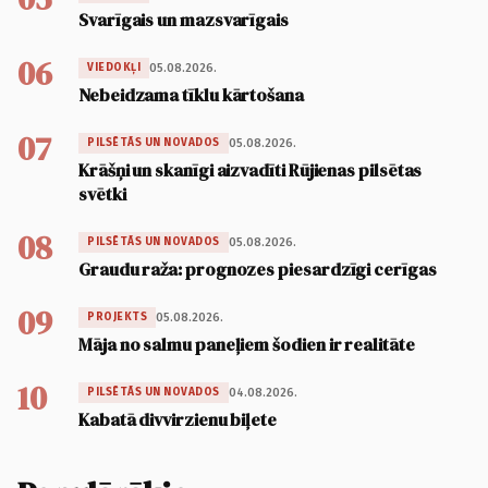
Svarīgais un mazsvarīgais
06
05.08.2026.
VIEDOKĻI
Nebeidzama tīklu kārtošana
07
05.08.2026.
PILSĒTĀS UN NOVADOS
Krāšņi un skanīgi aizvadīti Rūjienas pilsētas
svētki
08
05.08.2026.
PILSĒTĀS UN NOVADOS
Graudu raža: prognozes piesardzīgi cerīgas
09
05.08.2026.
PROJEKTS
Māja no salmu paneļiem šodien ir realitāte
10
04.08.2026.
PILSĒTĀS UN NOVADOS
Kabatā divvirzienu biļete