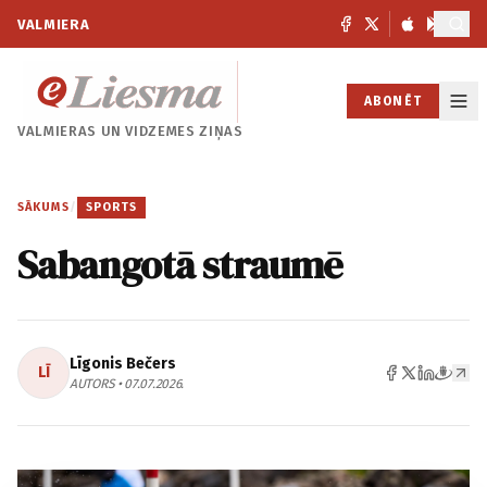
VALMIERA
ABONĒT
VALMIERAS UN
VIDZEMES ZIŅAS
SĀKUMS
/
SPORTS
Sabangotā straumē
Līgonis Bečers
LĪ
AUTORS • 07.07.2026.