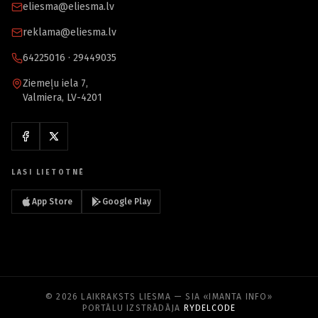
eliesma@eliesma.lv
reklama@eliesma.lv
64225016 · 29449035
Ziemeļu iela 7,
Valmiera, LV-4201
LASI LIETOTNĒ
App Store
Google Play
© 2026 LAIKRAKSTS LIESMA — SIA «IMANTA INFO»
PORTĀLU IZSTRĀDĀJA
RYDELCODE