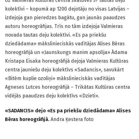
Uz Valmieras Kultūras centra skatuves 57 tautas deju
kolektīvi – kopumā ap 1200 dejotāju no visas Latvijas –
izdejoja gan pieredzes bagātu, gan jaunās paaudzes
autoru horeogrāfijas. Trīs no tām izdejoja Valmieras
novada tautas deju kolektīvi. «Es pa priekšu
dziedādama» mākslinieciskās vadītājas Alises Bēras
horeogrāfijā un «Jaunskungs manim apsolīja» Ādama
Kristapa Eisaka horeogrāfijā dejoja Valmieras Kultūras
centra jauniešu deju kolektīvs «Sadancis», savukārt
«Bitēm kuplie ozoliņi» mākslinieciskās vadītājas
Agneses Lutces horeogrāfijā – Trikātas Kultūras centra
vidējās paaudzes deju kolektīvs «Dzieti».
«SADANCIS» dejo «Es pa priekšu dziedādama» Alises
Bēras horeogrāfijā.
Andra Ķestera foto