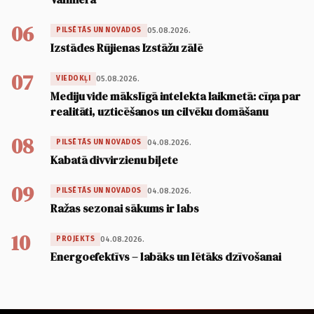
06
05.08.2026.
PILSĒTĀS UN NOVADOS
Izstādes Rūjienas Izstāžu zālē
07
05.08.2026.
VIEDOKĻI
Mediju vide mākslīgā intelekta laikmetā: cīņa par
realitāti, uzticēšanos un cilvēku domāšanu
08
04.08.2026.
PILSĒTĀS UN NOVADOS
Kabatā divvirzienu biļete
09
04.08.2026.
PILSĒTĀS UN NOVADOS
Ražas sezonai sākums ir labs
10
04.08.2026.
PROJEKTS
Energoefektīvs – labāks un lētāks dzīvošanai