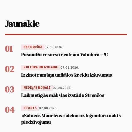
Jaunākie
01
07.08.2026.
SABIEDRĪBA
Pusaudžu resursu centram Valmierā – 5!
02
07.08.2026.
KULTŪRA UN IZKLAIDE
Izzinot rumāņu unikālos kreklu izšuvumus
03
07.08.2026.
NEDĒĻAS NOGALE
Laikmetīgās mākslas izstāde Strenčos
04
07.08.2026.
SPORTS
«Salacas Mauciens» aicina uz leģendāru nakts
piedzīvojumu