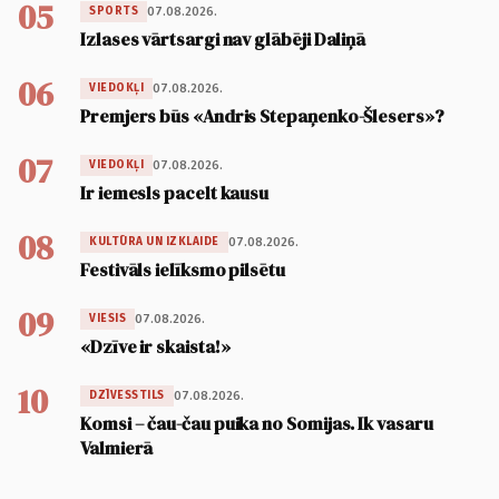
05
07.08.2026.
SPORTS
Izlases vārtsargi nav glābēji Daliņā
06
07.08.2026.
VIEDOKĻI
Premjers būs «Andris Stepaņenko-Šlesers»?
07
07.08.2026.
VIEDOKĻI
Ir iemesls pacelt kausu
08
07.08.2026.
KULTŪRA UN IZKLAIDE
Festivāls ielīksmo pilsētu
09
07.08.2026.
VIESIS
«Dzīve ir skaista!»
10
07.08.2026.
DZĪVESSTILS
Komsi – čau-čau puika no Somijas. Ik vasaru
Valmierā