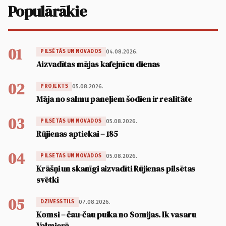
Populārākie
01
04.08.2026.
PILSĒTĀS UN NOVADOS
Aizvadītas mājas kafejnīcu dienas
02
05.08.2026.
PROJEKTS
Māja no salmu paneļiem šodien ir realitāte
03
05.08.2026.
PILSĒTĀS UN NOVADOS
Rūjienas aptiekai – 185
04
05.08.2026.
PILSĒTĀS UN NOVADOS
Krāšņi un skanīgi aizvadīti Rūjienas pilsētas
svētki
05
07.08.2026.
DZĪVESSTILS
Komsi – čau-čau puika no Somijas. Ik vasaru
Valmierā