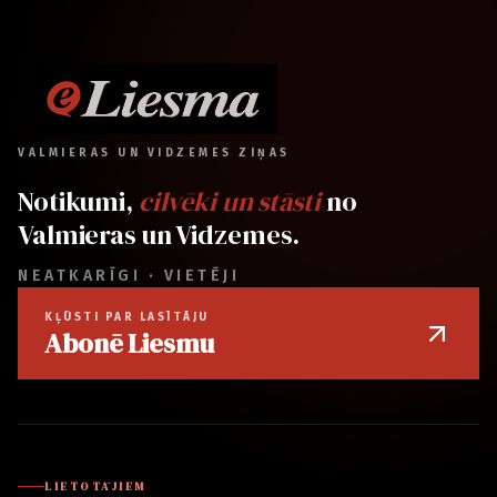
VALMIERAS UN VIDZEMES ZIŅAS
Notikumi,
cilvēki un stāsti
no
Valmieras un Vidzemes.
NEATKARĪGI · VIETĒJI
KĻŪSTI PAR LASĪTĀJU
Abonē Liesmu
LIETOTĀJIEM