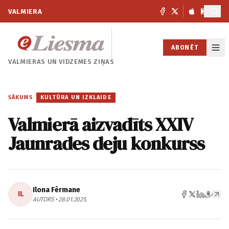
VALMIERA
ABONĒT
VALMIERAS UN
VIDZEMES ZIŅAS
SĀKUMS
/
KULTŪRA UN IZKLAIDE
Valmierā aizvadīts XXIV
Jaunrades deju konkurss
Ilona Fērmane
IL
AUTORS • 28.01.2025.