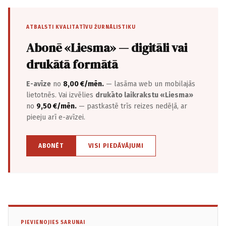
ATBALSTI KVALITATĪVU ŽURNĀLISTIKU
Abonē «Liesma» — digitāli vai
drukātā formātā
E-avīze
no
8,00 €/mēn.
— lasāma web un mobilajās
lietotnēs. Vai izvēlies
drukāto laikrakstu «Liesma»
no
9,50 €/mēn.
— pastkastē trīs reizes nedēļā, ar
pieeju arī e-avīzei.
ABONĒT
VISI PIEDĀVĀJUMI
PIEVIENOJIES SARUNAI