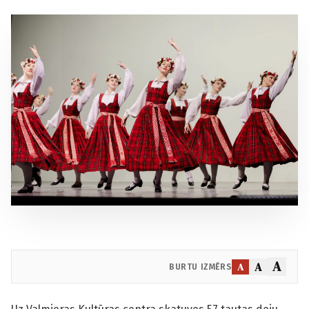
A
A
A
BURTU IZMĒRS