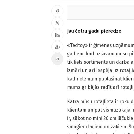
Jau četru gadu pieredze
«Tedtoy» ir ģimenes uzņēmums,
gadiem, kad uzšuvām mūsu pir
tik liels sortiments un darba a
izmēri un arī iespēja uz rotaļl
kad nolēmām paplašināt klientu a
mums gribējās radīt arī rotaļl
Katra mūsu rotaļlieta ir roku
klientam un pat vismazākajai ro
ir, sākot no mini 20 cm lāčuki
smagiem lāčiem un zaķiem. Šuj