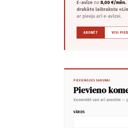
E-avīze
no
8,00 €/mēn.
drukāto laikrakstu «L
ar pieeju arī e-avīzei.
ABONĒT
VISI PIE
PIEVIENOJIES SARUNAI
Pievieno kom
Komentēt vari arī anonīmi — p
VĀRDS