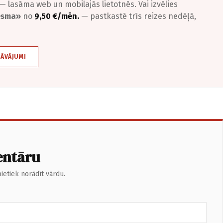
— lasāma web un mobilajās lietotnēs. Vai izvēlies
iesma»
no
9,50 €/mēn.
— pastkastē trīs reizes nedēļā,
DĀVĀJUMI
entāru
ietiek norādīt vārdu.