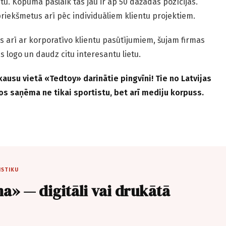
etu. Kopumā pašlaik tās jau ir ap 50 dažādas pozīcijas.
riekšmetus arī pēc individuāliem klientu projektiem.
s arī ar korporatīvo klientu pasūtījumiem, šujam firmas
s logo un daudz citu interesantu lietu.
ausu vietā «Tedtoy» darinātie pingvīni! Tie no Latvijas
 tos saņēma ne tikai sportistu, bet arī mediju korpuss.
ISTIKU
a» — digitāli vai drukātā