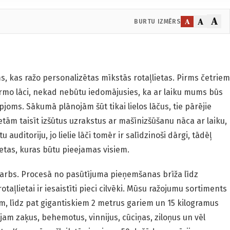
A
A
A
BURTU IZMĒRS
 kas ražo personalizētas mīkstās rotaļlietas. Pirms četriem
mo lāci, nekad nebūtu iedomājusies, ka ar laiku mums būs
pjoms. Sākumā plānojām šūt tikai lielos lāčus, tie pārējie
ietām taisīt izšūtus uzrakstus ar mašīnizšūšanu nāca ar laiku,
uditoriju, jo lielie lāči tomēr ir salīdzinoši dārgi, tādēļ
ietas, kuras būtu pieejamas visiem.
 darbs. Procesā no pasūtījuma pieņemšanas brīža līdz
taļlietai ir iesaistīti pieci cilvēki. Mūsu ražojumu sortiments
em, līdz pat gigantiskiem 2 metrus gariem un 15 kilogramus
am zaķus, behemotus, vinnijus, cūciņas, ziloņus un vēl