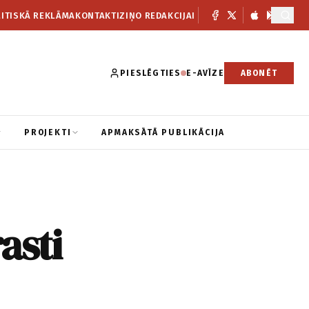
ITISKĀ REKLĀMA
KONTAKTI
ZIŅO REDAKCIJAI
PIESLĒGTIES
E-AVĪZE
ABONĒT
PROJEKTI
APMAKSĀTĀ PUBLIKĀCIJA
asti