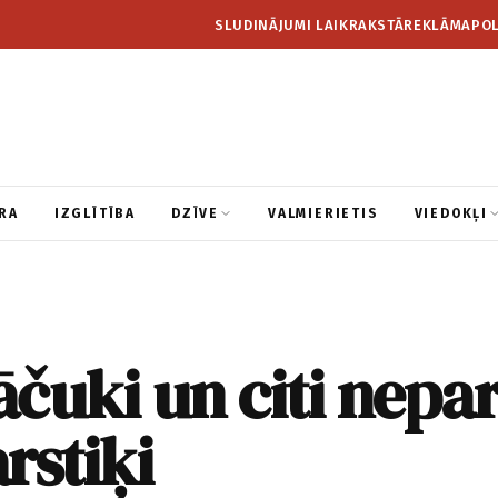
SLUDINĀJUMI LAIKRAKSTĀ
REKLĀMA
POL
RA
IZGLĪTĪBA
DZĪVE
VALMIERIETIS
VIEDOKĻI
lāčuki un citi nepar
rstiķi