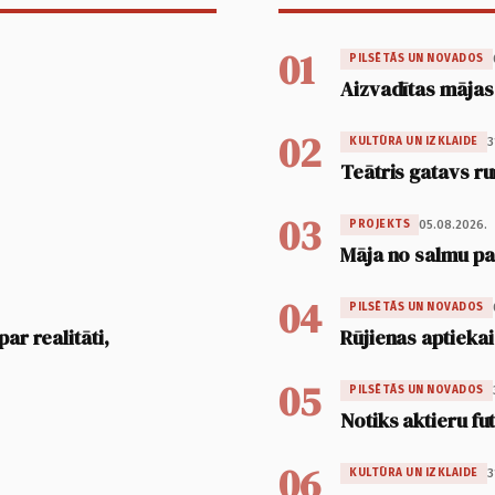
01
PILSĒTĀS UN NOVADOS
Aizvadītas mājas
02
3
KULTŪRA UN IZKLAIDE
Teātris gatavs ru
03
05.08.2026.
PROJEKTS
Māja no salmu pan
04
PILSĒTĀS UN NOVADOS
ar realitāti,
Rūjienas aptiekai
05
PILSĒTĀS UN NOVADOS
Notiks aktieru fu
06
3
KULTŪRA UN IZKLAIDE