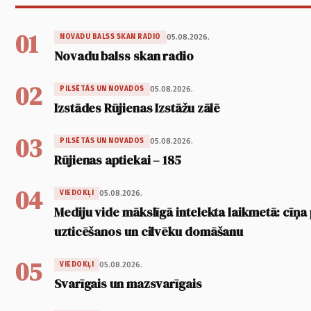
01
05.08.2026.
NOVADU BALSS SKAN RADIO
Novadu balss skan radio
02
05.08.2026.
PILSĒTĀS UN NOVADOS
Izstādes Rūjienas Izstāžu zālē
03
05.08.2026.
PILSĒTĀS UN NOVADOS
Rūjienas aptiekai – 185
04
05.08.2026.
VIEDOKĻI
Mediju vide mākslīgā intelekta laikmetā: cīņa p
uzticēšanos un cilvēku domāšanu
05
05.08.2026.
VIEDOKĻI
Svarīgais un mazsvarīgais