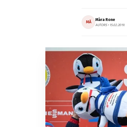
Māra Rone
MĀ
AUTORS • 15.02.2019.