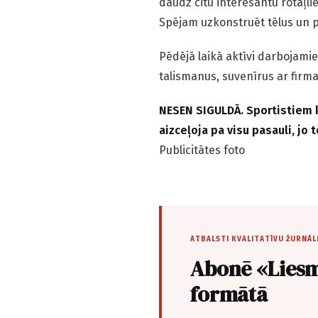
daudz citu interesantu rotaļli
Spējam uzkonstruēt tēlus un p
Pēdējā laikā aktīvi darbojamie
talismanus, suvenīrus ar firma
NESEN SIGULDĀ. Sportistiem k
aizceļoja pa visu pasauli, jo
Publicitātes foto
ATBALSTI KVALITATĪVU ŽURNĀL
Abonē «Liesm
formātā