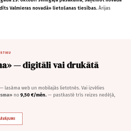
dīts Valmieras novadā» lietošanas tiesības.
Ārijas
ISTIKU
a» — digitāli vai drukātā
— lasāma web un mobilajās lietotnēs. Vai izvēlies
iesma»
no
9,50 €/mēn.
— pastkastē trīs reizes nedēļā,
DĀVĀJUMI