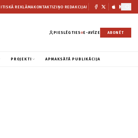
ITISKĀ REKLĀMA
KONTAKTI
ZIŅO REDAKCIJAI
PIESLĒGTIES
E-AVĪZE
ABONĒT
PROJEKTI
APMAKSĀTĀ PUBLIKĀCIJA