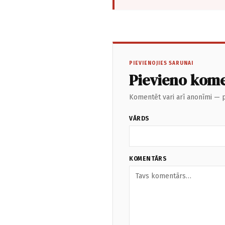
PIEVIENOJIES SARUNAI
Pievieno kom
Komentēt vari arī anonīmi — p
VĀRDS
KOMENTĀRS