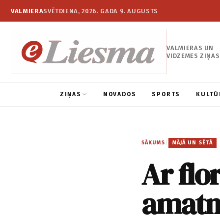
VALMIERA
SVĒTDIENA, 2026. GADA 9. AUGUSTS
VALMIERAS UN
VIDZEMES ZIŅAS
ZIŅAS
NOVADOS
SPORTS
KULTŪ
SĀKUMS
/
MĀJĀ UN SĒTĀ
Ar flo
amatn