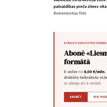
pašvaldības preču zīmes «Ra
Romanovskas foto
ATBALSTI KVALITATĪVU ŽURNĀL
Abonē «Liesm
formātā
E-avīze
no
8,00 €/mēn.
drukāto laikrakstu «L
ar pieeju arī e-avīzei.
ABONĒT
VISI PIE