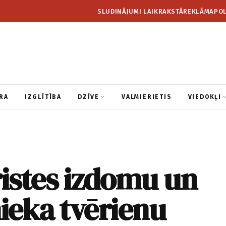
SLUDINĀJUMI LAIKRAKSTĀ
REKLĀMA
POL
RA
IZGLĪTĪBA
DZĪVE
VALMIERIETIS
VIEDOKĻI
ristes izdomu un
ieka tvērienu