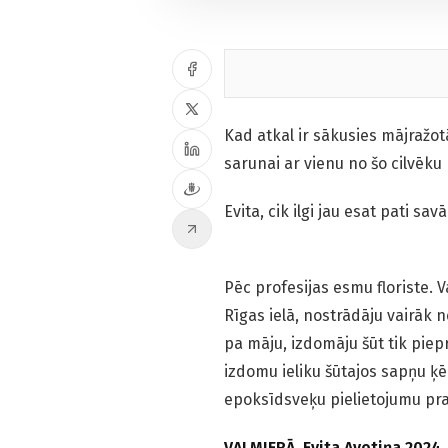
Kad atkal ir sākusies mājražotā
sarunai ar vienu no šo cilvēku
Evita, cik ilgi jau esat pati s
Pēc profesijas esmu floriste. 
Rīgas ielā, nostrādāju vairāk 
pa māju, izdomāju šūt tik piep
izdomu ieliku šūtajos sapņu ķē
epoksīdsveķu pielietojumu pra
VALMIERĀ. Evita Avotiņa 2024