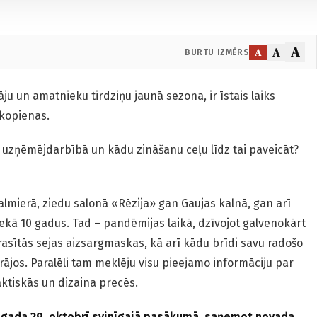
A
A
A
BURTU IZMĒRS
ju un amatnieku tirdziņu jaunā sezona, ir īstais laiks
 kopienas.
avā uzņēmējdarbībā un kādu zināšanu ceļu līdz tai paveicāt?
Valmierā, ziedu salonā «Rēzija» gan Gaujas kalnā, gan arī
nekā 10 gadus. Tad – pandēmijas laikā, dzīvojot galvenokārt
rasītās sejas aizsargmaskas, kā arī kādu brīdi savu radošo
rājos. Paralēli tam meklēju visu pieejamo informāciju par
ktiskās un dizaina precēs.
. gada 29. oktobrī svinīgajā pasākumā, saņemot novada