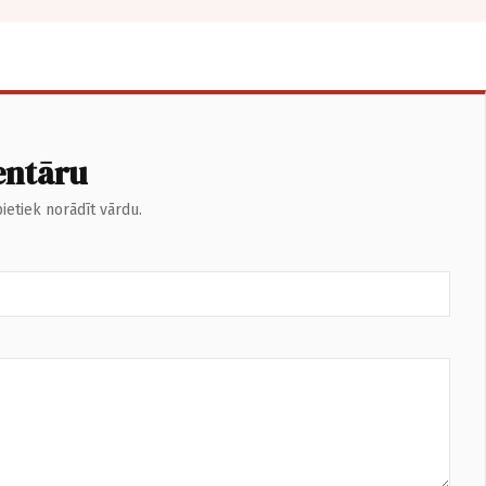
entāru
ietiek norādīt vārdu.