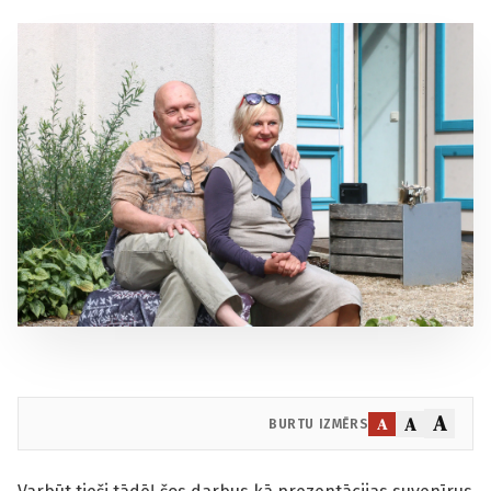
A
A
A
BURTU IZMĒRS