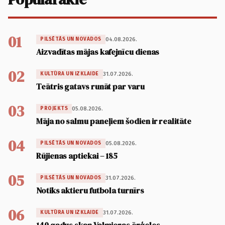
01
04.08.2026.
PILSĒTĀS UN NOVADOS
Aizvadītas mājas kafejnīcu dienas
02
31.07.2026.
KULTŪRA UN IZKLAIDE
Teātris gatavs runāt par varu
03
05.08.2026.
PROJEKTS
Māja no salmu paneļiem šodien ir realitāte
04
05.08.2026.
PILSĒTĀS UN NOVADOS
Rūjienas aptiekai – 185
05
31.07.2026.
PILSĒTĀS UN NOVADOS
Notiks aktieru futbola turnīrs
06
31.07.2026.
KULTŪRA UN IZKLAIDE