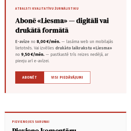
ATBALSTI KVALITATĪVU ŽURNĀLISTIKU
Abonē «Liesma» — digitāli vai
drukātā formātā
E-avīze
no
8,00 €/mēn.
— lasāma web un mobilajās
lietotnēs. Vai izvēlies
drukāto laikrakstu «Liesma»
no
9,50 €/mēn.
— pastkastē trīs reizes nedēļā, ar
pieeju arī e-avīzei.
ABONĒT
VISI PIEDĀVĀJUMI
PIEVIENOJIES SARUNAI
Pievieno komentāru