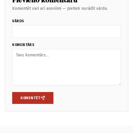
Komentēt vari arī anonīmi — pietiek norādīt vārdu.
VĀRDS
KOMENTĀRS
KOMENTĒT