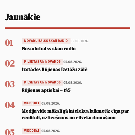
Jaunākie
01
05.08.2026.
NOVADU BALSS SKAN RADIO
Novadu balss skan radio
02
05.08.2026.
PILSĒTĀS UN NOVADOS
Izstādes Rūjienas Izstāžu zālē
03
05.08.2026.
PILSĒTĀS UN NOVADOS
Rūjienas aptiekai – 185
04
05.08.2026.
VIEDOKĻI
Mediju vide mākslīgā intelekta laikmetā: cīņa par
realitāti, uzticēšanos un cilvēku domāšanu
05
05.08.2026.
VIEDOKĻI