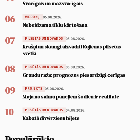
Svarīgais un mazsvarīgais
06
05.08.2026.
VIEDOKĻI
Nebeidzama tīklu kārtošana
07
05.08.2026.
PILSĒTĀS UN NOVADOS
Krāšņi un skanīgi aizvadīti Rūjienas pilsētas
svētki
08
05.08.2026.
PILSĒTĀS UN NOVADOS
Graudu raža: prognozes piesardzīgi cerīgas
09
05.08.2026.
PROJEKTS
Māja no salmu paneļiem šodien ir realitāte
10
04.08.2026.
PILSĒTĀS UN NOVADOS
Kabatā divvirzienu biļete
Populārākie