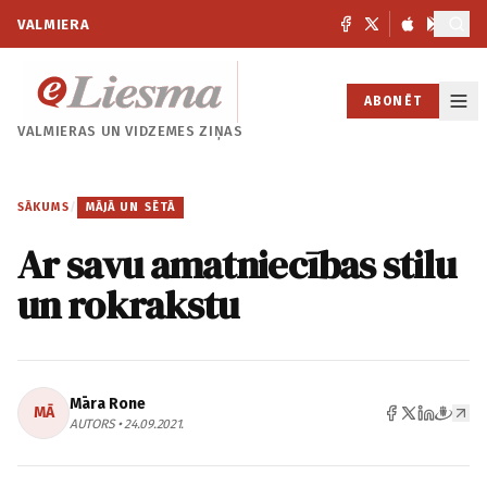
VALMIERA
ABONĒT
VALMIERAS UN
VIDZEMES ZIŅAS
SĀKUMS
/
MĀJĀ UN SĒTĀ
Ar savu amatniecības stilu
un rokrakstu
Māra Rone
MĀ
AUTORS • 24.09.2021.