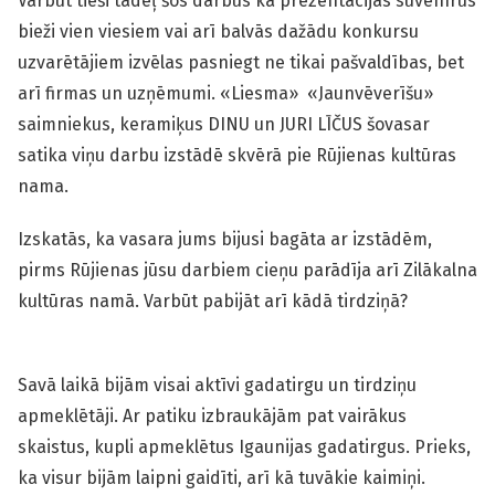
Varbūt tieši tādēļ šos darbus kā prezentācijas suvenīrus
bieži vien viesiem vai arī balvās dažādu konkursu
uzvarētājiem izvēlas pasniegt ne tikai pašvaldības, bet
arī firmas un uzņēmumi. «Liesma» «Jaunvēverīšu»
saimniekus, keramiķus DINU un JURI LĪČUS šovasar
satika viņu darbu izstādē skvērā pie Rūjienas kultūras
nama.
Izskatās, ka vasara jums bijusi bagāta ar izstādēm,
pirms Rūjienas jūsu darbiem cieņu parādīja arī Zilākalna
kultūras namā. Varbūt pabijāt arī kādā tirdziņā?
Savā laikā bijām visai aktīvi gadatirgu un tirdziņu
apmeklētāji. Ar patiku izbraukājām pat vairākus
skaistus, kupli apmeklētus Igaunijas gadatirgus. Prieks,
ka visur bijām laipni gaidīti, arī kā tuvākie kaimiņi.