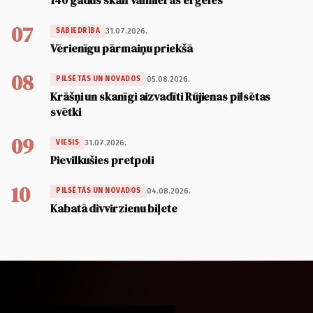
140 gadus skan Valmieras ērģeles
07
31.07.2026.
SABIEDRĪBA
Vērienīgu pārmaiņu priekšā
08
05.08.2026.
PILSĒTĀS UN NOVADOS
Krāšņi un skanīgi aizvadīti Rūjienas pilsētas
svētki
09
31.07.2026.
VIESIS
Pievilkušies pretpoli
10
04.08.2026.
PILSĒTĀS UN NOVADOS
Kabatā divvirzienu biļete