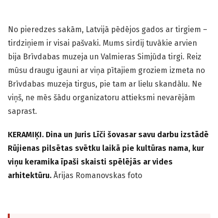
No pieredzes sakām, Latvijā pēdējos gados ar tirgiem –
tirdziņiem ir visai pašvaki. Mums sirdij tuvākie arvien
bija Brīvdabas muzeja un Valmieras Simjūda tirgi. Reiz
mūsu draugu igauni ar viņa pītajiem groziem izmeta no
Brīvdabas muzeja tirgus, pie tam ar lielu skandālu. Ne
viņš, ne mēs šādu organizatoru attieksmi nevarējām
saprast.
KERAMIĶI. Dina un Juris Līči šovasar savu darbu izstādē
Rūjienas pilsētas svētku laikā pie kultūras nama, kur
viņu keramika īpaši skaisti spēlējās ar vides
arhitektūru.
Ārijas Romanovskas foto