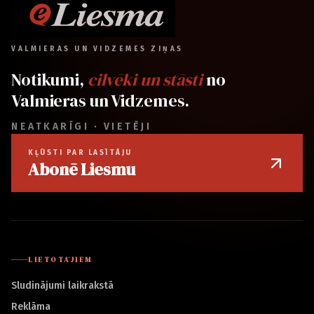
VALMIERAS UN VIDZEMES ZIŅAS
Notikumi,
cilvēki un stāsti
no
Valmieras un Vidzemes.
NEATKARĪGI · VIETĒJI
KĻŪSTI PAR LASĪTĀJU
Abonē Liesmu
LIETOTĀJIEM
Sludinājumi laikrakstā
Reklāma