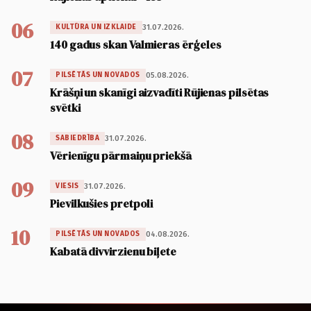
06
31.07.2026.
KULTŪRA UN IZKLAIDE
140 gadus skan Valmieras ērģeles
07
05.08.2026.
PILSĒTĀS UN NOVADOS
Krāšņi un skanīgi aizvadīti Rūjienas pilsētas
svētki
08
31.07.2026.
SABIEDRĪBA
Vērienīgu pārmaiņu priekšā
09
31.07.2026.
VIESIS
Pievilkušies pretpoli
10
04.08.2026.
PILSĒTĀS UN NOVADOS
Kabatā divvirzienu biļete