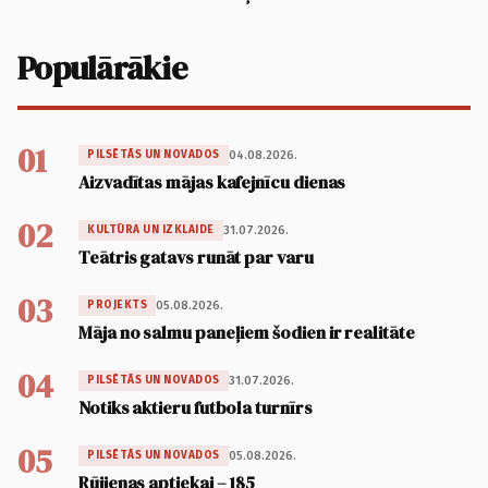
Populārākie
01
04.08.2026.
PILSĒTĀS UN NOVADOS
Aizvadītas mājas kafejnīcu dienas
02
31.07.2026.
KULTŪRA UN IZKLAIDE
Teātris gatavs runāt par varu
03
05.08.2026.
PROJEKTS
Māja no salmu paneļiem šodien ir realitāte
04
31.07.2026.
PILSĒTĀS UN NOVADOS
Notiks aktieru futbola turnīrs
05
05.08.2026.
PILSĒTĀS UN NOVADOS
Rūjienas aptiekai – 185