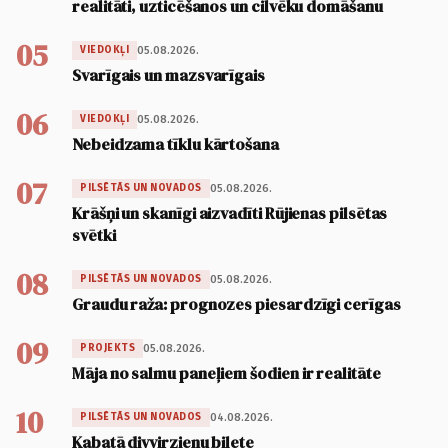
realitāti, uzticēšanos un cilvēku domāšanu
05
05.08.2026.
VIEDOKĻI
Svarīgais un mazsvarīgais
06
05.08.2026.
VIEDOKĻI
Nebeidzama tīklu kārtošana
07
05.08.2026.
PILSĒTĀS UN NOVADOS
Krāšņi un skanīgi aizvadīti Rūjienas pilsētas
svētki
08
05.08.2026.
PILSĒTĀS UN NOVADOS
Graudu raža: prognozes piesardzīgi cerīgas
09
05.08.2026.
PROJEKTS
Māja no salmu paneļiem šodien ir realitāte
10
04.08.2026.
PILSĒTĀS UN NOVADOS
Kabatā divvirzienu biļete