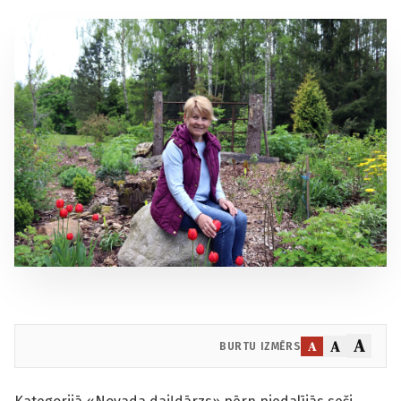
A
A
A
BURTU IZMĒRS