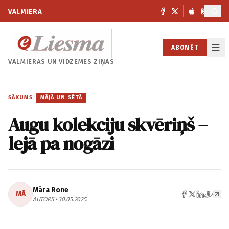
VALMIERA
ABONĒT
VALMIERAS UN
VIDZEMES ZIŅAS
SĀKUMS
/
MĀJĀ UN SĒTĀ
Augu kolekciju skvēriņš –
lejā pa nogāzi
Māra Rone
MĀ
AUTORS • 30.05.2025.