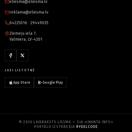
eliesma@eliesma.lv
reklama@eliesma.lv
64225016 · 29449035
Ziemeļu iela 7,
Valmiera, LV-4201
LASI LIETOTNĒ
App Store
Google Play
© 2026 LAIKRAKSTS LIESMA — SIA «IMANTA INFO»
PORTĀLU IZSTRĀDĀJA
RYDELCODE