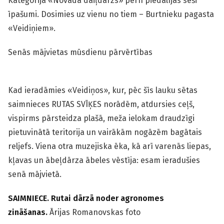
Kategorijā «Novada daiļdārzs» pērn piedalījās seši
īpašumi. Dosimies uz vienu no tiem – Burtnieku pagasta
«Veidiņiem».
Senās mājvietas mūsdienu pārvērtības
Kad ieradāmies «Veidiņos», kur, pēc šīs lauku sētas
saimnieces RUTAS SVĪĶES norādēm, atdursies ceļš,
vispirms pārsteidza plašā, meža ielokam draudzīgi
pietuvinātā teritorija un vairākām nogāzēm bagātais
reljefs. Viena otra muzejiska ēka, kā arī varenās liepas,
kļavas un ābeļdārza ābeles vēstīja: esam ieradušies
senā mājvietā.
SAIMNIECE. Rutai dārzā noder agronomes
zināšanas.
Ārijas Romanovskas foto