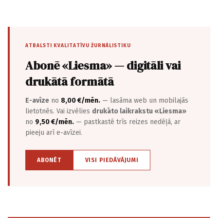
ATBALSTI KVALITATĪVU ŽURNĀLISTIKU
Abonē «Liesma» — digitāli vai
drukātā formātā
E-avīze
no
8,00 €/mēn.
— lasāma web un mobilajās
lietotnēs. Vai izvēlies
drukāto laikrakstu «Liesma»
no
9,50 €/mēn.
— pastkastē trīs reizes nedēļā, ar
pieeju arī e-avīzei.
ABONĒT
VISI PIEDĀVĀJUMI