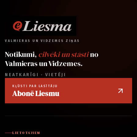
VALMIERAS UN VIDZEMES ZIŅAS
Notikumi,
cilvēki un stāsti
no
Valmieras un Vidzemes.
NEATKARĪGI · VIETĒJI
KĻŪSTI PAR LASĪTĀJU
Abonē Liesmu
LIETOTĀJIEM