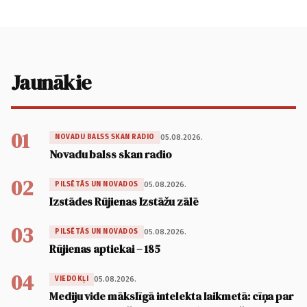
Jaunākie
01
05.08.2026.
NOVADU BALSS SKAN RADIO
Novadu balss skan radio
02
05.08.2026.
PILSĒTĀS UN NOVADOS
Izstādes Rūjienas Izstāžu zālē
03
05.08.2026.
PILSĒTĀS UN NOVADOS
Rūjienas aptiekai – 185
04
05.08.2026.
VIEDOKĻI
Mediju vide mākslīgā intelekta laikmetā: cīņa par