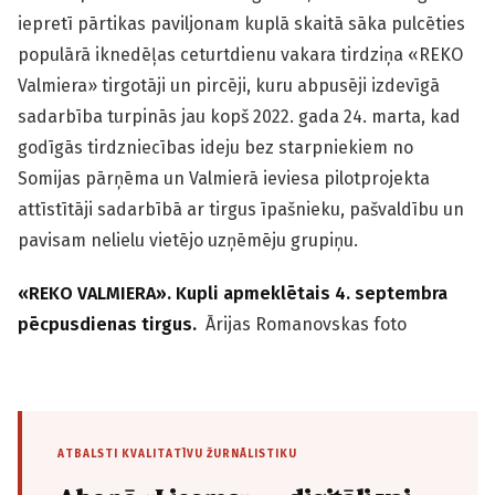
iepretī pārtikas paviljonam kuplā skaitā sāka pulcēties
populārā iknedēļas ceturt­dienu vakara tirdziņa «REKO
Valmiera» tirgotāji un pircēji, kuru abpusēji izdevīgā
sadarbība turpinās jau kopš 2022. gada 24. marta, kad
godīgās tirdzniecības ideju bez starpniekiem no
Somijas pārņēma un Valmierā ieviesa pilotprojekta
attīstītāji sadarbībā ar tirgus īpašnieku, pašvaldību un
pavisam nelielu vietējo uzņēmēju grupiņu.
«REKO VALMIERA». Kupli apmeklētais 4. septembra
pēcpusdienas tirgus.
Ārijas Romanovskas foto
ATBALSTI KVALITATĪVU ŽURNĀLISTIKU