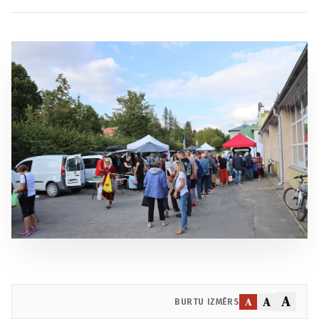
A
A
A
BURTU IZMĒRS