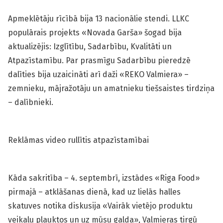
Apmeklētāju rīcībā bija 13 nacionālie stendi. LLKC
populārais projekts «Novada Garša» šogad bija
aktualizējis: Izglītību, Sadarbību, Kvalitāti un
Atpazīstamību. Par prasmīgu Sadarbību pieredzē
dalīties bija uzaicināti arī daži «REKO Valmiera» –
zemnieku, mājražotāju un amatnieku tiešsaistes tirdziņa
– dalībnieki.
Reklāmas video rullītis atpazīstamībai
Kāda sakritība – 4. septembrī, izstādes «Riga Food»
pirmajā – atklāšanas dienā, kad uz lielās halles
skatuves notika diskusija «Vairāk vietējo produktu
veikalu plauktos un uz mūsu galda», Valmieras tirgū