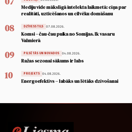
07
Mediju vide mākslīgā intelekta laikmetā: cīņa par
realitāti, uzticēšanos un cilvēku domāšanu
08
07.08.2026.
DZĪVESSTILS
Komsi – čau-čau puika no Somijas. Ik vasaru
Valmierā
09
04.08.2026.
PILSĒTĀS UN NOVADOS
Ražas sezonai sākums ir labs
10
04.08.2026.
PROJEKTS
Energoefektīvs – labāks un lētāks dzīvošanai