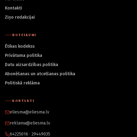
Kontakti
Ziņo redakcijai
NOTEIKUMI
Ētikas kodekss
Privātuma politika
Datu aizsardzības politika
Abonēšanas un atcelšanas politika
Politiskā reklāma
KONTAKTI
eliesma@eliesma.lv
reklama@eliesma.lv
64225016 · 29449035