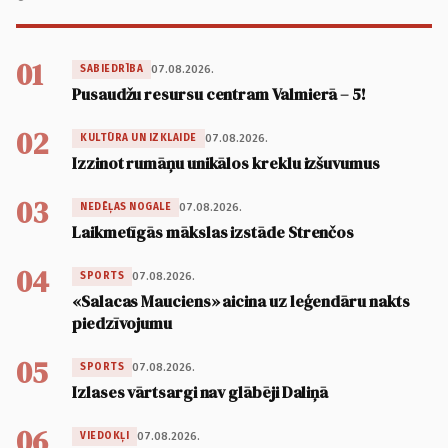
01
07.08.2026.
SABIEDRĪBA
Pusaudžu resursu centram Valmierā – 5!
02
07.08.2026.
KULTŪRA UN IZKLAIDE
Izzinot rumāņu unikālos kreklu izšuvumus
03
07.08.2026.
NEDĒĻAS NOGALE
Laikmetīgās mākslas izstāde Strenčos
04
07.08.2026.
SPORTS
«Salacas Mauciens» aicina uz leģendāru nakts
piedzīvojumu
05
07.08.2026.
SPORTS
Izlases vārtsargi nav glābēji Daliņā
06
07.08.2026.
VIEDOKĻI