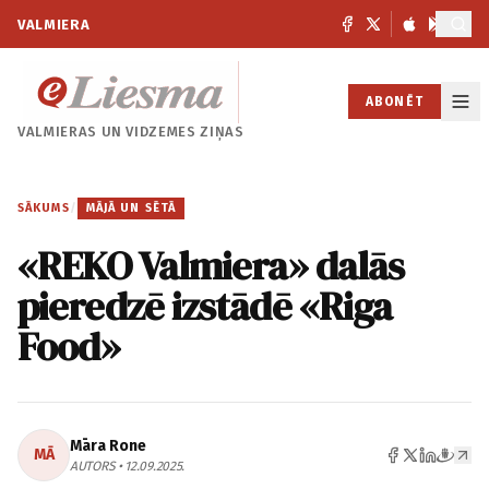
VALMIERA
ABONĒT
VALMIERAS UN
VIDZEMES ZIŅAS
SĀKUMS
/
MĀJĀ UN SĒTĀ
«REKO Valmiera» dalās
pieredzē izstādē «Riga
Food»
Māra Rone
MĀ
AUTORS • 12.09.2025.