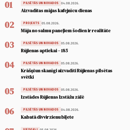
01
04.08.2026.
PILSĒTĀS UN NOVADOS
Aizvadītas mājas kafejnīcu dienas
02
05.08.2026.
PROJEKTS
Māja no salmu paneļiem šodien ir realitāte
03
05.08.2026.
PILSĒTĀS UN NOVADOS
Rūjienas aptiekai – 185
04
05.08.2026.
PILSĒTĀS UN NOVADOS
Krāšņi un skanīgi aizvadīti Rūjienas pilsētas
svētki
05
05.08.2026.
PILSĒTĀS UN NOVADOS
Izstādes Rūjienas Izstāžu zālē
06
04.08.2026.
PILSĒTĀS UN NOVADOS
Kabatā divvirzienu biļete
05.08.2026.
VIEDOKĻI