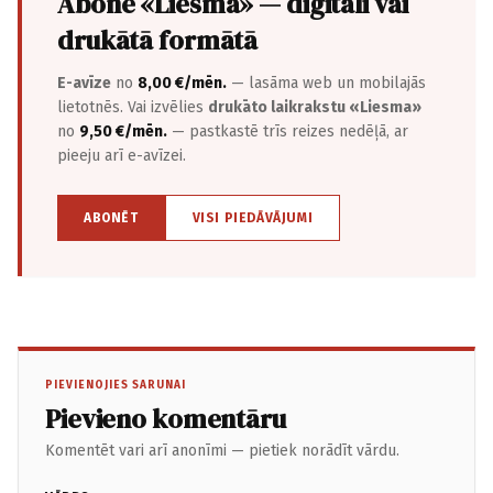
Abonē «Liesma» — digitāli vai
drukātā formātā
E-avīze
no
8,00 €/mēn.
— lasāma web un mobilajās
lietotnēs. Vai izvēlies
drukāto laikrakstu «Liesma»
no
9,50 €/mēn.
— pastkastē trīs reizes nedēļā, ar
pieeju arī e-avīzei.
ABONĒT
VISI PIEDĀVĀJUMI
PIEVIENOJIES SARUNAI
Pievieno komentāru
Komentēt vari arī anonīmi — pietiek norādīt vārdu.