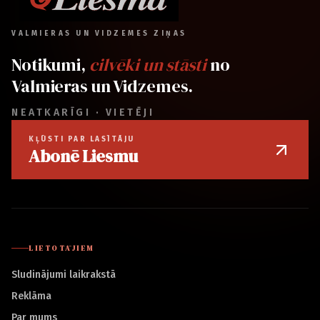
VALMIERAS UN VIDZEMES ZIŅAS
Notikumi,
cilvēki un stāsti
no
Valmieras un Vidzemes.
NEATKARĪGI · VIETĒJI
KĻŪSTI PAR LASĪTĀJU
Abonē Liesmu
LIETOTĀJIEM
Sludinājumi laikrakstā
Reklāma
Par mums