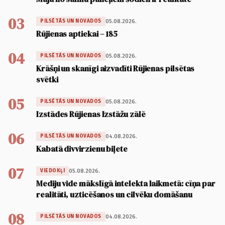
03
05.08.2026.
PILSĒTĀS UN NOVADOS
Rūjienas aptiekai – 185
04
05.08.2026.
PILSĒTĀS UN NOVADOS
Krāšņi un skanīgi aizvadīti Rūjienas pilsētas
svētki
05
05.08.2026.
PILSĒTĀS UN NOVADOS
Izstādes Rūjienas Izstāžu zālē
06
04.08.2026.
PILSĒTĀS UN NOVADOS
Kabatā divvirzienu biļete
07
05.08.2026.
VIEDOKĻI
Mediju vide mākslīgā intelekta laikmetā: cīņa par
realitāti, uzticēšanos un cilvēku domāšanu
08
04.08.2026.
PILSĒTĀS UN NOVADOS