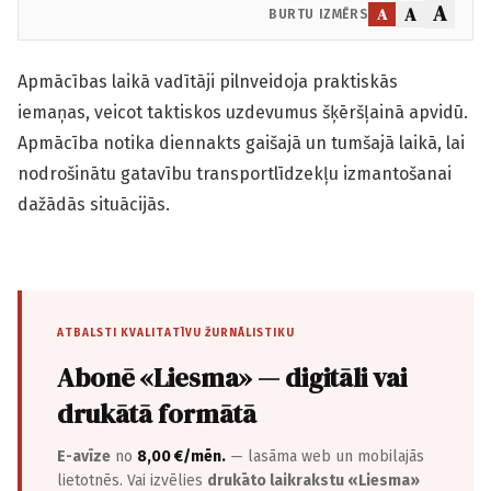
A
A
A
BURTU IZMĒRS
Apmācības laikā vadītāji pilnveidoja praktiskās
iemaņas, veicot taktiskos uzdevumus šķēršļainā apvidū.
Apmācība notika diennakts gaišajā un tumšajā laikā, lai
nodrošinātu gatavību transportlīdzekļu izmantošanai
dažādās situācijās.
ATBALSTI KVALITATĪVU ŽURNĀLISTIKU
Abonē «Liesma» — digitāli vai
drukātā formātā
E-avīze
no
8,00 €/mēn.
— lasāma web un mobilajās
lietotnēs. Vai izvēlies
drukāto laikrakstu «Liesma»