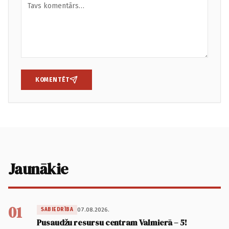
KOMENTĒT
Jaunākie
01
07.08.2026.
SABIEDRĪBA
Pusaudžu resursu centram Valmierā – 5!