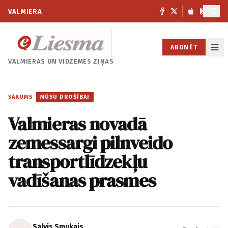
VALMIERA
ABONĒT
VALMIERAS UN
VIDZEMES ZIŅAS
SĀKUMS
/
MŪSU DROŠĪBAI
Valmieras novadā
zemessargi pilnveido
transportlīdzekļu
vadīšanas prasmes
Salvis Smukais