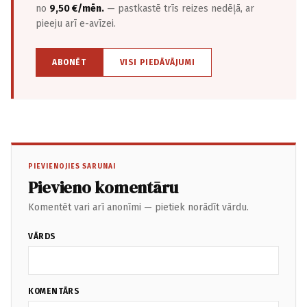
no
9,50 €/mēn.
— pastkastē trīs reizes nedēļā, ar
pieeju arī e-avīzei.
ABONĒT
VISI PIEDĀVĀJUMI
PIEVIENOJIES SARUNAI
Pievieno komentāru
Komentēt vari arī anonīmi — pietiek norādīt vārdu.
VĀRDS
KOMENTĀRS