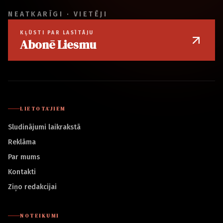
NEATKARĪGI · VIETĒJI
KĻŪSTI PAR LASĪTĀJU
Abonē Liesmu
LIETOTĀJIEM
Sludinājumi laikrakstā
Reklāma
Par mums
Kontakti
Ziņo redakcijai
NOTEIKUMI