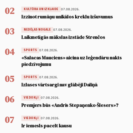
02
07.08.2026.
KULTŪRA UN IZKLAIDE
Izzinot rumāņu unikālos kreklu izšuvumus
03
07.08.2026.
NEDĒĻAS NOGALE
Laikmetīgās mākslas izstāde Strenčos
04
07.08.2026.
SPORTS
«Salacas Mauciens» aicina uz leģendāru nakts
piedzīvojumu
05
07.08.2026.
SPORTS
Izlases vārtsargi nav glābēji Daliņā
06
07.08.2026.
VIEDOKĻI
Premjers būs «Andris Stepaņenko-Šlesers»?
07
07.08.2026.
VIEDOKĻI
Ir iemesls pacelt kausu