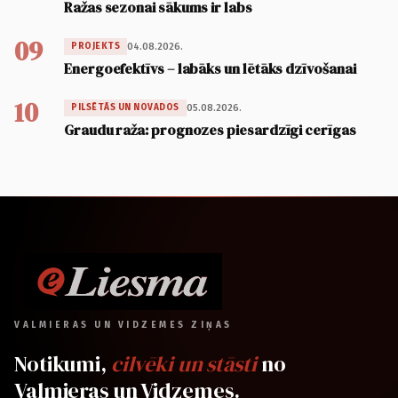
Ražas sezonai sākums ir labs
09
04.08.2026.
PROJEKTS
Energoefektīvs – labāks un lētāks dzīvošanai
10
05.08.2026.
PILSĒTĀS UN NOVADOS
Graudu raža: prognozes piesardzīgi cerīgas
VALMIERAS UN VIDZEMES ZIŅAS
Notikumi,
cilvēki un stāsti
no
Valmieras un Vidzemes.