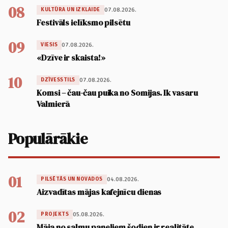
08
07.08.2026.
KULTŪRA UN IZKLAIDE
Festivāls ielīksmo pilsētu
09
07.08.2026.
VIESIS
«Dzīve ir skaista!»
10
07.08.2026.
DZĪVESSTILS
Komsi – čau-čau puika no Somijas. Ik vasaru
Valmierā
Populārākie
01
04.08.2026.
PILSĒTĀS UN NOVADOS
Aizvadītas mājas kafejnīcu dienas
02
05.08.2026.
PROJEKTS
Māja no salmu paneļiem šodien ir realitāte